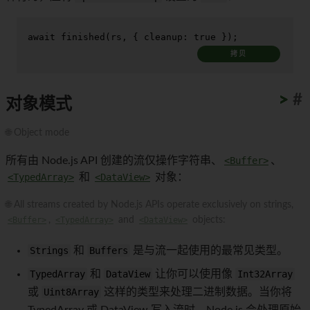
await
finished
(rs, { 
cleanup
: 
true
 });
拷贝
>
>
>
>
>
>
>
>
>
>
#
对象模式
🌐 Object mode
所有由 Node.js API 创建的流仅操作字符串、
<Buffer>
、
<TypedArray>
和
<DataView>
对象：
🌐 All streams created by Node.js APIs operate exclusively on strings,
<Buffer>
,
<TypedArray>
and
<DataView>
objects:
Strings
和
Buffers
是与流一起使用的最常见类型。
TypedArray
和
DataView
让你可以使用像
Int32Array
或
Uint8Array
这样的类型来处理二进制数据。当你将