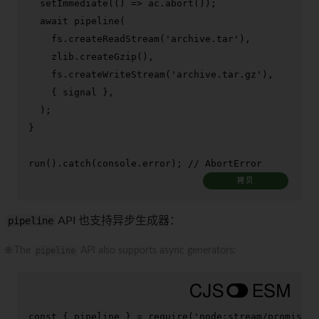
setImmediate
(
() =>
 ac.
abort
());

await
pipeline
(

    fs.
createReadStream
(
'archive.tar'
),

    zlib.
createGzip
(),

    fs.
createWriteStream
(
'archive.tar.gz'
),

    { signal },

  );

}

run
().
catch
(
console
.
error
); 
// AbortError
拷贝
pipeline
API 也支持异步生成器：
🌐 The
pipeline
API also supports async generators:
const
 { pipeline } = 
require
(
'node:stream/promises'