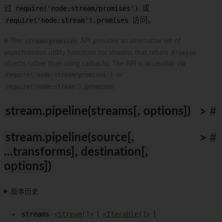
过
require('node:stream/promises')
或
require('node:stream').promises
访问。
🌐 The
stream/promises
API provides an alternative set of
asynchronous utility functions for streams that return
Promise
objects rather than using callbacks. The API is accessible via
require('node:stream/promises')
or
require('node:stream').promises
.
stream.pipeline(streams[, options])
>
>
>
>
>
>
>
>
>
>
#
stream.pipeline(source[,
>
>
>
>
>
>
>
>
>
>
#
...transforms], destination[,
options])
版本历史
streams
<Stream[]>
|
<Iterable[]>
|