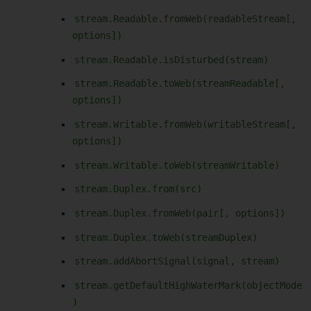
stream.Readable.fromWeb(readableStream[,
options])
stream.Readable.isDisturbed(stream)
stream.Readable.toWeb(streamReadable[,
options])
stream.Writable.fromWeb(writableStream[,
options])
stream.Writable.toWeb(streamWritable)
stream.Duplex.from(src)
stream.Duplex.fromWeb(pair[, options])
stream.Duplex.toWeb(streamDuplex)
stream.addAbortSignal(signal, stream)
stream.getDefaultHighWaterMark(objectMode
)