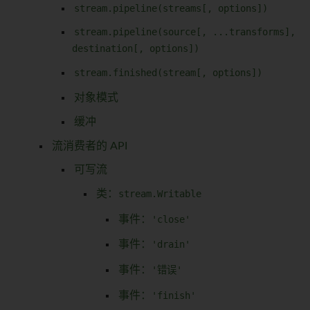
stream.pipeline(streams[, options])
stream.pipeline(source[, ...transforms],
destination[, options])
stream.finished(stream[, options])
对象模式
缓冲
流消费者的 API
可写流
类：
stream.Writable
事件：
'close'
事件：
'drain'
事件：
'错误'
事件：
'finish'