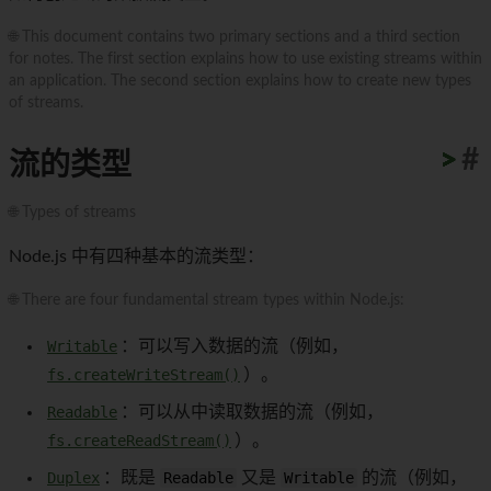
🌐 This document contains two primary sections and a third section
for notes. The first section explains how to use existing streams within
an application. The second section explains how to create new types
of streams.
>
>
>
>
>
>
>
>
>
>
#
流的类型
🌐 Types of streams
Node.js 中有四种基本的流类型：
🌐 There are four fundamental stream types within Node.js:
Writable
：可以写入数据的流（例如，
fs.createWriteStream()
）。
Readable
：可以从中读取数据的流（例如，
fs.createReadStream()
）。
Duplex
：既是
Readable
又是
Writable
的流（例如，