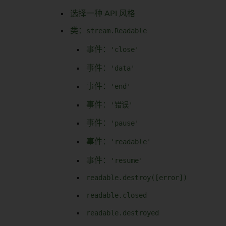
选择一种 API 风格
类：
stream.Readable
事件：
'close'
事件：
'data'
事件：
'end'
事件：
'错误'
事件：
'pause'
事件：
'readable'
事件：
'resume'
readable.destroy([error])
readable.closed
readable.destroyed