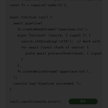
const
 fs = 
require
(
'node:fs'
);

async
function
run
(
) {

await
pipeline
(

    fs.
createReadStream
(
'lowercase.txt'
),

async
function
* (source, { signal }) {

      source.
setEncoding
(
'utf8'
);  
// Work with str
for
await
 (
const
 chunk 
of
 source) {

yield
await
processChunk
(chunk, { signal })
      }

    },

    fs.
createWriteStream
(
'uppercase.txt'
),

  );

console
.
log
(
'Pipeline succeeded.'
);

}

run
().
catch
(
console
.
error
);
拷贝