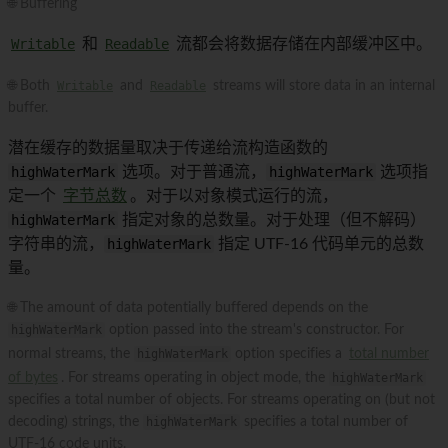
🌐 Buffering
Writable
和
Readable
流都会将数据存储在内部缓冲区中。
🌐 Both
Writable
and
Readable
streams will store data in an internal
buffer.
潜在缓存的数据量取决于传递给流构造函数的
highWaterMark
选项。对于普通流，
highWaterMark
选项指
定一个
字节总数
。对于以对象模式运行的流，
highWaterMark
指定对象的总数量。对于处理（但不解码）
字符串的流，
highWaterMark
指定 UTF-16 代码单元的总数
量。
🌐 The amount of data potentially buffered depends on the
highWaterMark
option passed into the stream's constructor. For
normal streams, the
highWaterMark
option specifies a
total number
of bytes
. For streams operating in object mode, the
highWaterMark
specifies a total number of objects. For streams operating on (but not
decoding) strings, the
highWaterMark
specifies a total number of
UTF-16 code units.