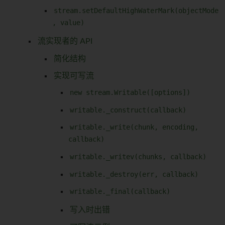
stream.setDefaultHighWaterMark(objectMode
, value)
流实现者的 API
简化结构
实现可写流
new stream.Writable([options])
writable._construct(callback)
writable._write(chunk, encoding,
callback)
writable._writev(chunks, callback)
writable._destroy(err, callback)
writable._final(callback)
写入时出错