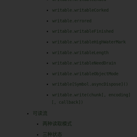
writable.writableCorked
writable.errored
writable.writableFinished
writable.writableHighWaterMark
writable.writableLength
writable.writableNeedDrain
writable.writableObjectMode
writable[Symbol.asyncDispose]()
writable.write(chunk[, encoding]
[, callback])
可读流
两种读取模式
三种状态