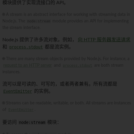
模块提供了实现流接口的 API。
🌐 A stream is an abstract interface for working with streaming data in
Node.js. The
node:stream
module provides an API for implementing
the stream interface.
Node.js 提供了许多流对象。例如，
向 HTTP 服务器发送请求
和
process.stdout
都是流实例。
🌐 There are many stream objects provided by Node.js. For instance, a
request to an HTTP server
and
process.stdout
are both stream
instances.
流可以是可读的、可写的，或者两者兼有。所有流都是
EventEmitter
的实例。
🌐 Streams can be readable, writable, or both. All streams are instances
of
EventEmitter
.
要访问
node:stream
模块：