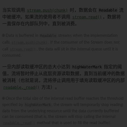
当实现调用
stream.push(chunk)
时，数据会在
Readable
流
中被缓冲。如果流的使用者不调用
stream.read()
，数据将
一直保存在内部队列中，直到被消费。
🌐 Data is buffered in
Readable
streams when the implementation
calls
stream.push(chunk)
. If the consumer of the Stream does not
call
stream.read()
, the data will sit in the internal queue until it is
consumed.
一旦内部读取缓冲区的总大小达到
highWaterMark
指定的阈
值，流将暂时停止从底层资源读取数据，直到当前缓冲的数据
被消耗（也就是说，流将停止调用用于填充读取缓冲区的内部
readable._read()
方法）。
🌐 Once the total size of the internal read buffer reaches the threshold
specified by
highWaterMark
, the stream will temporarily stop reading
data from the underlying resource until the data currently buffered
can be consumed (that is, the stream will stop calling the internal
readable._read()
method that is used to fill the read buffer).