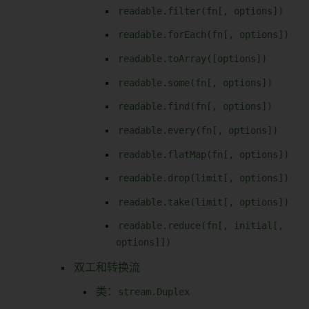
readable.filter(fn[, options])
readable.forEach(fn[, options])
readable.toArray([options])
readable.some(fn[, options])
readable.find(fn[, options])
readable.every(fn[, options])
readable.flatMap(fn[, options])
readable.drop(limit[, options])
readable.take(limit[, options])
readable.reduce(fn[, initial[,
options]])
双工和转换流
类：
stream.Duplex