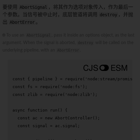
要使用
AbortSignal
，将其作为选项对象传入，作为最后一
个参数。当信号被中止时，底层管道将调用
destroy
，并抛
出
AbortError
。
🌐 To use an
AbortSignal
, pass it inside an options object, as the last
argument. When the signal is aborted,
destroy
will be called on the
underlying pipeline, with an
AbortError
.
const
 { pipeline } = 
require
(
'node:stream/promises'
const
 fs = 
require
(
'node:fs'
const
 zlib = 
require
(
'node:zlib'
);

async
function
run
(
) {

const
 ac = 
new
AbortController
();

const
 signal = ac.
signal
;
