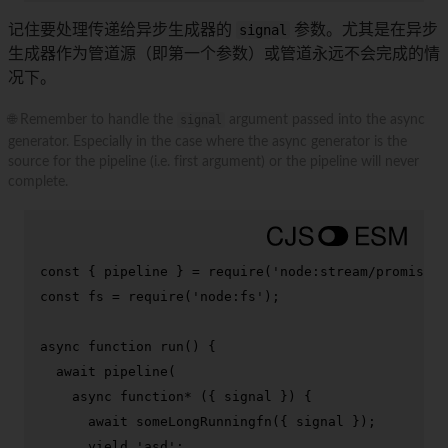
记住要处理传递给异步生成器的
signal
参数。尤其是在异步
生成器作为管道源（即第一个参数）或管道永远不会完成的情
况下。
🌐 Remember to handle the
signal
argument passed into the async
generator. Especially in the case where the async generator is the
source for the pipeline (i.e. first argument) or the pipeline will never
complete.
const
 { pipeline } = 
require
(
'node:stream/promises'
const
 fs = 
require
(
'node:fs'
);

async
function
run
(
) {

await
pipeline
(

async
function
* ({ signal }) {

await
someLongRunningfn
({ signal });

yield
'asd'
;
