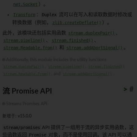
net.Socket
）。
Transform
：
Duplex
流可以在写入和读取数据时修改或
转换数据（例如，
zlib.createDeflate()
）。
此外，该模块还包括实用函数
stream.duplexPair()
、
stream.pipeline()
、
stream.finished()
、
stream.Readable.from()
和
stream.addAbortSignal()
。
🌐 Additionally, this module includes the utility functions
stream.duplexPair()
,
stream.pipeline()
,
stream.finished()
stream.Readable.from()
, and
stream.addAbortSignal()
.
>
>
>
>
>
>
>
>
>
>
#
流 Promise API
🌐 Streams Promises API
新增于: v15.0.0
stream/promises
API 提供了一组用于流的异步实用函数，这
些函数返回
Promise
对象，而不是使用回调。该 API 可以通