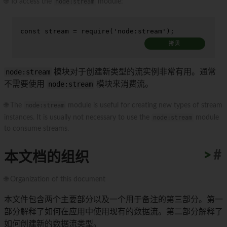
🌐 To access the
node:stream
module:
const
 stream = 
require
(
'node:stream'
);
拷贝
node:stream
模块对于创建新类型的流实例非常有用。通常
不需要使用
node:stream
模块来消费流。
🌐 The
node:stream
module is useful for creating new types of stream
instances. It is usually not necessary to use the
node:stream
module
to consume streams.
>
>
>
>
>
>
>
>
>
>
#
本文档的组织
🌐 Organization of this document
本文件包含两个主要部分以及一个用于备注的第三部分。第一
部分解释了如何在应用中使用现有的数据流。第二部分解释了
如何创建新的数据流类型。