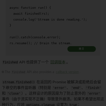
async
function
run
(
) {

await
finished
(rs);

console
.
log
(
'Stream is done reading.'
);

}

run
().
catch
(
console
.
error
);

rs.
resume
(); 
// Drain the stream.
拷贝
finished
API 也提供了一个
回调版本
。
🌐 The
finished
API also provides a
callback version
.
stream.finished()
在返回的 Promise 被解决或拒绝后会留
下悬空的事件监听器（特别是
'error'
、
'end'
、
'finish'
和
'close'
）。这样设计的原因是为了防止意外的
'error'
事件（由于流实现不正确）导致意外崩溃。如果不希望出现这
种行为，应将
options.cleanup
设置为
true
：