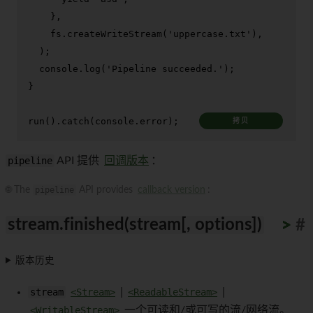
    },

    fs.
createWriteStream
(
'uppercase.txt'
),

  );

console
.
log
(
'Pipeline succeeded.'
);

}

run
().
catch
(
console
.
error
);
拷贝
pipeline
API 提供
回调版本
：
🌐 The
pipeline
API provides
callback version
:
stream.finished(stream[, options])
>
>
>
>
>
>
>
>
>
>
#
版本历史
stream
<Stream>
|
<ReadableStream>
|
<WritableStream>
一个可读和/或可写的流/网络流。