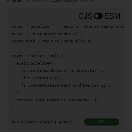
const
 { pipeline } = 
require
(
'node:stream/promises'
const
 fs = 
require
(
'node:fs'
const
 zlib = 
require
(
'node:zlib'
);

async
function
run
(
) {

await
pipeline
(

    fs.
createReadStream
(
'archive.tar'
),

    zlib.
createGzip
(),

    fs.
createWriteStream
(
'archive.tar.gz'
),

  );

console
.
log
(
'Pipeline succeeded.'
);

}

run
().
catch
(
console
.
error
);
拷贝