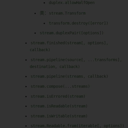
duplex.allowHalfOpen
类：
stream.Transform
transform.destroy([error])
stream.duplexPair([options])
stream.finished(stream[, options],
callback)
stream.pipeline(source[, ...transforms],
destination, callback)
stream.pipeline(streams, callback)
stream.compose(...streams)
stream.isErrored(stream)
stream.isReadable(stream)
stream.isWritable(stream)
stream.Readable.from(iterable[, options])