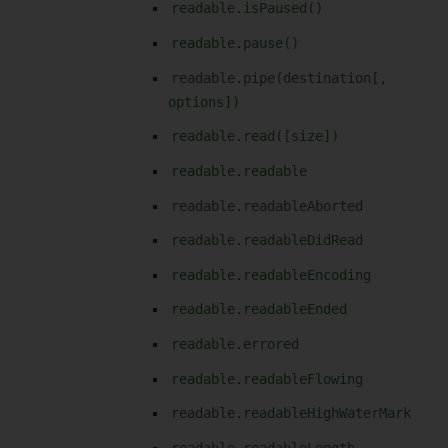
readable.isPaused()
readable.pause()
readable.pipe(destination[,
options])
readable.read([size])
readable.readable
readable.readableAborted
readable.readableDidRead
readable.readableEncoding
readable.readableEnded
readable.errored
readable.readableFlowing
readable.readableHighWaterMark