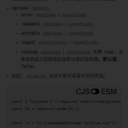
options
<Object>
error
<boolean>
|
<undefined>
readable
<boolean>
|
<undefined>
writable
<boolean>
|
<undefined>
signal
<AbortSignal>
|
<undefined>
cleanup
<boolean>
|
<undefined>
如果
true
，在
承诺完成之前移除此函数注册的监听器。
默认值：
false
。
返回：
<Promise>
当流不再可读或可写时完成。
const
 { finished } = 
require
(
'node:stream/promises'
const
 fs = 
require
(
'node:fs'
);

const
 rs = fs.
createReadStream
(
'archive.tar'
);
