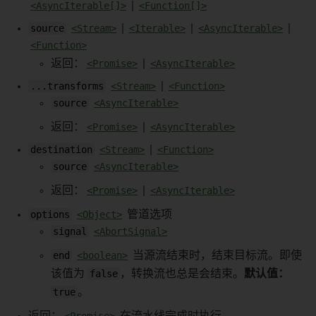
<AsyncIterable[]>
|
<Function[]>
source
<Stream>
|
<Iterable>
|
<AsyncIterable>
|
<Function>
返回：
<Promise>
|
<AsyncIterable>
...transforms
<Stream>
|
<Function>
source
<AsyncIterable>
返回：
<Promise>
|
<AsyncIterable>
destination
<Stream>
|
<Function>
source
<AsyncIterable>
返回：
<Promise>
|
<AsyncIterable>
options
<Object>
管道选项
signal
<AbortSignal>
end
<boolean>
当源流结束时，结束目标流。即使
该值为
false
，转换流也总是会结束。
默认值：
true
。
返回：
<Promise>
在流水线完成时执行。