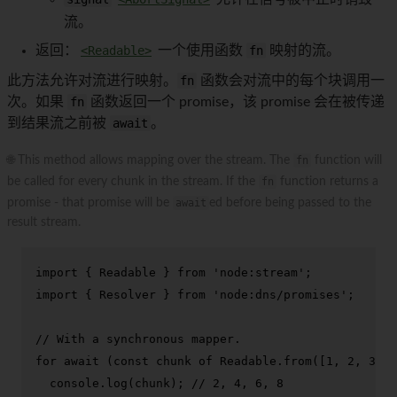
流。
返回：
<Readable>
一个使用函数
fn
映射的流。
此方法允许对流进行映射。
fn
函数会对流中的每个块调用一
次。如果
fn
函数返回一个 promise，该 promise 会在被传递
到结果流之前被
await
。
🌐 This method allows mapping over the stream. The
fn
function will
be called for every chunk in the stream. If the
fn
function returns a
promise - that promise will be
await
ed before being passed to the
result stream.
import
 { 
Readable
 } 
from
'node:stream'
import
 { 
Resolver
 } 
from
'node:dns/promises'
;

// With a synchronous mapper.
for
await
 (
const
 chunk 
of
Readable
.
from
([
1
, 
2
, 
3
, 
4
console
.
log
(chunk); 
// 2, 4, 6, 8