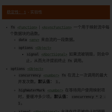
稳定性： 1
- 实验性
fn
<Function>
|
<AsyncFunction>
一个用于映射流中每
个数据块的函数。
data
<any>
来自流的一段数据。
options
<Object>
signal
<AbortSignal>
如果流被销毁，则会中
止，从而允许提前终止
fn
调用。
options
<Object>
concurrency
<number>
fn
在流上一次调用的最大
并发次数。
默认值：
1
。
highWaterMark
<number>
在等待用户使用映射项
时，要缓冲多少项。
默认值：
concurrency * 2 -
1
。
signal
<AbortSignal>
允许在信号被中止时销毁