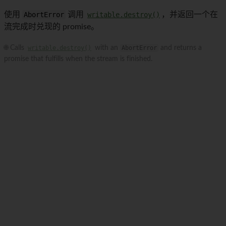
使用
AbortError
调用
writable.destroy()
，并返回一个在
流完成时兑现的 promise。
🌐 Calls
writable.destroy()
with an
AbortError
and returns a
promise that fulfills when the stream is finished.