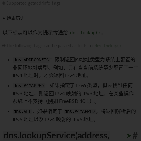
🌐 Supported getaddrinfo flags
版本历史
以下标志可以作为提示传递给
dns.lookup()
。
🌐 The following flags can be passed as hints to
dns.lookup()
.
dns.ADDRCONFIG
：限制返回的地址类型为系统上配置的
非回环地址类型。例如，只有当当前系统至少配置了一个
IPv4 地址时，才会返回 IPv4 地址。
dns.V4MAPPED
：如果指定了 IPv6 类型，但未找到任何
IPv6 地址，则返回 IPv4 映射的 IPv6 地址。在某些操作
系统上不支持（例如 FreeBSD 10.1）。
dns.ALL
：如果指定了
dns.V4MAPPED
，将返回解析后的
IPv6 地址以及 IPv4 映射的 IPv6 地址。
dns.lookupService(address,
>
>
>
>
>
>
>
>
>
>
#