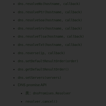
dns.resolveNs(hostname, callback)
dns.resolvePtr(hostname, callback)
dns.resolveSoa(hostname, callback)
dns.resolveSrv(hostname, callback)
dns.resolveTlsa(hostname, callback)
dns.resolveTxt(hostname, callback)
dns.reverse(ip, callback)
dns.setDefaultResultOrder(order)
dns.getDefaultResultOrder()
dns.setServers(servers)
DNS promise API
类：
dnsPromises.Resolver
resolver.cancel()