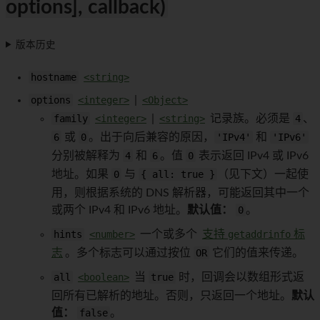
options], callback)
版本历史
hostname
<string>
options
<integer>
|
<Object>
family
<integer>
|
<string>
记录族。必须是
4
、
6
或
0
。出于向后兼容的原因，
'IPv4'
和
'IPv6'
分别被解释为
4
和
6
。值
0
表示返回 IPv4 或 IPv6
地址。如果
0
与
{ all: true }
（见下文）一起使
用，则根据系统的 DNS 解析器，可能返回其中一个
或两个 IPv4 和 IPv6 地址。
默认值：
0
。
hints
<number>
一个或多个
支持
getaddrinfo
标
志
。多个标志可以通过按位
OR
它们的值来传递。
all
<boolean>
当
true
时，回调会以数组形式返
回所有已解析的地址。否则，只返回一个地址。
默认
值：
false
。