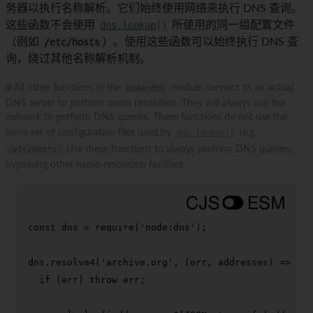
务器以执行名称解析。它们始终使用网络来执行 DNS 查询。
这些函数不会使用
dns.lookup()
所使用的同一组配置文件
（例如
/etc/hosts
）。使用这些函数可以始终执行 DNS 查
询，绕过其他名称解析机制。
🌐 All other functions in the
node:dns
module connect to an actual
DNS server to perform name resolution. They will always use the
network to perform DNS queries. These functions do not use the
same set of configuration files used by
dns.lookup()
(e.g.
/etc/hosts
). Use these functions to always perform DNS queries,
bypassing other name-resolution facilities.
const
 dns = 
require
(
'node:dns'
);

dns.
resolve4
(
'archive.org'
, 
(
err, addresses
) =>
 {

if
 (err) 
throw
 err;
