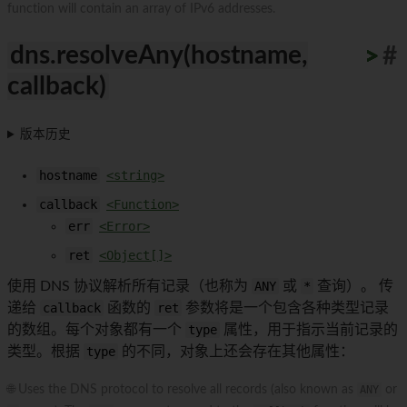
function will contain an array of IPv6 addresses.
dns.resolveAny(hostname,
>
>
>
>
>
>
>
>
>
>
#
callback)
版本历史
hostname
<string>
callback
<Function>
err
<Error>
ret
<Object[]>
使用 DNS 协议解析所有记录（也称为
ANY
或
*
查询）。 传
递给
callback
函数的
ret
参数将是一个包含各种类型记录
的数组。每个对象都有一个
type
属性，用于指示当前记录的
类型。根据
type
的不同，对象上还会存在其他属性：
🌐 Uses the DNS protocol to resolve all records (also known as
ANY
or