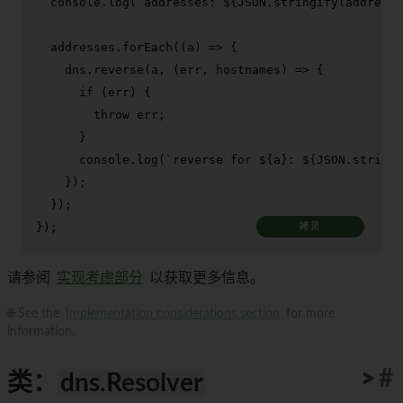
console
.
log
(
`addresses: 
${
JSON
.stringify(addresse
  addresses.
forEach
(
(
a
) =>
 {

    dns.
reverse
(a, 
(
err, hostnames
) =>
 {

if
 (err) {

throw
 err;

      }

console
.
log
(
`reverse for 
${a}
: 
${
JSON
.stringi
    });

  });

});
拷贝
请参阅
实现考虑部分
以获取更多信息。
🌐 See the
Implementation considerations section
for more
information.
>
>
>
>
>
>
>
>
>
>
#
类：
dns.Resolver