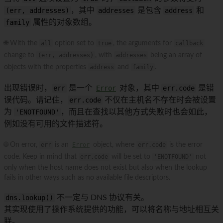
(err, addresses)
，其中
addresses
是包含
address
和
family
属性的对象数组。
🌐 With the
all
option set to
true
, the arguments for
callback
change to
(err, addresses)
, with
addresses
being an array of
objects with the properties
address
and
family
.
出现错误时，
err
是一个
Error
对象，其中
err.code
是错
误代码。请记住，
err.code
不仅在主机名不存在时会被设置
为
'ENOTFOUND'
，而且在查找以其他方式失败时也会如此，
例如没有可用的文件描述符。
🌐 On error,
err
is an
Error
object, where
err.code
is the error
code. Keep in mind that
err.code
will be set to
'ENOTFOUND'
not
only when the host name does not exist but also when the lookup
fails in other ways such as no available file descriptors.
dns.lookup()
不一定与 DNS 协议有关。
其实现使用了操作系统提供的功能，可以将名称与地址相互关
联。