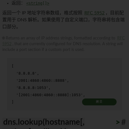
返回：
<string[]>
返回一个 IP 地址字符串数组，格式按照
RFC 5952
，目前配
置用于 DNS 解析。如果使用了自定义端口，字符串将包含端
口部分。
🌐 Returns an array of IP address strings, formatted according to
RFC
5952
, that are currently configured for DNS resolution. A string will
include a port section if a custom port is used.
[

'8.8.8.8'
,

'2001:4860:4860::8888'
,

'8.8.8.8:1053'
,

'[2001:4860:4860::8888]:1053'
,

]
拷贝
dns.lookup(hostname[,
>
>
>
>
>
>
>
>
>
>
#