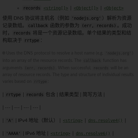
records
<string[]>
|
<Object[]>
|
<Object>
使用 DNS 协议将主机名（例如
'nodejs.org'
）解析为资源
记录数组。
callback
函数的参数为
(err, records)
。成功
时，
records
将是一个资源记录数组。单个结果的类型和结
构取决于
rrtype
：
🌐 Uses the DNS protocol to resolve a host name (e.g.
'nodejs.org'
)
into an array of the resource records. The
callback
function has
arguments
(err, records)
. When successful,
records
will be an
array of resource records. The type and structure of individual results
varies based on
rrtype
:
|
rrtype
|
records
包含 | 结果类型 | 简写方法 |
| --- | --- | --- | --- |
|
'A'
| IPv4 地址（默认） |
<string>
|
dns.resolve4()
|
|
'AAAA'
| IPv6 地址 |
<string>
|
dns.resolve6()
|