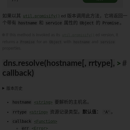
如果以其
util.promisify()
ed 版本调用此方法，它将返回一
个带有
hostname
和
service
属性的
Object
的
Promise
。
🌐 If this method is invoked as its
util.promisify()
ed version, it
returns a
Promise
for an
Object
with
hostname
and
service
properties.
dns.resolve(hostname[, rrtype],
>
>
>
>
>
>
>
>
>
>
#
callback)
版本历史
hostname
<string>
要解析的主机名。
rrtype
<string>
资源记录类型。
默认值：
'A'
。
callback
<Function>
err
<Error>