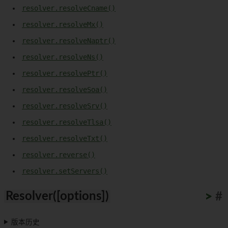
resolver.resolveCname()
resolver.resolveMx()
resolver.resolveNaptr()
resolver.resolveNs()
resolver.resolvePtr()
resolver.resolveSoa()
resolver.resolveSrv()
resolver.resolveTlsa()
resolver.resolveTxt()
resolver.reverse()
resolver.setServers()
Resolver([options])
>
>
>
>
>
>
>
>
>
>
#
版本历史