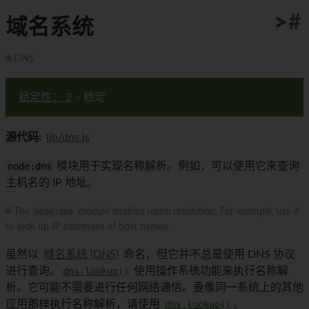
>
>
>
>
>
>
>
>
>
>
#
域名系统
🌐 DNS
稳定性： 2
- 稳定
源代码:
lib/dns.js
node:dns
模块用于实现名称解析。例如，可以使用它来查询
主机名的 IP 地址。
🌐 The
node:dns
module enables name resolution. For example, use it
to look up IP addresses of host names.
虽然以
域名系统 (DNS)
命名，但它并不总是使用 DNS 协议
进行查询。
dns.lookup()
使用操作系统功能来执行名称解
析。它可能不需要进行任何网络通信。要像同一系统上的其他
应用那样执行名称解析，请使用
dns.lookup()
。