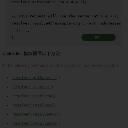
resolver.
setServers
([
'4.4.4.4'
]);

// This request will use the server at 4.4.4.4, ind
resolver.
resolve4
(
'example.org'
, 
(
err, addresses
) =
// ...
});
拷贝
node:dns
模块提供以下方法：
🌐 The following methods from the
node:dns
module are available:
resolver.getServers()
resolver.resolve()
resolver.resolve4()
resolver.resolve6()
resolver.resolveAny()
resolver.resolveCaa()