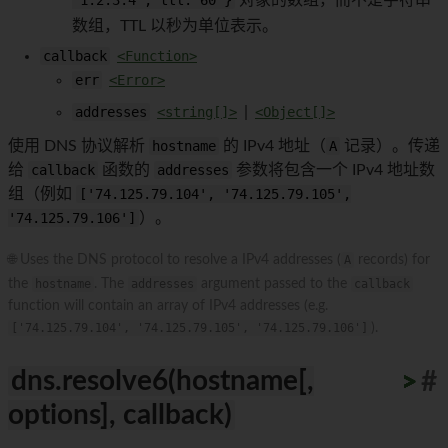
'1.2.3.4', ttl: 60 }
对象的数组，而不是字符串
数组，TTL 以秒为单位表示。
callback
<Function>
err
<Error>
addresses
<string[]>
|
<Object[]>
使用 DNS 协议解析
hostname
的 IPv4 地址（
A
记录）。传递
给
callback
函数的
addresses
参数将包含一个 IPv4 地址数
组（例如
['74.125.79.104', '74.125.79.105',
'74.125.79.106']
）。
🌐 Uses the DNS protocol to resolve a IPv4 addresses (
A
records) for
the
hostname
. The
addresses
argument passed to the
callback
function will contain an array of IPv4 addresses (e.g.
['74.125.79.104', '74.125.79.105', '74.125.79.106']
).
dns.resolve6(hostname[,
>
>
>
>
>
>
>
>
>
>
#
options], callback)