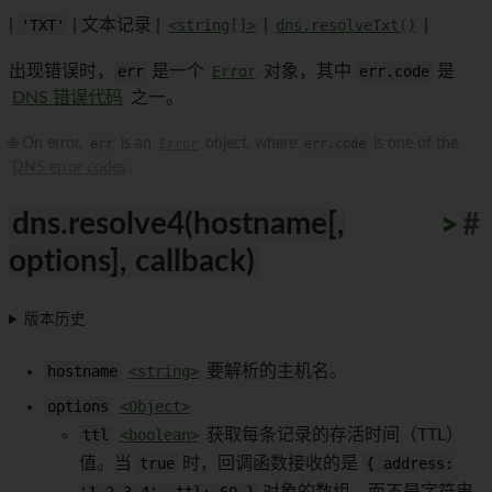
|
'TXT'
| 文本记录 |
<string[]>
|
dns.resolveTxt()
|
出现错误时，
err
是一个
Error
对象，其中
err.code
是
DNS 错误代码
之一。
🌐 On error,
err
is an
Error
object, where
err.code
is one of the
DNS error codes
.
dns.resolve4(hostname[,
>
>
>
>
>
>
>
>
>
>
#
options], callback)
版本历史
hostname
<string>
要解析的主机名。
options
<Object>
ttl
<boolean>
获取每条记录的存活时间（TTL）
值。当
true
时，回调函数接收的是
{ address: