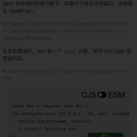
port
会被强制转换为数字。如果它不是合法的端口，将会抛
出
TypeError
。
🌐 If
address
is not a valid IP address, a
TypeError
will be thrown.
The
port
will be coerced to a number. If it is not a legal port, a
TypeError
will be thrown.
在发生错误时，
err
是一个
Error
对象，其中
err.code
是
错误代码。
🌐 On an error,
err
is an
Error
object, where
err.code
is the error
code.
const
 dns = 
require
(
'node:dns'
);

dns.
lookupService
(
'127.0.0.1'
, 
22
, 
(
err, hostname,
console
.
log
(hostname, service);

// Prints: localhost ssh
});
拷贝