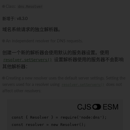
🌐 Class:
dns.Resolver
新增于: v8.3.0
域名系统请求的独立解析器。
🌐 An independent resolver for DNS requests.
创建一个新的解析器会使用默认的服务器设置。使用
resolver.setServers()
设置解析器使用的服务器不会影响
其他解析器：
🌐 Creating a new resolver uses the default server settings. Setting the
servers used for a resolver using
resolver.setServers()
does not
affect other resolvers:
const
 { 
Resolver
 } = 
require
(
'node:dns'
const
 resolver = 
new
Resolver
();
