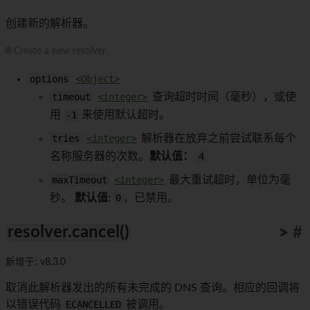
创建新的解析器。
🌐 Create a new resolver.
options
<Object>
timeout
<integer>
查询超时时间（毫秒），或使
用
-1
来使用默认超时。
tries
<integer>
解析器在放弃之前尝试联系每个
名称服务器的次数。
默认值：
4
maxTimeout
<integer>
最大重试超时，单位为毫
秒。
默认值:
0
，已禁用。
resolver.cancel()
>
>
>
>
>
>
>
>
>
>
#
新增于: v8.3.0
取消此解析器发出的所有未完成的 DNS 查询。相应的回调将
以错误代码
ECANCELLED
被调用。