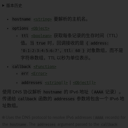
版本历史
hostname
<string>
要解析的主机名。
options
<Object>
ttl
<boolean>
获取每条记录的生存时间（TTL）
值。当
true
时，回调接收的是
{ address:
'0:1:2:3:4:5:6:7', ttl: 60 }
对象数组，而不是
字符串数组，TTL 以秒为单位表示。
callback
<Function>
err
<Error>
addresses
<string[]>
|
<Object[]>
使用 DNS 协议解析
hostname
的 IPv6 地址（
AAAA
记录）。
传递给
callback
函数的
addresses
参数将包含一个 IPv6 地
址数组。
🌐 Uses the DNS protocol to resolve IPv6 addresses (
AAAA
records) for
the
hostname
. The
addresses
argument passed to the
callback