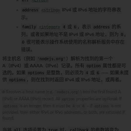
address
<string>
IPv4 或 IPv6 地址的字符串表
示。
family
<integer>
4
或
6
，表示
address
的系
列，或者如果地址不是 IPv4 或 IPv6 地址，则为
0
。
0
很可能表示操作系统使用的名称解析服务中存在
错误。
将主机名（例如
'nodejs.org'
）解析为找到的第一个
A（IPv4）或 AAAA（IPv6）记录。所有
option
属性都是可
选的。如果
options
是整数，则必须为
4
或
6
—— 如果未提
供
options
，则在找到时返回 IPv4 或 IPv6 地址，或两者。
🌐 Resolves a host name (e.g.
'nodejs.org'
) into the first found A
(IPv4) or AAAA (IPv6) record. All
option
properties are optional. If
options
is an integer, then it must be
4
or
6
– if
options
is not
provided, then either IPv4 or IPv6 addresses, or both, are returned if
found.
当将
all
选项设置为
true
时，
callback
的参数将变为