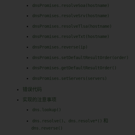
dnsPromises.resolveSoa(hostname)
dnsPromises.resolveSrv(hostname)
dnsPromises.resolveTlsa(hostname)
dnsPromises.resolveTxt(hostname)
dnsPromises.reverse(ip)
dnsPromises.setDefaultResultOrder(order)
dnsPromises.getDefaultResultOrder()
dnsPromises.setServers(servers)
错误代码
实现的注意事项
dns.lookup()
dns.resolve()
、
dns.resolve*()
和
dns.reverse()