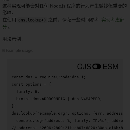
这种实现可能会对任何 Node.js 程序的行为产生微妙但重要的
影响。
在使用
dns.lookup()
之前，请花一些时间参考
实现考虑部
分
。
用法示例：
🌐 Example usage:
const
 dns = 
require
(
'node:dns'
const
 options = {

family
: 
6
,

hints
: dns.
ADDRCONFIG
 | dns.
V4MAPPED
,

};

dns.
lookup
(
'example.org'
, options, 
(
err, address, f
console
.
log
(
'address: %j family: IPv%s'
// address: "2606:2800:21f:cb07:6820:80da:af6b:8b2c