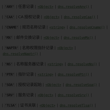
|
'ANY'
| 任意记录 |
<Object>
|
dns.resolveAny()
|
|
'CAA'
| CA 授权记录 |
<Object>
|
dns.resolveCaa()
|
|
'CNAME'
| 规范名称记录 |
<string>
|
dns.resolveCname()
|
|
'MX'
| 邮件交换记录 |
<Object>
|
dns.resolveMx()
|
|
'NAPTR'
| 名称权限指针记录 |
<Object>
|
dns.resolveNaptr()
|
|
'NS'
| 名称服务器记录 |
<string>
|
dns.resolveNs()
|
|
'PTR'
| 指针记录 |
<string>
|
dns.resolvePtr()
|
|
'SOA'
| 授权记录起始 |
<Object>
|
dns.resolveSoa()
|
|
'SRV'
| 服务记录 |
<Object>
|
dns.resolveSrv()
|
|
'TLSA'
| 证书关联 |
<Object>
|
dns.resolveTlsa()
|