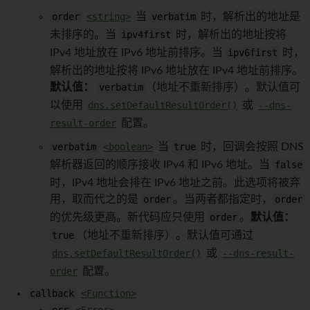
order
<string>
当
verbatim
时，解析出的地址是
未排序的。当
ipv4first
时，解析出的地址按将
IPv4 地址放在 IPv6 地址前排序。当
ipv6first
时，
解析出的地址按将 IPv6 地址放在 IPv4 地址前排序。
默认值：
verbatim
（地址不重新排序）。默认值可
以使用
dns.setDefaultResultOrder()
或
--dns-
result-order
配置。
verbatim
<boolean>
当
true
时，回调会按照 DNS
解析器返回的顺序接收 IPv4 和 IPv6 地址。当
false
时，IPv4 地址会排在 IPv6 地址之前。此选项将被弃
用，取而代之的是
order
。当两者都指定时，
order
的优先级更高。新代码应只使用
order
。
默认值：
true
（地址不重新排序）。默认值可通过
dns.setDefaultResultOrder()
或
--dns-result-
order
配置。
callback
<Function>
err
<Error>