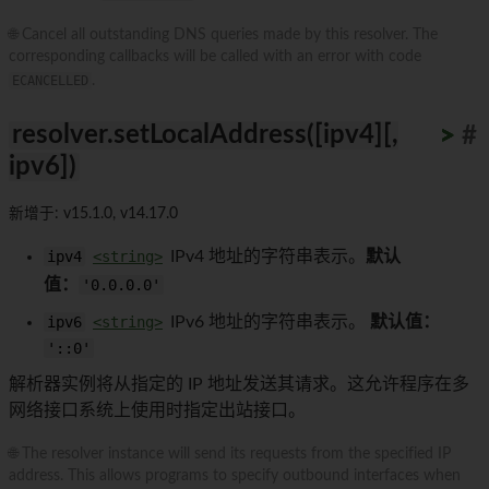
🌐 Cancel all outstanding DNS queries made by this resolver. The
corresponding callbacks will be called with an error with code
ECANCELLED
.
resolver.setLocalAddress([ipv4][,
>
>
>
>
>
>
>
>
>
>
#
ipv6])
新增于: v15.1.0, v14.17.0
ipv4
<string>
IPv4 地址的字符串表示。
默认
值：
'0.0.0.0'
ipv6
<string>
IPv6 地址的字符串表示。
默认值：
'::0'
解析器实例将从指定的 IP 地址发送其请求。这允许程序在多
网络接口系统上使用时指定出站接口。
🌐 The resolver instance will send its requests from the specified IP
address. This allows programs to specify outbound interfaces when