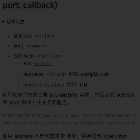
port, callback)
版本历史
address
<string>
port
<number>
callback
<Function>
err
<Error>
hostname
<string>
例如
example.com
service
<string>
例如
http
使用操作系统的底层
getnameinfo
实现，将给定的
address
和
port
解析为主机名和服务。
🌐 Resolves the given
address
and
port
into a host name and service
using the operating system's underlying
getnameinfo
implementation.
如果
address
不是有效的 IP 地址，将会抛出
TypeError
。