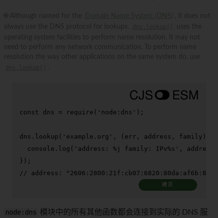
🌐 Although named for the
Domain Name System (DNS)
, it does not
always use the DNS protocol for lookups.
dns.lookup()
uses the
operating system facilities to perform name resolution. It may not
need to perform any network communication. To perform name
resolution the way other applications on the same system do, use
dns.lookup()
.
const
 dns = 
require
(
'node:dns'
);

dns.
lookup
(
'example.org'
, 
(
err, address, family
) =>
console
.
log
(
'address: %j family: IPv%s'
, address,
// address: "2606:2800:21f:cb07:6820:80da:af6b:8b2c
拷贝
node:dns
模块中的所有其他函数都会连接到实际的 DNS 服