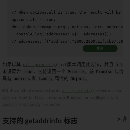
// When options.all is true, the result will be an 
options.
all
 = 
true
;

dns.
lookup
(
'example.org'
, options, 
(
err, addresses
)
console
.
log
(
'addresses: %j'
// addresses: [{"address":"2606:2800:21f:cb07:6820:
拷贝
如果以其
util.promisify()
ed 版本调用此方法，并且
all
未设置为
true
，它将返回一个
Promise
，该
Promise
包含
具有
address
和
family
属性的
Object
。
🌐 If this method is invoked as its
util.promisify()
ed version, and
all
is not set to
true
, it returns a
Promise
for an
Object
with
address
and
family
properties.
>
>
>
>
>
>
>
>
>
>
#
支持的 getaddrinfo 标志