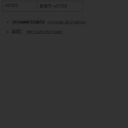
v17.0.0
新增于: v17.0.0
streamWritable
<stream.Writable>
返回：
<WritableStream>