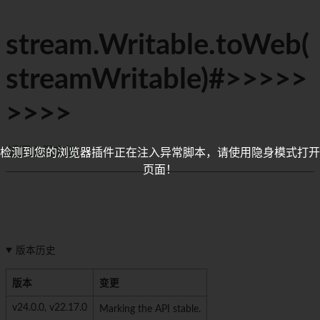
stream.Writable.toWeb(
streamWritable)#>>>>>
>>>>
返回上层文档
检测到您的浏览器插件正在注入异常脚本，请使用隐身模式打开
页面！
版本历史
版本
变更
v24.0.0, v22.17.0
Marking the API stable.