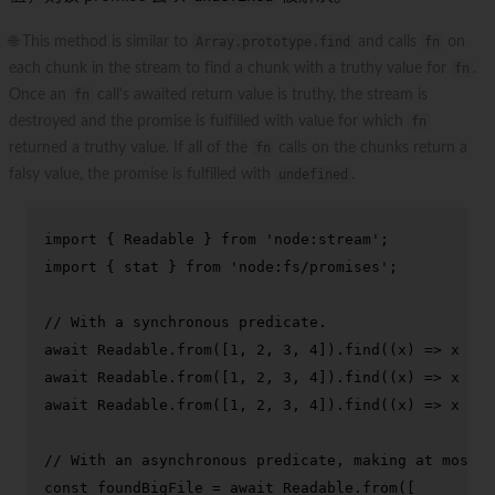
🌐 This method is similar to
Array.prototype.find
and calls
fn
on
each chunk in the stream to find a chunk with a truthy value for
fn
.
Once an
fn
call's awaited return value is truthy, the stream is
destroyed and the promise is fulfilled with value for which
fn
returned a truthy value. If all of the
fn
calls on the chunks return a
falsy value, the promise is fulfilled with
undefined
.
import
 { 
Readable
 } 
from
'node:stream'
import
 { stat } 
from
'node:fs/promises'
;

// With a synchronous predicate.
await
Readable
.
from
([
1
, 
2
, 
3
, 
4
]).
find
(
(
x
) =>
 x > 
2
await
Readable
.
from
([
1
, 
2
, 
3
, 
4
]).
find
(
(
x
) =>
 x > 
0
await
Readable
.
from
([
1
, 
2
, 
3
, 
4
]).
find
(
(
x
) =>
 x > 
1
// With an asynchronous predicate, making at most 2
const
 foundBigFile = 
await
Readable
.
from
([
