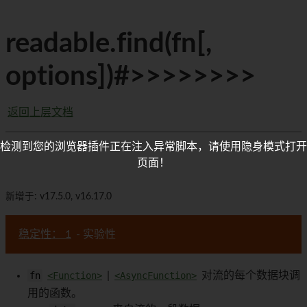
readable.find(fn[,
options])#>>>>>>>>
返回上层文档
检测到您的浏览器插件正在注入异常脚本，请使用隐身模式打开
页面！
新增于: v17.5.0, v16.17.0
稳定性： 1
- 实验性
fn
<Function>
|
<AsyncFunction>
对流的每个数据块调
用的函数。