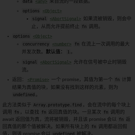
data
<any>
来自流的一段数据。
options
<Object>
signal
<AbortSignal>
如果流被销毁，则会中
止，从而允许提前终止
fn
调用。
options
<Object>
concurrency
<number>
fn
在流上一次调用的最大
并发次数。
默认值：
1
。
signal
<AbortSignal>
允许在信号被中止时销毁
流。
返回：
<Promise>
一个 promise，其值为第一个
fn
计算
结果为真值的块，如果没有找到这样的元素，则为
undefined
。
此方法类似于
Array.prototype.find
，会在流中的每个块上
调用
fn
，以查找
fn
返回真值的块。一旦某次
fn
调用的
await 返回值为真，流将被销毁，并且该 promise 会以
fn
返
回真值的那个值被解决。如果所有块上的
fn
调用都返回假
值，则该 promise 会以
undefined
被解决。