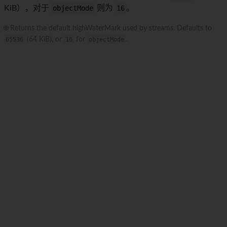
KiB），对于
objectMode
则为
16
。
🌐 Returns the default highWaterMark used by streams. Defaults to
65536
(64 KiB), or
16
for
objectMode
.