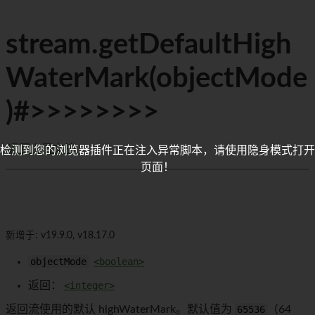
stream.getDefaultHigh
WaterMark(objectMode
)#>>>>>>>>
返回上层文档
检测到您的浏览器插件正在注入异常脚本，请使用隐身模式打开
页面！
新增于: v19.9.0, v18.17.0
objectMode
<boolean>
返回：
<integer>
返回流使用的默认 highWaterMark。默认值为
65536
（64