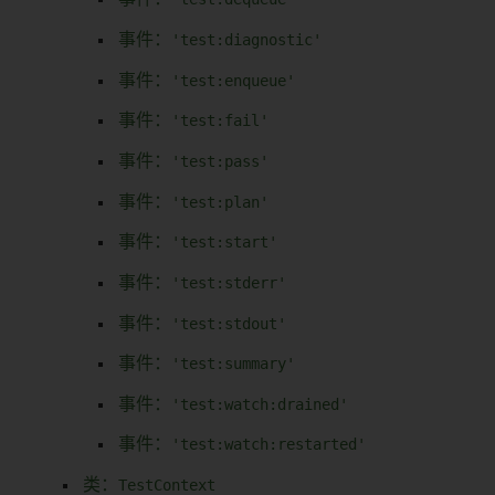
事件：
'test:diagnostic'
事件：
'test:enqueue'
事件：
'test:fail'
事件：
'test:pass'
事件：
'test:plan'
事件：
'test:start'
事件：
'test:stderr'
事件：
'test:stdout'
事件：
'test:summary'
事件：
'test:watch:drained'
事件：
'test:watch:restarted'
类：
TestContext