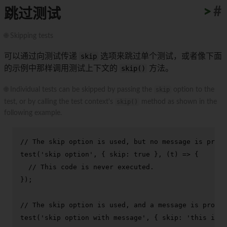
>
>
>
>
>
>
>
>
>
>
#
跳过测试
🌐 Skipping tests
可以通过向测试传递
skip
选项来跳过单个测试，或者像下面
的示例中那样调用测试上下文的
skip()
方法。
🌐 Individual tests can be skipped by passing the
skip
option to the
test, or by calling the test context's
skip()
method as shown in the
following example.
// The skip option is used, but no message is provi
test
(
'skip option'
, { 
skip
: 
true
 }, 
(
t
) =>
 {

// This code is never executed.
});

// The skip option is used, and a message is provid
test
(
'skip option with message'
, { 
skip
: 
'this is s