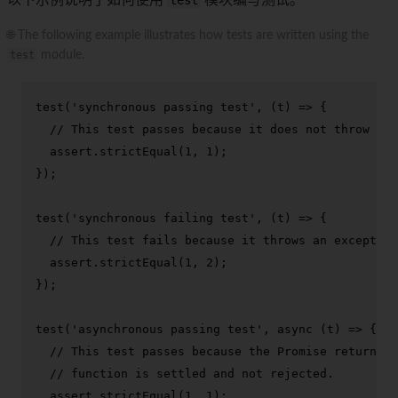
以下示例说明了如何使用
test
模块编写测试。
🌐 The following example illustrates how tests are written using the
test
module.
test
(
'synchronous passing test'
, 
(
t
) =>
 {

// This test passes because it does not throw an 
  assert.
strictEqual
(
1
, 
1
);

});

test
(
'synchronous failing test'
, 
(
t
) =>
 {

// This test fails because it throws an exception
  assert.
strictEqual
(
1
, 
2
);

});

test
(
'asynchronous passing test'
, 
async
 (t) => {

// This test passes because the Promise returned 
// function is settled and not rejected.
  assert.
strictEqual
(
1
, 
1
);
