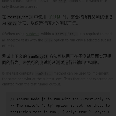
unless it has descendants with the
only
option set, in which case
only those tests are run.
在
test()
/
it()
中使用
子测试
时，需要将所有父测试标记
为
only
选项，以仅运行所选的测试子集。
🌐 When using
subtests
within a
test()
/
it()
, it is required to mark
all ancestor tests with the
only
option to run only a selected subset
of tests.
测试上下文的
runOnly()
方法可以用于在子测试层面实现相
同的行为。未执行的测试将从测试运行器输出中省略。
🌐 The test context's
runOnly()
method can be used to implement
the same behavior at the subtest level. Tests that are not executed are
omitted from the test runner output.
// Assume Node.js is run with the --test-only comma
// The suite's 'only' option is set, so these tests
test
(
'this test is run'
, { 
only
: 
true
 }, 
async
 (t) 