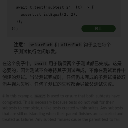
await
 t.
test
(
'subtest 2'
, 
(
t
) =>
 {

    assert.
strictEqual
(
2
, 
2
);

  });

});
拷贝
注意：
beforeEach
和
afterEach
钩子会在每个
子测试执行之间触发。
在这个例子中，
await
用于确保两个子测试都已完成。这是
必要的，因为测试不会等待其子测试完成，不像在测试套件中
创建的测试。当父测试完成时，任何仍未完成的子测试将被取
消并视为失败。任何子测试的失败都会导致父测试失败。
🌐 In this example,
await
is used to ensure that both subtests have
completed. This is necessary because tests do not wait for their
subtests to complete, unlike tests created within suites. Any subtests
that are still outstanding when their parent finishes are cancelled and
treated as failures. Any subtest failures cause the parent test to fail.