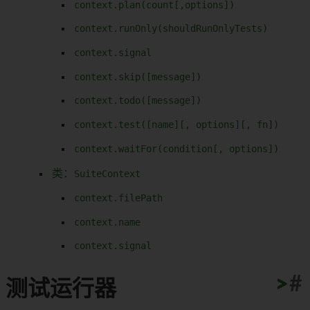
context.plan(count[,options])
context.runOnly(shouldRunOnlyTests)
context.signal
context.skip([message])
context.todo([message])
context.test([name][, options][, fn])
context.waitFor(condition[, options])
类：
SuiteContext
context.filePath
context.name
context.signal
>
>
>
>
>
>
>
>
>
>
#
测试运行器