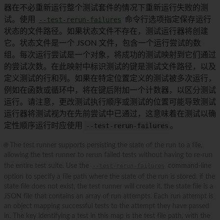
器在不必重新运行整个测试套件的情况下重新运行失败的测
试。使用
--test-rerun-failures
命令行选项指定保存运行
状态的文件路径。如果状态文件不存在，测试运行器将创建
它。状态文件是一个 JSON 文件，包含一个运行尝试的数
组。每次运行尝试是一个对象，将成功的测试映射到它们通过
的尝试次数。在此映射中标识测试的键是测试文件路径，以及
定义测试的行和列。如果在特定位置定义的测试被多次运行，
例如在函数或循环中，将在键后附加一个计数器，以区分测试
运行。请注意，更改测试执行顺序或测试的位置可能导致测试
运行器将测试视为在先前尝试中已通过，这意味着在测试以确
定性顺序运行时应使用
--test-rerun-failures
。
🌐 The test runner supports persisting the state of the run to a file,
allowing the test runner to rerun failed tests without having to re-run
the entire test suite. Use the
--test-rerun-failures
command-line
option to specify a file path where the state of the run is stored. if the
state file does not exist, the test runner will create it. the state file is a
JSON file that contains an array of run attempts. Each run attempt is
an object mapping successful tests to the attempt they have passed
in. The key identifying a test in this map is the test file path, with the