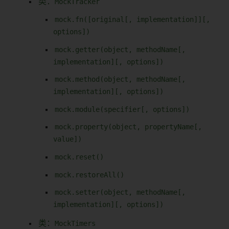
类：
MockTracker
mock.fn([original[, implementation]][,
options])
mock.getter(object, methodName[,
implementation][, options])
mock.method(object, methodName[,
implementation][, options])
mock.module(specifier[, options])
mock.property(object, propertyName[,
value])
mock.reset()
mock.restoreAll()
mock.setter(object, methodName[,
implementation][, options])
类：
MockTimers