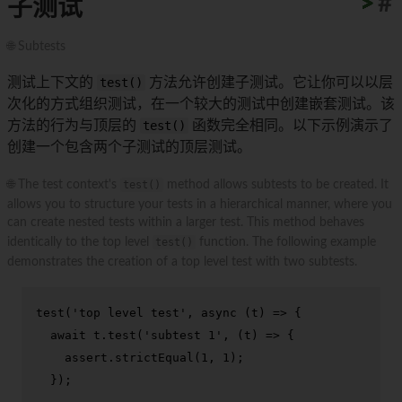
>
>
>
>
>
>
>
>
>
>
#
子测试
🌐 Subtests
测试上下文的
test()
方法允许创建子测试。它让你可以以层
次化的方式组织测试，在一个较大的测试中创建嵌套测试。该
方法的行为与顶层的
test()
函数完全相同。以下示例演示了
创建一个包含两个子测试的顶层测试。
🌐 The test context's
test()
method allows subtests to be created. It
allows you to structure your tests in a hierarchical manner, where you
can create nested tests within a larger test. This method behaves
identically to the top level
test()
function. The following example
demonstrates the creation of a top level test with two subtests.
test
(
'top level test'
, 
async
 (t) => {

await
 t.
test
(
'subtest 1'
, 
(
t
) =>
 {

    assert.
strictEqual
(
1
, 
1
);

  });
