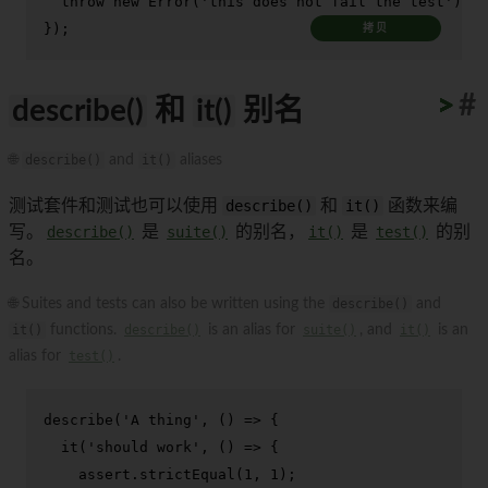
throw
new
Error
(
'this does not fail the test'
);

});
拷贝
>
>
>
>
>
>
>
>
>
>
#
describe()
和
it()
别名
🌐
describe()
and
it()
aliases
测试套件和测试也可以使用
describe()
和
it()
函数来编
写。
describe()
是
suite()
的别名，
it()
是
test()
的别
名。
🌐 Suites and tests can also be written using the
describe()
and
it()
functions.
describe()
is an alias for
suite()
, and
it()
is an
alias for
test()
.
describe
(
'A thing'
, 
() =>
 {

it
(
'should work'
, 
() =>
 {

    assert.
strictEqual
(
1
, 
1
);
