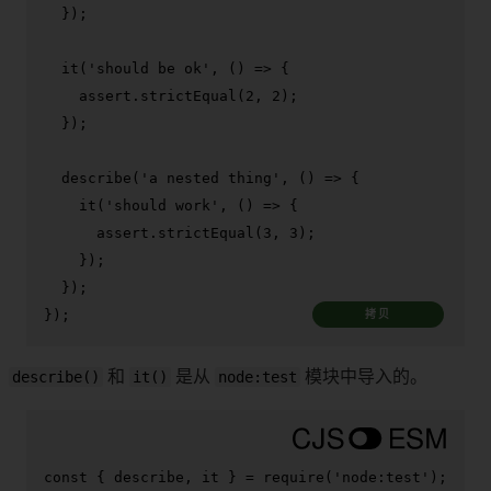
  });

it
(
'should be ok'
, 
() =>
 {

    assert.
strictEqual
(
2
, 
2
);

  });

describe
(
'a nested thing'
, 
() =>
 {

it
(
'should work'
, 
() =>
 {

      assert.
strictEqual
(
3
, 
3
);

    });

  });

});
拷贝
describe()
和
it()
是从
node:test
模块中导入的。
const
 { describe, it } = 
require
(
'node:test'
);