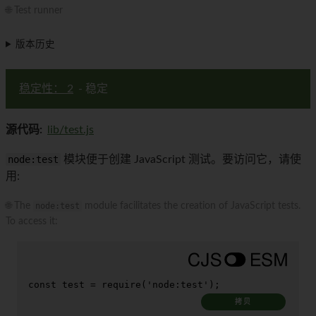
🌐 Test runner
版本历史
稳定性： 2
- 稳定
源代码:
lib/test.js
node:test
模块便于创建 JavaScript 测试。要访问它，请使
用:
🌐 The
node:test
module facilitates the creation of JavaScript tests.
To access it:
const
 test = 
require
(
'node:test'
);
拷贝