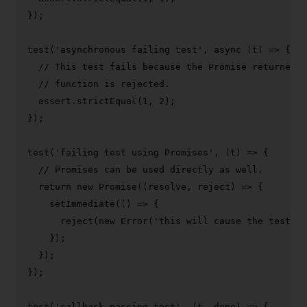
});

test
(
'asynchronous failing test'
, 
async
 (t) => {

// This test fails because the Promise returned b
// function is rejected.
  assert.
strictEqual
(
1
, 
2
);

});

test
(
'failing test using Promises'
, 
(
t
) =>
 {

// Promises can be used directly as well.
return
new
Promise
(
(
resolve, reject
) =>
 {

setImmediate
(
() =>
 {

reject
(
new
Error
(
'this will cause the test to
    });

  });

});

test
(
'callback passing test'
, 
(
t, done
) =>
 {
