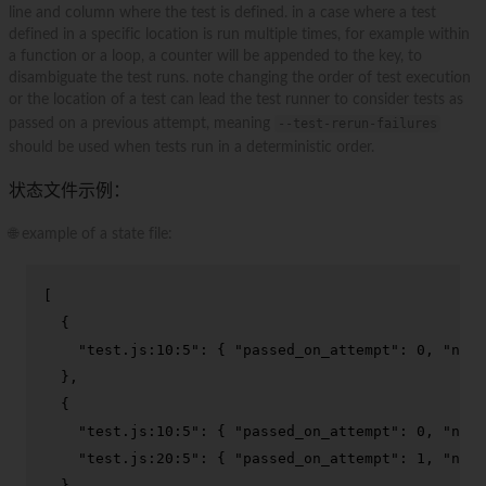
line and column where the test is defined. in a case where a test
defined in a specific location is run multiple times, for example within
a function or a loop, a counter will be appended to the key, to
disambiguate the test runs. note changing the order of test execution
or the location of a test can lead the test runner to consider tests as
passed on a previous attempt, meaning
--test-rerun-failures
should be used when tests run in a deterministic order.
状态文件示例：
🌐 example of a state file:
[
{
"test.js:10:5"
:
{
"passed_on_attempt"
:
0
,
"name
}
,
{
"test.js:10:5"
:
{
"passed_on_attempt"
:
0
,
"name
"test.js:20:5"
:
{
"passed_on_attempt"
:
1
,
"name
}