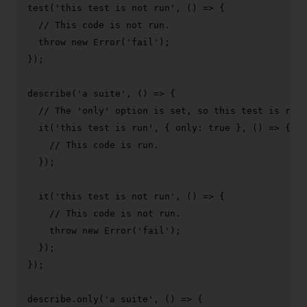
test
(
'this test is not run'
, 
() =>
 {

// This code is not run.
throw
new
Error
(
'fail'
);

});

describe
(
'a suite'
, 
() =>
 {

// The 'only' option is set, so this test is run.
it
(
'this test is run'
, { 
only
: 
true
 }, 
() =>
 {

// This code is run.
  });

it
(
'this test is not run'
, 
() =>
 {

// This code is not run.
throw
new
Error
(
'fail'
);

  });

});

describe.
only
(
'a suite'
, 
() =>
 {
