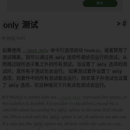
拷贝
>
>
>
>
>
>
>
>
>
>
#
only
测试
🌐
only
tests
如果使用
--test-only
命令行选项启动 Node.js，或者禁用了
测试隔离，则可以通过将
only
选项传递给应运行的测试，从
而跳过除所选子集之外的所有测试。当设置了
only
选项的测
试时，其所有子测试也会运行。 如果测试套件设置了
only
选项，则套件中的所有测试都会运行，除非其子孙测试也设置
了
only
选项，在这种情况下只有这些测试会运行。
🌐 If Node.js is started with the
--test-only
command-line option, or
test isolation is disabled, it is possible to skip all tests except for a
selected subset by passing the
only
option to the tests that should
run. When a test with the
only
option is set, all subtests are also run.
If a suite has the
only
option set, all tests within the suite are run,