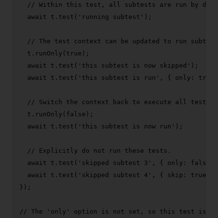
// Within this test, all subtests are run by defa
await
 t.
test
(
'running subtest'
);

// The test context can be updated to run subtest
  t.
runOnly
(
true
);

await
 t.
test
(
'this subtest is now skipped'
);

await
 t.
test
(
'this subtest is run'
, { 
only
: 
true
 
// Switch the context back to execute all tests.
  t.
runOnly
(
false
);

await
 t.
test
(
'this subtest is now run'
);

// Explicitly do not run these tests.
await
 t.
test
(
'skipped subtest 3'
, { 
only
: 
false
 }
await
 t.
test
(
'skipped subtest 4'
, { 
skip
: 
true
 })
});

// The 'only' option is not set, so this test is sk