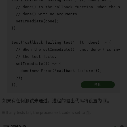
// done() is the callback function. When the setI
// done() with no arguments.
setImmediate
(done);

});

test
(
'callback failing test'
, 
(
t, done
) =>
 {

// When the setImmediate() runs, done() is invoke
// the test fails.
setImmediate
(
() =>
 {

done
(
new
Error
(
'callback failure'
));

  });

});
拷贝
如果有任何测试未通过，进程的退出代码将设置为
1
。
🌐 If any tests fail, the process exit code is set to
1
.