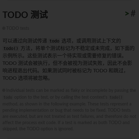
>
>
>
>
>
>
>
>
>
>
#
TODO 测试
🌐 TODO tests
可以通过向测试传递
todo
选项，或调用测试上下文的
todo()
方法，将单个测试标记为不稳定或未完成，如下面的
示例所示。这些测试表示一个待实现或需要修复的错误。
TODO 测试会被执行，但不会被视为测试失败，因此不会影
响进程退出代码。如果测试同时被标记为 TODO 和跳过，
TODO 选项将被忽略。
🌐 Individual tests can be marked as flaky or incomplete by passing the
todo
option to the test, or by calling the test context's
todo()
method, as shown in the following example. These tests represent a
pending implementation or bug that needs to be fixed. TODO tests
are executed, but are not treated as test failures, and therefore do not
affect the process exit code. If a test is marked as both TODO and
skipped, the TODO option is ignored.