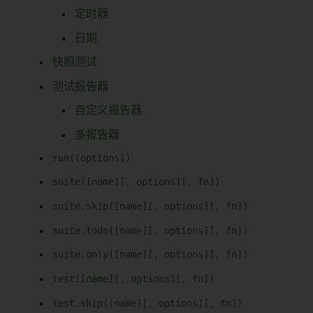
定时器
日期
快照测试
测试报告器
自定义报告器
多报告器
run([options])
suite([name][, options][, fn])
suite.skip([name][, options][, fn])
suite.todo([name][, options][, fn])
suite.only([name][, options][, fn])
test([name][, options][, fn])
test.skip([name][, options][, fn])