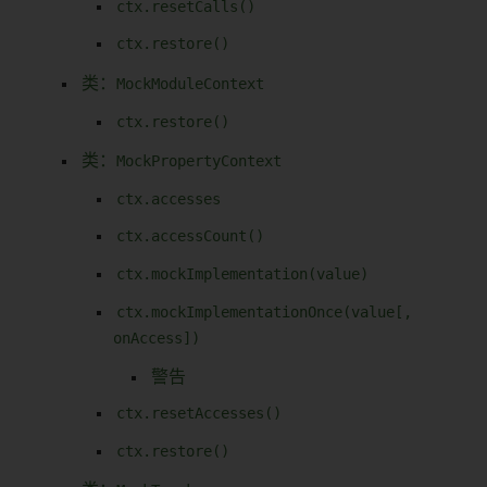
ctx.resetCalls()
ctx.restore()
类：
MockModuleContext
ctx.restore()
类：
MockPropertyContext
ctx.accesses
ctx.accessCount()
ctx.mockImplementation(value)
ctx.mockImplementationOnce(value[,
onAccess])
警告
ctx.resetAccesses()
ctx.restore()