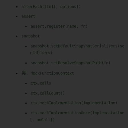
afterEach([fn][, options])
assert
assert.register(name, fn)
snapshot
snapshot.setDefaultSnapshotSerializers(se
rializers)
snapshot.setResolveSnapshotPath(fn)
类：
MockFunctionContext
ctx.calls
ctx.callCount()
ctx.mockImplementation(implementation)
ctx.mockImplementationOnce(implementation
[, onCall])