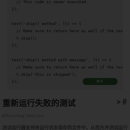
// This code is never executed.
});

test
(
'skip() method'
, 
(
t
) =>
 {

// Make sure to return here as well if the test c
  t.
skip
();

});

test
(
'skip() method with message'
, 
(
t
) =>
 {

// Make sure to return here as well if the test c
  t.
skip
(
'this is skipped'
);

});
拷贝
>
>
>
>
>
>
>
>
>
>
#
重新运行失败的测试
🌐 Rerunning failed tests
测试运行器支持将运行状态保存到文件中，从而允许测试运行