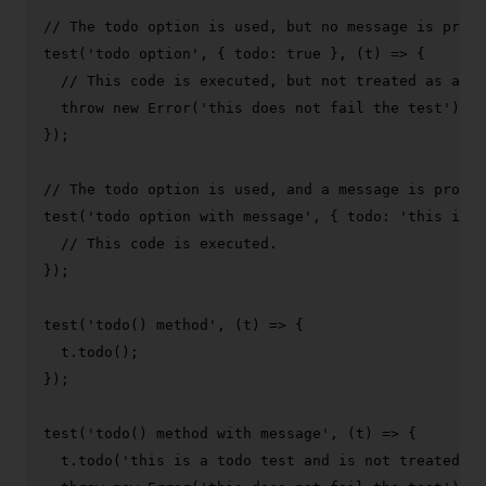
// The todo option is used, but no message is provi
test
(
'todo option'
, { 
todo
: 
true
 }, 
(
t
) =>
 {

// This code is executed, but not treated as a fa
throw
new
Error
(
'this does not fail the test'
);

});

// The todo option is used, and a message is provid
test
(
'todo option with message'
, { 
todo
: 
'this is a
// This code is executed.
});

test
(
'todo() method'
, 
(
t
) =>
 {

  t.
todo
();

});

test
(
'todo() method with message'
, 
(
t
) =>
 {

  t.
todo
(
'this is a todo test and is not treated as