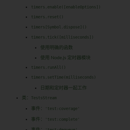
timers.enable([enableOptions])
timers.reset()
timers[Symbol.dispose]()
timers.tick([milliseconds])
使用明确的函数
使用 Node.js 定时器模块
timers.runAll()
timers.setTime(milliseconds)
日期和定时器一起工作
类：
TestsStream
事件：
'test:coverage'
事件：
'test:complete'
事件：
'test:dequeue'