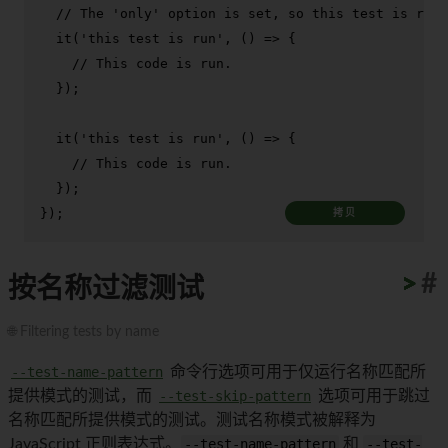
// The 'only' option is set, so this test is run.
it
(
'this test is run'
, 
() =>
 {

// This code is run.
  });

it
(
'this test is run'
, 
() =>
 {

// This code is run.
  });

});
拷贝
>
>
>
>
>
>
>
>
>
>
#
按名称过滤测试
🌐 Filtering tests by name
--test-name-pattern
命令行选项可用于仅运行名称匹配所
提供模式的测试，而
--test-skip-pattern
选项可用于跳过
名称匹配所提供模式的测试。测试名称模式被解释为
JavaScript 正则表达式。
--test-name-pattern
和
--test-