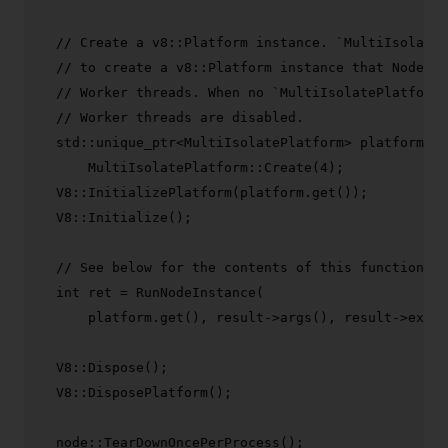
// Create a v8::Platform instance. `MultiIsolateP
// to create a v8::Platform instance that Node.js
// Worker threads. When no `MultiIsolatePlatform`
// Worker threads are disabled.
  std::unique_ptr<MultiIsolatePlatform> platform =

      MultiIsolatePlatform::
Create
(
4
);

  V8::
InitializePlatform
(platform.
get
());

  V8::
Initialize
();

// See below for the contents of this function.
int
 ret = 
RunNodeInstance
(

      platform.
get
(), result->
args
(), result->
exec_
  V8::
Dispose
();

  V8::
DisposePlatform
();

  node::
TearDownOncePerProcess
();
