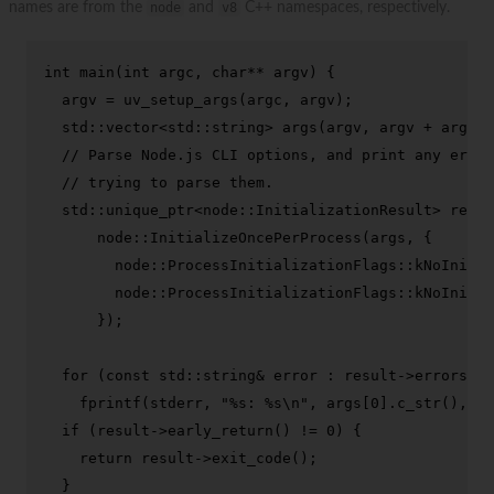
names are from the
node
and
v8
C++ namespaces, respectively.
int
main
(
int
 argc, 
char
** argv)
{

  argv = 
uv_setup_args
(argc, argv);

std::vector<std::string> 
args
(argv, argv + argc)
;

// Parse Node.js CLI options, and print any error
// trying to parse them.
  std::unique_ptr<node::InitializationResult> resul
      node::
InitializeOncePerProcess
(args, {

        node::ProcessInitializationFlags::kNoInitia
        node::ProcessInitializationFlags::kNoInitia
      });

for
 (
const
 std::string& error : result->
errors
())

fprintf
(stderr, 
"%s: %s\n"
, args[
0
].
c_str
(), er
if
 (result->
early_return
() != 
0
) {

return
 result->
exit_code
();

  }
