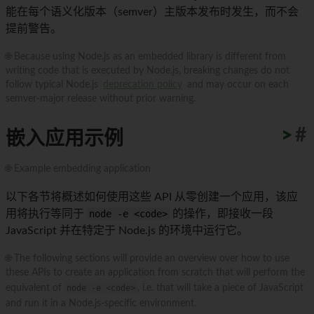
能在每个语义化版本（semver）主版本发布时发生，而不会
提前警告。
🌐 Because using Node.js as an embedded library is different from
writing code that is executed by Node.js, breaking changes do not
follow typical Node.js
deprecation policy
and may occur on each
semver-major release without prior warning.
>
>
>
>
>
>
>
>
>
>
#
嵌入应用示例
🌐 Example embedding application
以下各节将概述如何使用这些 API 从零创建一个应用，该应
用将执行等同于
node -e <code>
的操作，即接收一段
JavaScript 并在特定于 Node.js 的环境中运行它。
🌐 The following sections will provide an overview over how to use
these APIs to create an application from scratch that will perform the
equivalent of
node -e <code>
, i.e. that will take a piece of JavaScript
and run it in a Node.js-specific environment.