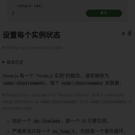
return
 ret;

}
拷贝
>
>
>
>
>
>
>
>
>
>
#
设置每个实例状态
🌐 Setting up a per-instance state
版本历史
Node.js 有一个 “Node.js 实例”的概念，通常被称为
node::Environment
。每个
node::Environment
关联着：
🌐 Node.js has a concept of a “Node.js instance”, that is commonly
being referred to as
node::Environment
. Each
node::Environment
is
associated with:
恰好一个
v8::Isolate
，即一个 JS 引擎实例，
严格来说只有一个
uv_loop_t
，也就是一个事件循环，