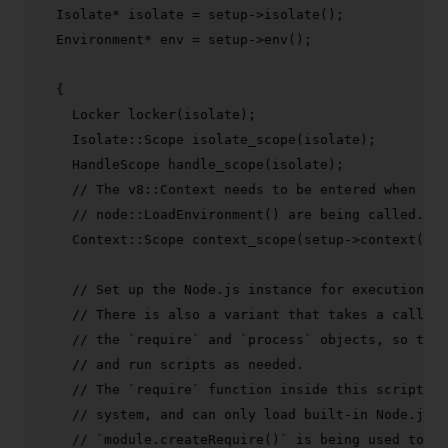
  Isolate* isolate = setup->
isolate
();

  Environment* env = setup->
env
();

  {

Locker 
locker
(isolate)
;

Isolate::Scope 
isolate_scope
(isolate)
;

HandleScope 
handle_scope
(isolate)
;

// The v8::Context needs to be entered when nod
// node::LoadEnvironment() are being called.
Context::Scope 
context_scope
(setup->context())
;

// Set up the Node.js instance for execution, a
// There is also a variant that takes a callbac
// the `require` and `process` objects, so that
// and run scripts as needed.
// The `require` function inside this script do
// system, and can only load built-in Node.js m
// `module.createRequire()` is being used to cr