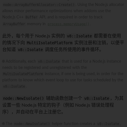
node::ArrayBufferAllocator::Create()
. Using the Node.js allocator
allows minor performance optimizations when addons use the
Node.js C++
Buffer
API, and is required in order to track
ArrayBuffer
memory in
process.memoryUsage()
.
此外，每个用于 Node.js 实例的
v8::Isolate
都需要在使用
的情况下向
MultiIsolatePlatform
实例注册和注销，以便平
台知道
v8::Isolate
调度任务所使用的事件循环。
🌐 Additionally, each
v8::Isolate
that is used for a Node.js instance
needs to be registered and unregistered with the
MultiIsolatePlatform
instance, if one is being used, in order for the
platform to know which event loop to use for tasks scheduled by the
v8::Isolate
.
node::NewIsolate()
辅助函数创建一个
v8::Isolate
，为其
设置一些 Node.js 特定的钩子（例如 Node.js 错误处理程
序），并自动在平台上注册它。
🌐 The
node::NewIsolate()
helper function creates a
v8::Isolate
,