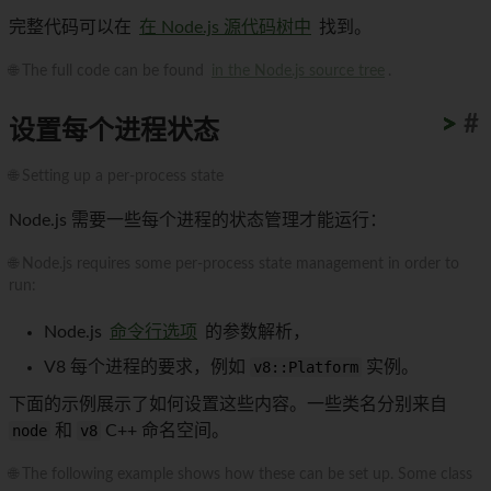
完整代码可以在
在 Node.js 源代码树中
找到。
🌐 The full code can be found
in the Node.js source tree
.
>
>
>
>
>
>
>
>
>
>
#
设置每个进程状态
🌐 Setting up a per-process state
Node.js 需要一些每个进程的状态管理才能运行：
🌐 Node.js requires some per-process state management in order to
run:
Node.js
命令行选项
的参数解析，
V8 每个进程的要求，例如
v8::Platform
实例。
下面的示例展示了如何设置这些内容。一些类名分别来自
node
和
v8
C++ 命名空间。
🌐 The following example shows how these can be set up. Some class