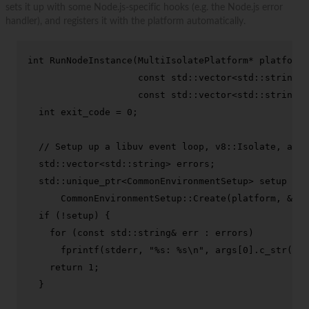
sets it up with some Node.js-specific hooks (e.g. the Node.js error
handler), and registers it with the platform automatically.
int
RunNodeInstance
(MultiIsolatePlatform* platform,

const
 std::vector<std::string>&
const
 std::vector<std::string>&
int
 exit_code = 
0
;

// Setup up a libuv event loop, v8::Isolate, and 
  std::vector<std::string> errors;

  std::unique_ptr<CommonEnvironmentSetup> setup =

      CommonEnvironmentSetup::
Create
(platform, &err
if
 (!setup) {

for
 (
const
 std::string& err : errors)

fprintf
(stderr, 
"%s: %s\n"
, args[
0
].
c_str
(), 
return
1
;

  }
