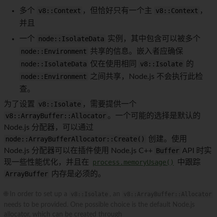
多个
v8::Context
，但恰好只有一个主
v8::Context
，
并且
一个
node::IsolateData
实例，其中包含可以被多个
node::Environment
共享的信息。嵌入者应确保
node::IsolateData
仅在使用相同
v8::Isolate
的
node::Environment
之间共享，Node.js 不会执行此检
查。
为了设置
v8::Isolate
，需要提供一个
v8::ArrayBuffer::Allocator
。一个可能的选择是默认的
Node.js 分配器，可以通过
node::ArrayBufferAllocator::Create()
创建。使用
Node.js 分配器可以在插件使用 Node.js C++
Buffer
API 时实
现一些性能优化，并且在
process.memoryUsage()
中跟踪
ArrayBuffer
内存是必须的。
🌐 In order to set up a
v8::Isolate
, an
v8::ArrayBuffer::Allocator
needs to be provided. One possible choice is the default Node.js
allocator, which can be created through