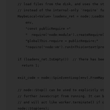
// load files from the disk, and uses the stand
// instead of the internal-only `require` funct
    MaybeLocal<Value> loadenv_ret = node::
LoadEnvir
        env,

"const publicRequire ="
"  require('node:module').createRequire(pro
"globalThis.require = publicRequire;"
"require('node:vm').runInThisContext(proces
if
 (loadenv_ret.
IsEmpty
())  
// There has been a
return
1
;

    exit_code = node::
SpinEventLoop
(env).
FromMaybe
(
// node::Stop() can be used to explicitly stop
// further JavaScript from running. It can be c
// and will act like worker.terminate() if cal
    node::
Stop
(env);
