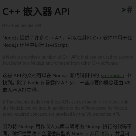
>
>
>
>
>
>
>
>
>
>
#
C++ 嵌入器 API
🌐 C++ embedder API
Node.js 提供了许多 C++ API，可以在其他 C++ 软件中用于在
Node.js 环境中执行 JavaScript。
🌐 Node.js provides a number of C++ APIs that can be used to execute
JavaScript in a Node.js environment from other C++ software.
这些 API 的文档可以在 Node.js 源代码树中的
src/node.h
中
找到。除了 Node.js 暴露的 API 外，一些必要的概念还由 V8
嵌入器 API 提供。
🌐 The documentation for these APIs can be found in
src/node.h
in
the Node.js source tree. In addition to the APIs exposed by Node.js,
some required concepts are provided by the V8 embedder API.
因为将 Node.js 用作嵌入式库与编写由 Node.js 执行的代码不
同，破坏性更改不会遵循典型的 Node.js
弃用政策
，并且可