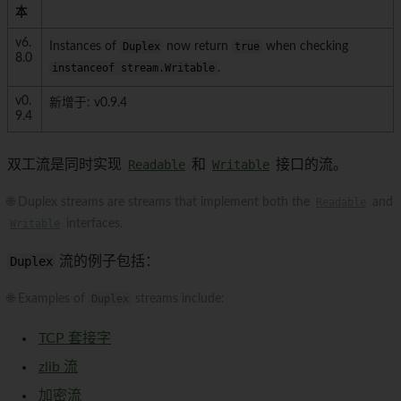
本
v6.
Instances of
Duplex
now return
true
when checking
8.0
instanceof stream.Writable
.
v0.
新增于: v0.9.4
9.4
双工流是同时实现
Readable
和
Writable
接口的流。
🌐 Duplex streams are streams that implement both the
Readable
and
Writable
interfaces.
Duplex
流的例子包括：
🌐 Examples of
Duplex
streams include:
TCP 套接字
zlib 流
加密流