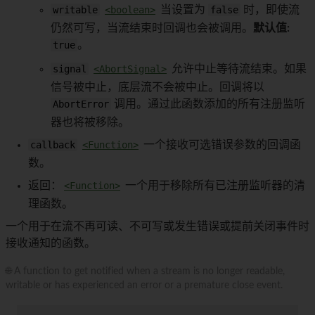
writable
<boolean>
当设置为
false
时，即使流
仍然可写，当流结束时回调也会被调用。
默认值:
true
。
signal
<AbortSignal>
允许中止等待流结束。如果
信号被中止，底层流不会被中止。回调将以
AbortError
调用。通过此函数添加的所有注册监听
器也将被移除。
callback
<Function>
一个接收可选错误参数的回调函
数。
返回：
<Function>
一个用于移除所有已注册监听器的清
理函数。
一个用于在流不再可读、不可写或发生错误或提前关闭事件时
接收通知的函数。
🌐 A function to get notified when a stream is no longer readable,
writable or has experienced an error or a premature close event.