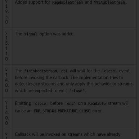
v
Added support for
ReadableStream
and
WritableStream
.
1
9.
5.
0
v
The
signal
option was added.
1
5.
1
1.
0
v
The
finished(stream, cb)
will wait for the
'close'
event
1
before invoking the callback. The implementation tries to
4.
detect legacy streams and only apply this behavior to streams
0.
0
which are expected to emit
'close'
.
v
Emitting
'close'
before
'end'
on a
Readable
stream will
1
cause an
ERR_STREAM_PREMATURE_CLOSE
error.
4.
0.
0
v
Callback will be invoked on streams which have already