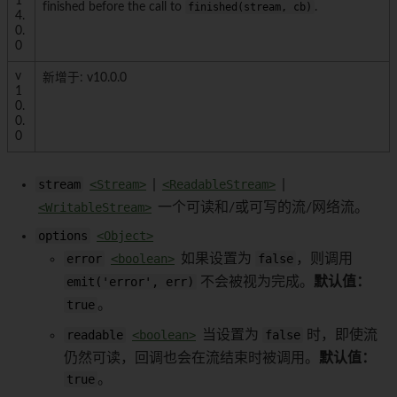
1
finished before the call to
finished(stream, cb)
.
4.
0.
0
v
新增于: v10.0.0
1
0.
0.
0
stream
<Stream>
|
<ReadableStream>
|
<WritableStream>
一个可读和/或可写的流/网络流。
options
<Object>
error
<boolean>
如果设置为
false
，则调用
emit('error', err)
不会被视为完成。
默认值：
true
。
readable
<boolean>
当设置为
false
时，即使流
仍然可读，回调也会在流结束时被调用。
默认值：
true
。