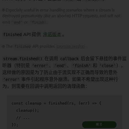
🌐 Especially useful in error handling scenarios where a stream is
destroyed prematurely (like an aborted HTTP request), and will not
emit
'end'
or
'finish'
.
finished
API 提供
承诺版本
。
🌐 The
finished
API provides
promise version
.
stream.finished()
在调用
callback
后会留下悬挂的事件监
听器（特别是
'error'
、
'end'
、
'finish'
和
'close'
）。
这样做的原因是为了防止由于流实现不正确而导致的意外
'error'
事件引起程序意外崩溃。如果不希望出现这种行
为，则需要在回调中调用返回的清理函数：
const
 cleanup = 
finished
(rs, 
(
err
) =>
 {

cleanup
();

// ...
});
拷贝