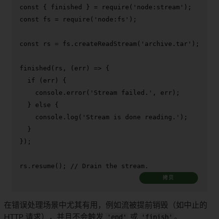
const
 { finished } = 
require
(
'node:stream'
const
 fs = 
require
(
'node:fs'
);

const
 rs = fs.
createReadStream
(
'archive.tar'
);

finished
(rs, 
(
err
) =>
 {

if
 (err) {

console
.
error
(
'Stream failed.'
, err);

  } 
else
 {

console
.
log
(
'Stream is done reading.'
);

  }

});

rs.
resume
(); 
// Drain the stream.
拷贝
在错误处理场景中尤其有用，例如流被提前销毁（如中止的
HTTP 请求），并且不会触发
'end'
或
'finish'
。