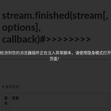
stream.finished(stream[,
options],
callback)#>>>>>>>>
返回上层文档
检测到您的浏览器插件正在注入异常脚本，请使用隐身模式打开
页面！
版本历史
版
变更
本