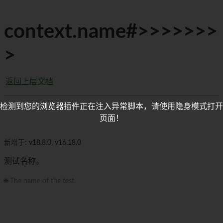
context.name#>>>>>>>
>
返回上层文档
检测到您的浏览器插件正在注入异常脚本，请使用隐身模式打开
页面！
新增于: v18.8.0, v16.18.0
测试名称。
🌐 The name of the test.