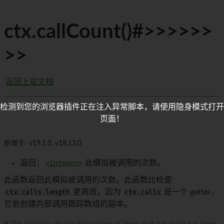
ctx.callCount()#>>>>>>
>>
返回上层文档
检测到您的浏览器插件正在注入异常脚本，请使用隐身模式打开
页面！
新增于: v19.1.0, v18.13.0
返回：
<integer>
此模拟被调用的次数。
此函数返回此模拟被调用的次数。此函数比检查
ctx.calls.length
更高效，因为
ctx.calls
是一个 getter，
它会创建内部调用跟踪数组的副本。
🌐 This function returns the number of times that this mock has been