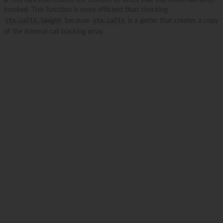
invoked. This function is more efficient than checking
ctx.calls.length
because
ctx.calls
is a getter that creates a copy
of the internal call tracking array.