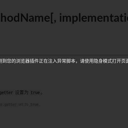
thodName[, implementatio
测到您的浏览器插件正在注入异常脚本，请使用隐身模式打开页
getter
设置为
true
。
ns.getter
set to
true
.