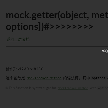
mock.getter(object, me
options])#>>>>>>>>
返回上层文档
检
新增于: v19.3.0, v18.13.0
这个函数是
MockTracker.method
的语法糖，其中
options.
🌐 This function is syntax sugar for
MockTracker.method
with
optio