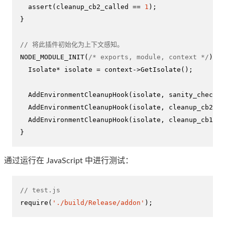
assert
(cleanup_cb2_called == 
1
);

}

// 将此插件初始化为上下文感知。
NODE_MODULE_INIT
(
/* exports, module, context */
) {

  Isolate* isolate = context->
GetIsolate
();

AddEnvironmentCleanupHook
(isolate, sanity_check, 
AddEnvironmentCleanupHook
(isolate, cleanup_cb2, c
AddEnvironmentCleanupHook
(isolate, cleanup_cb1, i
}
通过运行在 JavaScript 中进行测试：
// test.js
require
(
'./build/Release/addon'
);