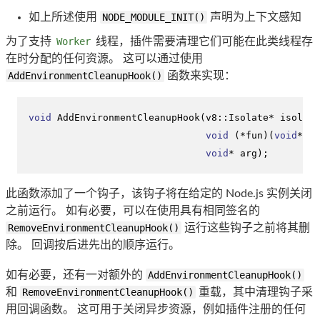
如上所述使用
NODE_MODULE_INIT()
声明为上下文感知
为了支持
Worker
线程，插件需要清理它们可能在此类线程存
在时分配的任何资源。 这可以通过使用
AddEnvironmentCleanupHook()
函数来实现：
void
AddEnvironmentCleanupHook
(v8::Isolate* isolate
void
 (*fun)(
void
* ar
void
* arg)
;
此函数添加了一个钩子，该钩子将在给定的 Node.js 实例关闭
之前运行。 如有必要，可以在使用具有相同签名的
RemoveEnvironmentCleanupHook()
运行这些钩子之前将其删
除。 回调按后进先出的顺序运行。
如有必要，还有一对额外的
AddEnvironmentCleanupHook()
和
RemoveEnvironmentCleanupHook()
重载，其中清理钩子采
用回调函数。 这可用于关闭异步资源，例如插件注册的任何