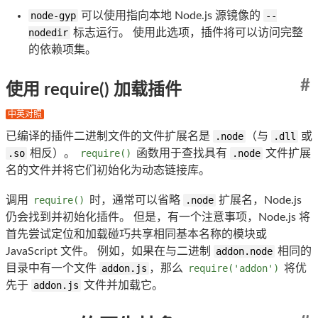
node-gyp
可以使用指向本地 Node.js 源镜像的
--
nodedir
标志运行。 使用此选项，插件将可以访问完整
的依赖项集。
#
使用 require() 加载插件
中英对照
已编译的插件二进制文件的文件扩展名是
.node
（与
.dll
或
.so
相反）。
require()
函数用于查找具有
.node
文件扩展
名的文件并将它们初始化为动态链接库。
调用
require()
时，通常可以省略
.node
扩展名，Node.js
仍会找到并初始化插件。 但是，有一个注意事项，Node.js 将
首先尝试定位和加载碰巧共享相同基本名称的模块或
JavaScript 文件。 例如，如果在与二进制
addon.node
相同的
目录中有一个文件
addon.js
，那么
require('addon')
将优
先于
addon.js
文件并加载它。