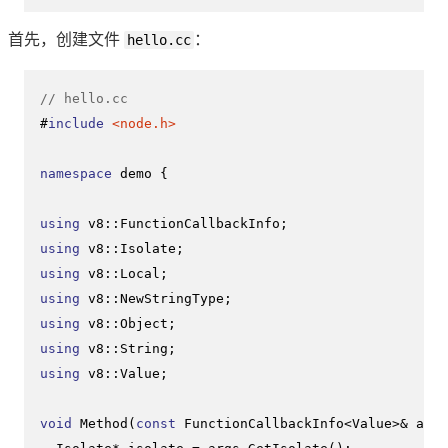
首先，创建文件
hello.cc
：
// hello.cc
#
include
<node.h>
namespace
 demo {

using
using
using
using
using
using
using
 v8::Value;

void
Method
(
const
 FunctionCallbackInfo<Value>& args