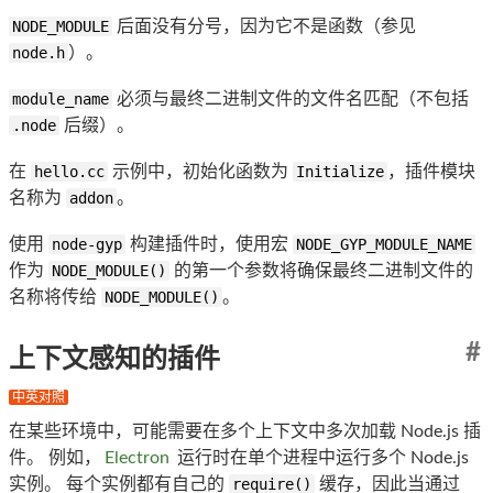
NODE_MODULE
后面没有分号，因为它不是函数（参见
node.h
）。
module_name
必须与最终二进制文件的文件名匹配（不包括
.node
后缀）。
在
hello.cc
示例中，初始化函数为
Initialize
，插件模块
名称为
addon
。
使用
node-gyp
构建插件时，使用宏
NODE_GYP_MODULE_NAME
作为
NODE_MODULE()
的第一个参数将确保最终二进制文件的
名称将传给
NODE_MODULE()
。
#
上下文感知的插件
中英对照
在某些环境中，可能需要在多个上下文中多次加载 Node.js 插
件。 例如，
Electron
运行时在单个进程中运行多个 Node.js
实例。 每个实例都有自己的
require()
缓存，因此当通过