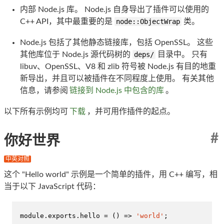
内部 Node.js 库。 Node.js 自身导出了插件可以使用的
C++ API，其中最重要的是
node::ObjectWrap
类。
Node.js 包括了其他静态链接库，包括 OpenSSL。 这些
其他库位于 Node.js 源代码树的
deps/
目录中。 只有
libuv、OpenSSL、V8 和 zlib 符号被 Node.js 有目的地重
新导出，并且可以被插件在不同程度上使用。 有关其他
信息，请参阅
链接到 Node.js 中包含的库
。
以下所有示例均可
下载
，并可用作插件的起点。
#
你好世界
中英对照
这个 "Hello world" 示例是一个简单的插件，用 C++ 编写，相
当于以下 JavaScript 代码：
module
.
exports
.
hello
 = 
() =>
'world'
;