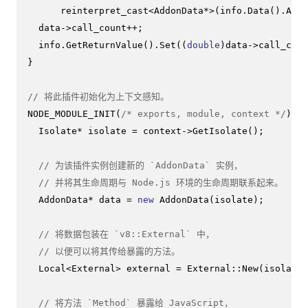
reinterpret_cast
<AddonData*>(info.
Data
().
As
<E
  data->call_count++;

  info.
GetReturnValue
().
Set
((
double
)data->call_coun
}

// 将此插件初始化为上下文感知。
NODE_MODULE_INIT
(
/* exports, module, context */
) {

  Isolate* isolate = context->
GetIsolate
();

// 为该插件实例创建新的 `AddonData` 实例，
// 并将其生命周期与 Node.js 环境的生命周期联系起来。
  AddonData* data = 
new
AddonData
(isolate);

// 将数据包装在 `v8::External` 中，
// 以便可以将其传给暴露的方法。
  Local<External> external = External::
New
(isolate,
// 将方法 `Method` 暴露给 JavaScript，