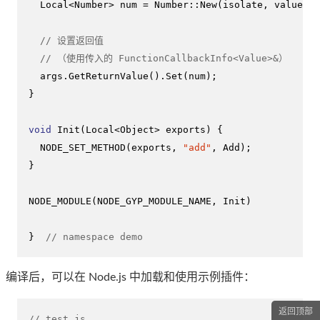
  Local<Number> num = Number::
New
(isolate, value);

// 设置返回值
// （使用传入的 FunctionCallbackInfo<Value>&）
  args.
GetReturnValue
().
Set
(num);

}

void
Init
(Local<Object> exports)
{

NODE_SET_METHOD
(exports, 
"add"
, Add);

}

NODE_MODULE
(NODE_GYP_MODULE_NAME, Init)

}  
// namespace demo
编译后，可以在 Node.js 中加载和使用示例插件：
返回顶部
// test.js