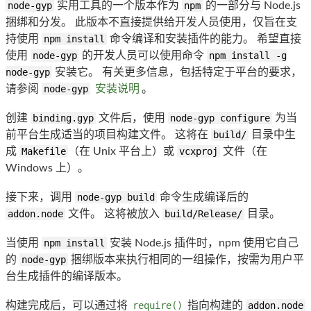
node-gyp
实用工具的一个版本作为
npm
的一部分与 Node.js
捆绑和分发。 此版本不直接提供给开发人员使用，仅旨在支
持使用
npm install
命令编译和安装插件的能力。 希望直接
使用
node-gyp
的开发人员可以使用命令
npm install -g
node-gyp
安装它。 有关更多信息，包括特定于平台的要求，
请参阅
node-gyp
安装说明
。
创建
binding.gyp
文件后，使用
node-gyp configure
为当
前平台生成适当的项目构建文件。 这将在
build/
目录中生
成
Makefile
（在 Unix 平台上）或
vcxproj
文件（在
Windows 上）。
接下来，调用
node-gyp build
命令生成编译后的
addon.node
文件。 这将被放入
build/Release/
目录。
当使用
npm install
安装 Node.js 插件时，npm 使用它自己
的
node-gyp
捆绑版本来执行相同的一组操作，按需为用户平
台生成插件的编译版本。
构建完成后，可以通过将
require()
指向构建的
addon.node