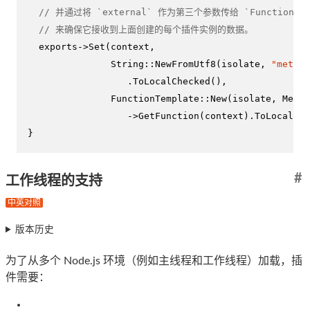
// 并通过将 `external` 作为第三个参数传给 `FunctionTe
// 来确保它接收到上面创建的每个插件实例的数据。
  exports->
Set
(context,

               String::
NewFromUtf8
(isolate, 
"method
                  .
ToLocalChecked
(),

               FunctionTemplate::
New
(isolate, Metho
                  ->
GetFunction
(context).
ToLocalChe
}
#
工作线程的支持
中英对照
版本历史
为了从多个 Node.js 环境（例如主线程和工作线程）加载，插
件需要：