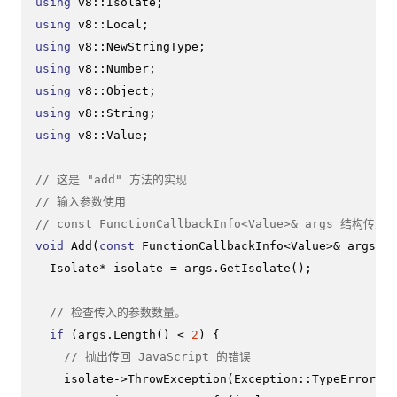
using
using
using
using
using
using
using
 v8::Value;

// 这是 "add" 方法的实现
// 输入参数使用
// const FunctionCallbackInfo<Value>& args 结构传入
void
Add
(
const
 FunctionCallbackInfo<Value>& args)
{

  Isolate* isolate = args.
GetIsolate
();

// 检查传入的参数数量。
if
 (args.
Length
() < 
2
) {

// 抛出传回 JavaScript 的错误
    isolate->
ThrowException
(Exception::
TypeError
(
