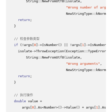
        String::
NewFromUtf8
(isolate,

"Wrong number of argume
                            NewStringType::kNormal)
return
;

  }

// 检查参数类型
if
 (!args[
0
]->
IsNumber
() || !args[
1
]->
IsNumber
())
    isolate->
ThrowException
(Exception::
TypeError
(

        String::
NewFromUtf8
(isolate,

"Wrong arguments"
,

                            NewStringType::kNormal)
return
;

  }

// 执行操作
double
 value =

      args[
0
].
As
<Number>()->
Value
() + args[
1
].
As
<Nu