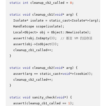
static
int
 cleanup_cb2_called = 
0
;

static
void
cleanup_cb1
(
void
* arg)
{

  Isolate* isolate = 
static_cast
<Isolate*>(arg);

HandleScope 
scope
(isolate)
;

  Local<Object> obj = Object::
New
(isolate);

assert
(!obj.
IsEmpty
());  
// 断言 VM 仍旧存活
assert
(obj->
IsObject
());

  cleanup_cb1_called++;

}

static
void
cleanup_cb2
(
void
* arg)
{

assert
(arg == 
static_cast
<
void
*>(cookie));

  cleanup_cb2_called++;

}

static
void
sanity_check
(
void
*)
{

assert
(cleanup_cb1_called == 
1
);
