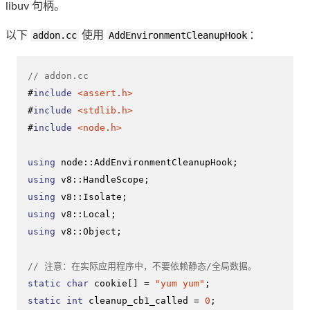
libuv 句柄。
以下
addon.cc
使用
AddEnvironmentCleanupHook
：
// addon.cc
#
include
<assert.h>
#
include
<stdlib.h>
#
include
<node.h>
using
using
using
using
using
 v8::Object;

// 注意：在实际应用程序中，不要依赖静态/全局数据。
static
char
 cookie[] = 
"yum yum"
static
int
 cleanup_cb1_called = 
0