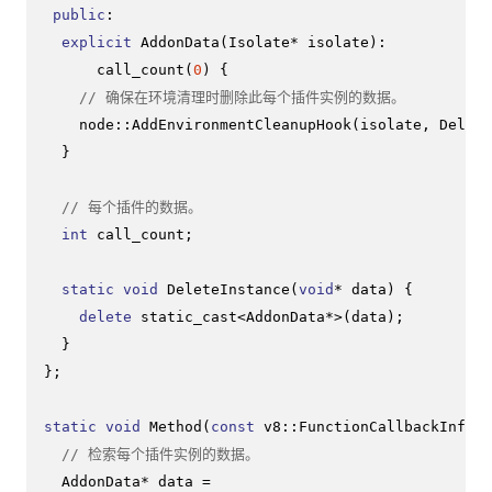
public
:

explicit
AddonData
(Isolate* isolate)
:

      call_count(
0
) {
// 确保在环境清理时删除此每个插件实例的数据。
    node::
AddEnvironmentCleanupHook
(isolate, Delete
  }

// 每个插件的数据。
int
 call_count;

static
void
DeleteInstance
(
void
* data)
{

delete
static_cast
<AddonData*>(data);

  }

};

static
void
Method
(
const
 v8::FunctionCallbackInfo<v
// 检索每个插件实例的数据。
  AddonData* data =
