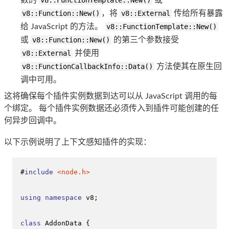
数的
v8::FunctionTemplate::New()
或
v8::Function::New()
，将
v8::External
传给所有暴露
给 JavaScript 的方法。
v8::FunctionTemplate::New()
或
v8::Function::New()
的第三个参数接受
v8::External
并使用
v8::FunctionCallbackInfo::Data()
方法使其在原生回
调中可用。
这将确保每个插件实例数据到达可以从 JavaScript 调用的每
个绑定。 每个插件实例数据还必须传入到插件可能创建的任
何异步回调中。
以下示例说明了上下文感知插件的实现：
#
include
<node.h>
using
namespace
 v8;

class
AddonData
 {
