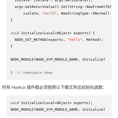
  Isolate* isolate = args.
GetIsolate
();

  args.
GetReturnValue
().
Set
(String::
NewFromUtf8
(

      isolate, 
"world"
, NewStringType::kNormal).
ToL
}

void
Initialize
(Local<Object> exports)
{

NODE_SET_METHOD
(exports, 
"hello"
, Method);

}

NODE_MODULE
(NODE_GYP_MODULE_NAME, Initialize)

}  
// namespace demo
所有 Node.js 插件都必须按照以下模式导出初始化函数：
void
Initialize
(Local<Object> exports)
NODE_MODULE
(NODE_GYP_MODULE_NAME, Initialize)