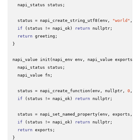
  napi_status status;

  status = 
napi_create_string_utf8
(env, 
"world"
, NA
if
 (status != napi_ok) 
return
nullptr
;

return
 greeting;

}

napi_value 
init
(napi_env env, napi_value exports)
{

  napi_status status;

  napi_value fn;

  status = 
napi_create_function
(env, 
nullptr
, 
0
, Me
if
 (status != napi_ok) 
return
nullptr
;

  status = 
napi_set_named_property
(env, exports, 
"h
if
 (status != napi_ok) 
return
nullptr
;

return
 exports;

}
