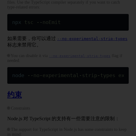
files. Use the TypeScript compiler separately if you want to catch
type-related errors:
npx
 tsc
 --noEmit
如果需要，你可以通过
--no-experimental-strip-types
标志来禁用它。
🌐 You can disable it via
flag if
--no-experimental-strip-types
needed.
node
 --no-experimental-strip-types
 examp
约束
🌐 Constraints
Node.js 对 TypeScript 的支持有一些需要注意的限制：
🌐 The support for TypeScript in Node.js has some constraints to keep
in mind: