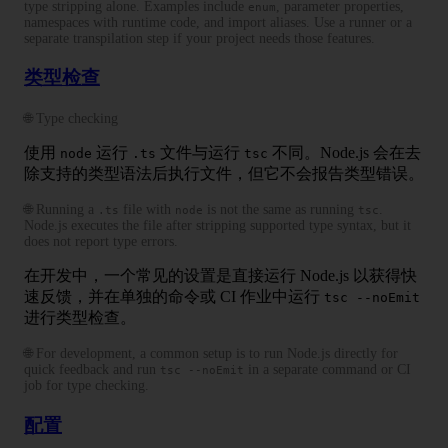
type stripping alone. Examples include
, parameter properties,
enum
namespaces with runtime code, and import aliases. Use a runner or a
separate transpilation step if your project needs those features.
类型检查
🌐 Type checking
使用
运行
文件与运行
不同。Node.js 会在去
node
.ts
tsc
除支持的类型语法后执行文件，但它不会报告类型错误。
🌐 Running a
file with
is not the same as running
.
.ts
node
tsc
Node.js executes the file after stripping supported type syntax, but it
does not report type errors.
在开发中，一个常见的设置是直接运行 Node.js 以获得快
速反馈，并在单独的命令或 CI 作业中运行
tsc --noEmit
进行类型检查。
🌐 For development, a common setup is to run Node.js directly for
quick feedback and run
in a separate command or CI
tsc --noEmit
job for type checking.
配置