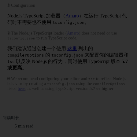
🌐 Configuration
Node.js TypeScript 加载器（
Amaro
）在运行 TypeScript 代
码时不需要也不使用
。
tsconfig.json
🌐 The Node.js TypeScript loader (
Amaro
) does not need or use
to run TypeScript code.
tsconfig.json
我们建议通过创建一个使用
这里
列出的
的
来配置你的编辑器和
compilerOptions
tsconfig.json
以反映 Node.js 的行为，同时使用 TypeScript 版本
5.7
tsc
或更高
。
🌐 We recommend configuring your editor and
to reflect Node.js
tsc
behavior by creating a
using the
tsconfig.json
compilerOptions
listed
here
, as well as using TypeScript version
5.7 or higher
.
阅读时长
5 min read