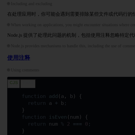
🌐 Including and excluding
在处理应用时，你可能会遇到需要排除某些文件或代码行的
🌐 When working on applications, you might encounter situations where cert
Node.js 提供了处理此问题的机制，包括使用注释忽略特定代
🌐 Node.js provides mechanisms to handle this, including the use of comment
使用注释
🌐 Using comments
CJS
TEXT
function
 add
(
a
,
 b
)
 {
  return
 a
 +
 b
;
}
function
 isEven
(
num
)
 {
  return
 num
 %
 2
 ===
 0
;
}