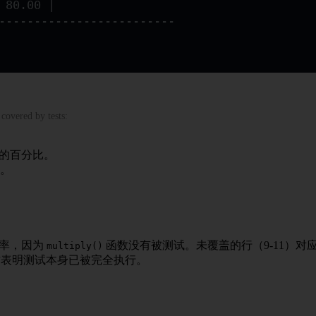
 80.00 |
--------------------------
covered by tests:
所占的百分比。
。
覆盖率，因为
函数没有被测试。未覆盖的行（9-11）对
multiply()
，这表明测试本身已被完全执行。