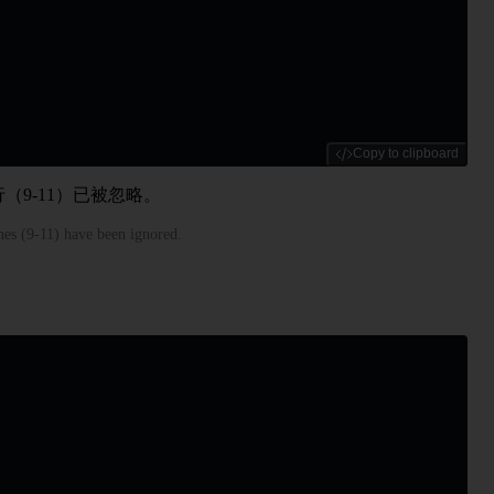
Copy to clipboard
（9-11）已被忽略。
nes (9-11) have been ignored.