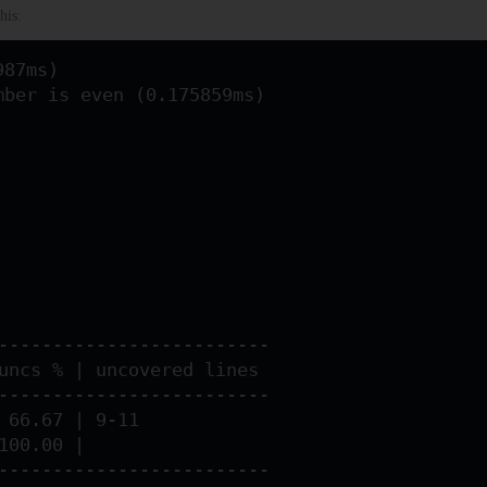
his:
987ms)
mber is even (0.175859ms)
--------------------------
funcs % | uncovered lines
--------------------------
 66.67 | 9-11
100.00 |
--------------------------