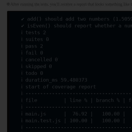
🌐 After running the tests, you'll receive a report that looks something like t
✔ add() should add two numbers (1.505
✔ isEven() should report whether a nu
ℹ tests 2
ℹ suites 0
ℹ pass 2
ℹ fail 0
ℹ cancelled 0
ℹ skipped 0
ℹ todo 0
ℹ duration_ms 59.480373
ℹ start of coverage report
ℹ -----------------------------------
ℹ file         | line % | branch % | 
ℹ -----------------------------------
ℹ main.js      |  76.92 |   100.00 |  
ℹ main.test.js | 100.00 |   100.00 |  
ℹ -----------------------------------