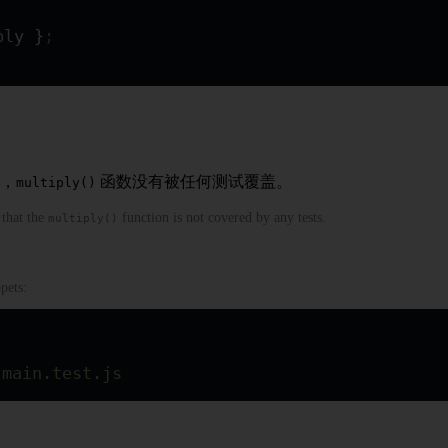
ply
 }
;
。
，
函数没有被任何测试覆盖。
multiply()
 that the
function is not covered by any tests.
multiply()
pets:
 main.test.js