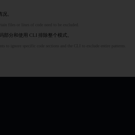
情况。
ain files or lines of code need to be excluded.
码部分和使用 CLI 排除整个模式。
s to ignore specific code sections and the CLI to exclude entire patterns.