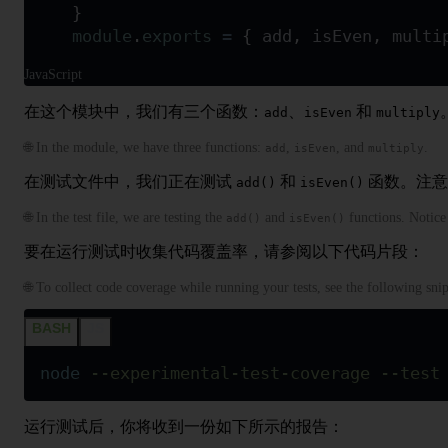
}
module
.
exports
 =
 {
 add
,
 isEven
,
 multi
JavaScript
在这个模块中，我们有三个函数：
、
和
add
isEven
multiply
🌐 In the module, we have three functions:
,
, and
.
add
isEven
multiply
在测试文件中，我们正在测试
和
函数。注意
add()
isEven()
🌐 In the test file, we are testing the
and
functions. Notice
add()
isEven()
要在运行测试时收集代码覆盖率，请参阅以下代码片段：
🌐 To collect code coverage while running your tests, see the following snip
BASH
JS
node
 --experimental-test-coverage
 --test
运行测试后，你将收到一份如下所示的报告：