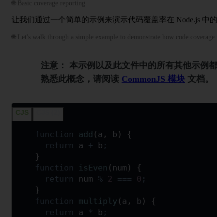
🌐 Basic coverage reporting
让我们通过一个简单的示例来演示代码覆盖率在 Node.js 中
🌐 Let's walk through a simple example to demonstrate how code coverage 
注意：
本示例以及此文件中的所有其他示例都是使
熟悉此概念，请阅读
CommonJS 模块
文档。
CJS
CJS (2)
function
 add
(
a
,
 b
)
 {
  return
 a
 +
 b
;
}
function
 isEven
(
num
)
 {
  return
 num
 %
 2
 ===
 0
;
}
function
 multiply
(
a
,
 b
)
 {
  return
 a
 *
 b
;