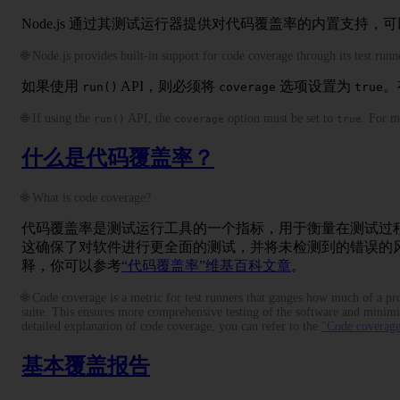
Node.js 通过其测试运行器提供对代码覆盖率的内置支持，
🌐 Node.js provides built-in support for code coverage through its test run
如果使用
API，则必须将
选项设置为
。
run()
coverage
true
🌐 If using the
API, the
option must be set to
. For m
run()
coverage
true
什么是代码覆盖率？
🌐 What is code coverage?
代码覆盖率是测试运行工具的一个指标，用于衡量在测试过
这确保了对软件进行更全面的测试，并将未检测到的错误的
释，你可以参考
“代码覆盖率”维基百科文章
。
🌐 Code coverage is a metric for test runners that gauges how much of a pro
suite. This ensures more comprehensive testing of the software and minimi
detailed explanation of code coverage, you can refer to the
"Code coverage
基本覆盖报告