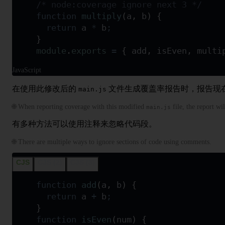
/* node:coverage ignore next 3 */
function
 multiply
(
a
,
 b
)
 {
  return
 a
 *
 b
;
}
module
.
exports
 =
 {
 add
,
 isEven
,
 multi
JavaScript
在使用此修改后的
文件生成覆盖率报告时，报告现在将
main.js
🌐 When reporting coverage with this modified
file, the report w
main.js
有多种方法可以使用注释来忽略代码段。
🌐 There are multiple ways to ignore sections of code using comments.
CJS
CJS (2)
CJS (3)
function
 add
(
a
,
 b
)
 {
  return
 a
 +
 b
;
}
function
 isEven
(
num
)
 {