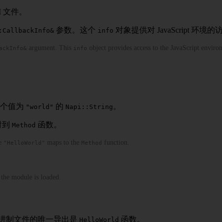
I 文件。
参数。这个
对象提供对 JavaScript 环境的
:CallbackInfo&
info
argument. This
object provides access to the JavaScript enviro
ackInfo&
info
一个值为
的
。
"world"
Napi::String
射到
函数。
Method
me
maps to the
function.
"HelloWorld"
Method
 the module is loaded.
进制文件的唯一导出是
函数。
HelloWorld