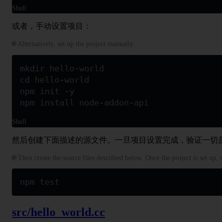
Shell
或者，手动设置项目：
🌐 Alternatively, set up the project manually:
mkdir
 hello-world
cd
 hello-world
npm
 init
 -y
npm
 install
 node-addon-api
Shell
然后创建下面描述的源文件。一旦项目设置完成，验证一切
🌐 Then create the source files described below. Once the project is set up,
npm
 test
src/hello_world.cc