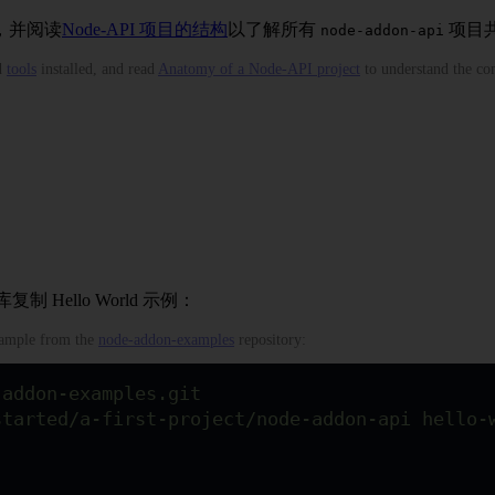
，并阅读
Node-API 项目的结构
以了解所有
项目
node-addon-api
d
tools
installed, and read
Anatomy of a Node-API project
to understand the co
复制 Hello World 示例：
example from the
node-addon-examples
repository:
-addon-examples.git
started/a-first-project/node-addon-api
 hello-