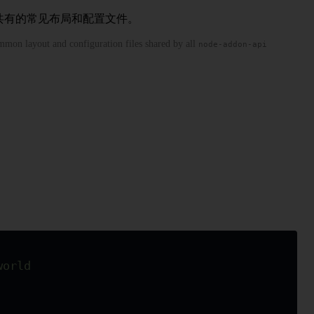
共有的常见布局和配置文件。
mmon layout and configuration files shared by all
node-addon-api
world