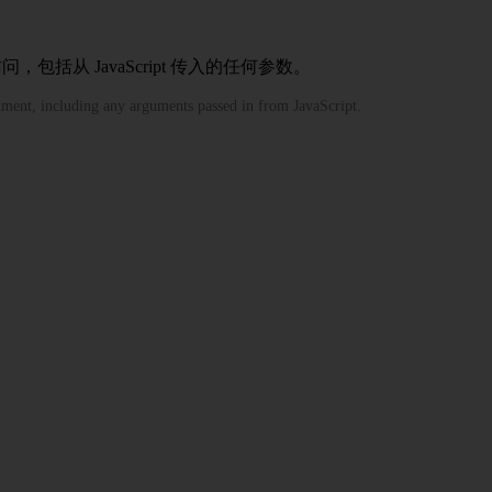
访问，包括从 JavaScript 传入的任何参数。
nment, including any arguments passed in from JavaScript.