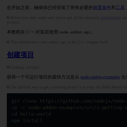
在开始之前，确保你已经安装了所有必要的
前置条件
和
工具
🌐 Before you start, make sure you've got all the necessary
prerequisites
an
projects.
本教程在 C++ 封装层使用
。
node-addon-api
🌐 This tutorial uses
at the C++ wrapper level.
node-addon-api
创建项目
🌐 Creating a project
获得一个可运行项目的最快方法是从
node-addon-examples
仓库
🌐 The quickest way to get a working project is to copy the Hello World 
git
 clone
 https://github.com/nodejs/node
cp
 -r
 node-addon-examples/src/1-getting-
cd
 hello-world
npm
 install