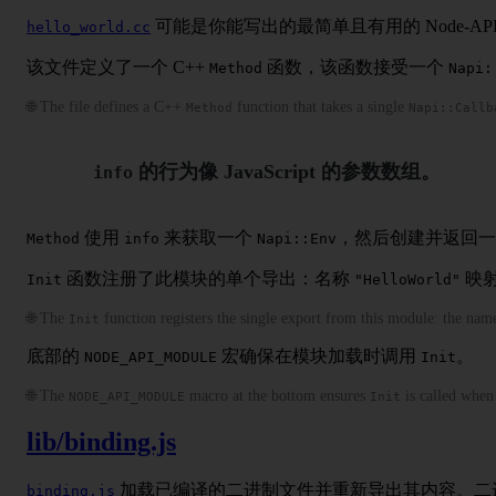
可能是你能写出的最简单且有用的 Node-AP
hello_world.cc
该文件定义了一个 C++
函数，该函数接受一个
Method
Napi:
🌐 The file defines a C++
function that takes a single
Method
Napi::Callb
的行为像 JavaScript 的参数数组。
info
使用
来获取一个
，然后创建并返回
Method
info
Napi::Env
函数注册了此模块的单个导出：名称
映
Init
"HelloWorld"
🌐 The
function registers the single export from this module: the na
Init
底部的
宏确保在模块加载时调用
。
NODE_API_MODULE
Init
🌐 The
macro at the bottom ensures
is called when
NODE_API_MODULE
Init
lib/binding.js
加载已编译的二进制文件并重新导出其内容。二
binding.js