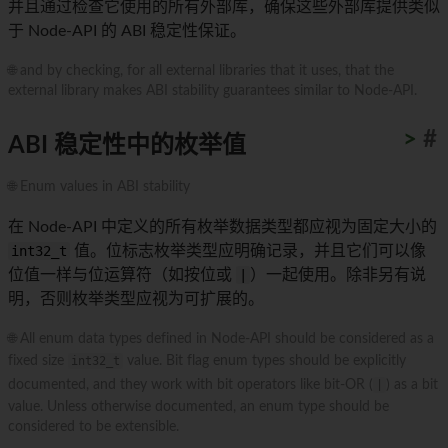
并且通过检查它使用的所有外部库，确保这些外部库提供类似
于 Node-API 的 ABI 稳定性保证。
🌐 and by checking, for all external libraries that it uses, that the
external library makes ABI stability guarantees similar to Node-API.
>
#
ABI 稳定性中的枚举值
🌐 Enum values in ABI stability
在 Node-API 中定义的所有枚举数据类型都应视为固定大小的
int32_t
值。位标志枚举类型应明确记录，并且它们可以像
位值一样与位运算符（如按位或
|
）一起使用。除非另有说
明，否则枚举类型应视为可扩展的。
🌐 All enum data types defined in Node-API should be considered as a
fixed size
int32_t
value. Bit flag enum types should be explicitly
documented, and they work with bit operators like bit-OR (
|
) as a bit
value. Unless otherwise documented, an enum type should be
considered to be extensible.