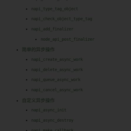
napi_type_tag_object
napi_check_object_type_tag
napi_add_finalizer
node_api_post_finalizer
简单的异步操作
napi_create_async_work
napi_delete_async_work
napi_queue_async_work
napi_cancel_async_work
自定义异步操作
napi_async_init
napi_async_destroy
napi_make_callback