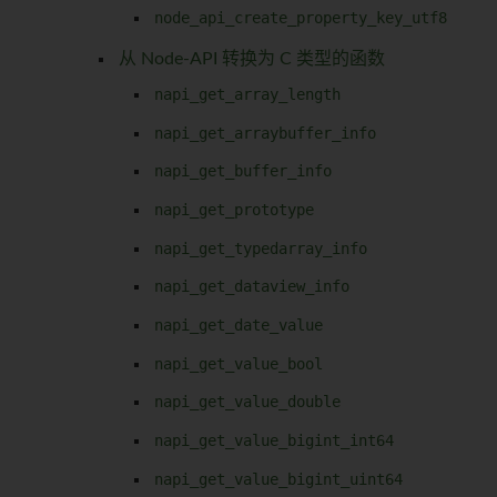
node_api_create_property_key_utf8
从 Node-API 转换为 C 类型的函数
napi_get_array_length
napi_get_arraybuffer_info
napi_get_buffer_info
napi_get_prototype
napi_get_typedarray_info
napi_get_dataview_info
napi_get_date_value
napi_get_value_bool
napi_get_value_double
napi_get_value_bigint_int64
napi_get_value_bigint_uint64