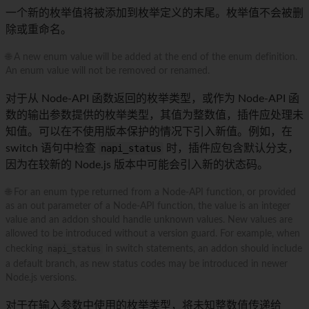
一个新的枚举值将被添加到枚举定义的末尾。枚举值不会被删
除或重命名。
🌐 A new enum value will be added at the end of the enum definition.
An enum value will not be removed or renamed.
对于从 Node-API 函数返回的枚举类型，或作为 Node-API 函
数的输出参数提供的枚举类型，其值为整数值，插件应处理未
知值。可以在不使用版本保护的情况下引入新值。例如，在
switch 语句中检查
napi_status
时，插件应包含默认分支，
因为在较新的 Node.js 版本中可能会引入新的状态码。
🌐 For an enum type returned from a Node-API function, or provided
as an out parameter of a Node-API function, the value is an integer
value and an addon should handle unknown values. New values are
allowed to be introduced without a version guard. For example, when
checking
napi_status
in switch statements, an addon should include
a default branch, as new status codes may be introduced in newer
Node.js versions.
对于在输入参数中使用的枚举类型，将未知整数值传递给