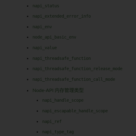
napi_status
napi_extended_error_info
napi_env
node_api_basic_env
napi_value
napi_threadsafe_function
napi_threadsafe_function_release_mode
napi_threadsafe_function_call_mode
Node-API 内存管理类型
napi_handle_scope
napi_escapable_handle_scope
napi_ref
napi_type_tag