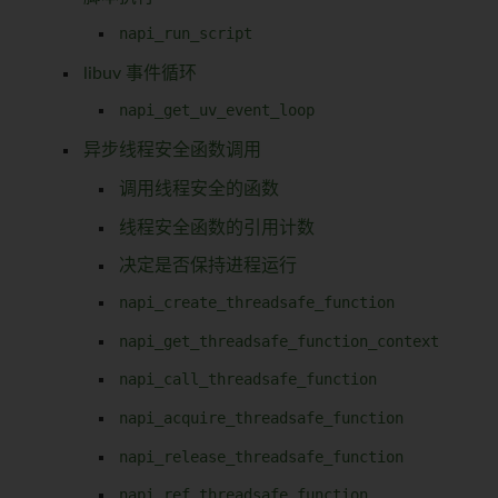
napi_run_script
libuv 事件循环
napi_get_uv_event_loop
异步线程安全函数调用
调用线程安全的函数
线程安全函数的引用计数
决定是否保持进程运行
napi_create_threadsafe_function
napi_get_threadsafe_function_context
napi_call_threadsafe_function
napi_acquire_threadsafe_function
napi_release_threadsafe_function
napi_ref_threadsafe_function