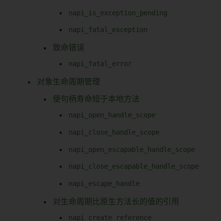
napi_is_exception_pending
napi_fatal_exception
致命错误
napi_fatal_error
对象生命周期管理
使句柄寿命短于本地方法
napi_open_handle_scope
napi_close_handle_scope
napi_open_escapable_handle_scope
napi_close_escapable_handle_scope
napi_escape_handle
对生命周期比原生方法长的值的引用
napi_create_reference