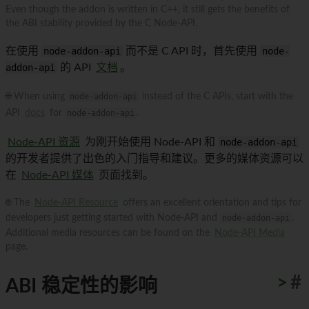
Even though the addon is written in C++, it still gets the benefits of
the ABI stability provided by the C Node-API.
在使用
node-addon-api
而不是 C API 时，首先使用
node-
addon-api
的 API
文档
。
🌐 When using
node-addon-api
instead of the C APIs, start with the
API
docs
for
node-addon-api
.
Node-API 资源
为刚开始使用 Node-API 和
node-addon-api
的开发者提供了出色的入门指导和建议。更多的媒体资源可以
在
Node-API 媒体
页面找到。
🌐 The
Node-API Resource
offers an excellent orientation and tips for
developers just getting started with Node-API and
node-addon-api
.
Additional media resources can be found on the
Node-API Media
page.
>
#
ABI 稳定性的影响