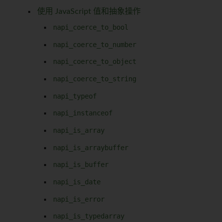
使用 JavaScript 值和抽象操作
napi_coerce_to_bool
napi_coerce_to_number
napi_coerce_to_object
napi_coerce_to_string
napi_typeof
napi_instanceof
napi_is_array
napi_is_arraybuffer
napi_is_buffer
napi_is_date
napi_is_error
napi_is_typedarray