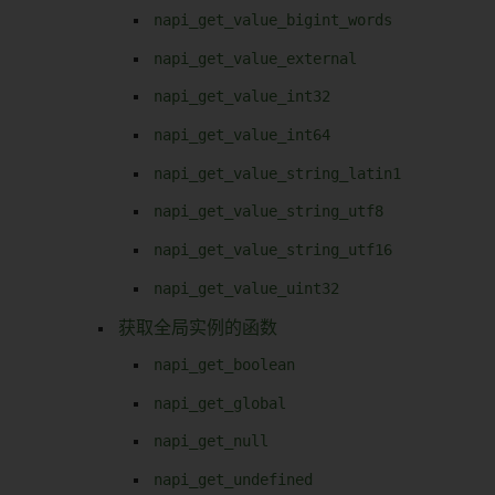
napi_get_value_bigint_words
napi_get_value_external
napi_get_value_int32
napi_get_value_int64
napi_get_value_string_latin1
napi_get_value_string_utf8
napi_get_value_string_utf16
napi_get_value_uint32
获取全局实例的函数
napi_get_boolean
napi_get_global
napi_get_null
napi_get_undefined