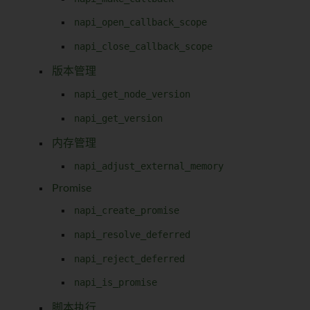
napi_open_callback_scope
napi_close_callback_scope
版本管理
napi_get_node_version
napi_get_version
内存管理
napi_adjust_external_memory
Promise
napi_create_promise
napi_resolve_deferred
napi_reject_deferred
napi_is_promise
脚本执行