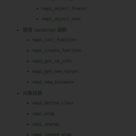
napi_object_freeze
napi_object_seal
使用 JavaScript 函数
napi_call_function
napi_create_function
napi_get_cb_info
napi_get_new_target
napi_new_instance
对象封装
napi_define_class
napi_wrap
napi_unwrap
napi_remove_wrap