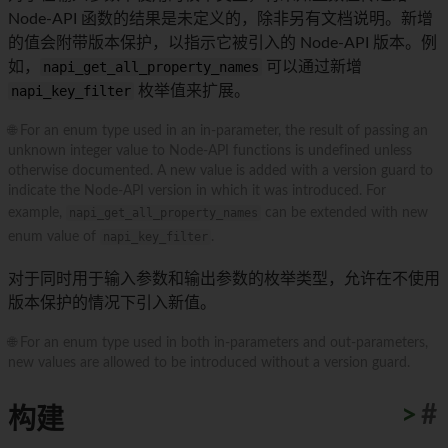
Node-API 函数的结果是未定义的，除非另有文档说明。新增
的值会附带版本保护，以指示它被引入的 Node-API 版本。例
如，
napi_get_all_property_names
可以通过新增
napi_key_filter
枚举值来扩展。
🌐 For an enum type used in an in-parameter, the result of passing an
unknown integer value to Node-API functions is undefined unless
otherwise documented. A new value is added with a version guard to
indicate the Node-API version in which it was introduced. For
example,
napi_get_all_property_names
can be extended with new
enum value of
napi_key_filter
.
对于同时用于输入参数和输出参数的枚举类型，允许在不使用
版本保护的情况下引入新值。
🌐 For an enum type used in both in-parameters and out-parameters,
new values are allowed to be introduced without a version guard.
>
#
构建