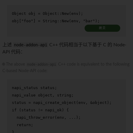
Object obj = Object::
New
(env);

obj[
"foo"
] = String::
New
(env, 
"bar"
);
拷贝
上述
node-addon-api
C++ 代码相当于以下基于 C 的 Node-
API 代码：
🌐 The above
node-addon-api
C++ code is equivalent to the following
C-based Node-API code:
napi_status status;

napi_value object, string;

status = 
napi_create_object
if
 (status != napi_ok) {

napi_throw_error
(env, ...);

return
;

}
