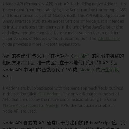
🌐 Node-API (formerly N-API) is an API for building native Addons. It is
independent from the underlying JavaScript runtime (for example, V8)
and is maintained as part of Node.js itself. This API will be Application
Binary Interface (ABI) stable across versions of Node.js. It is intended
to insulate addons from changes in the underlying JavaScript engine
and allow modules compiled for one major version to run on later
major versions of Node.js without recompilation. The
ABI Stability
guide provides a more in-depth explanation.
插件的构建/打包采用了在标题为
C++ 插件
的部分中概述的
相同方法/工具。唯一的区别在于本地代码使用的 API 集。
Node-API 中可用的函数取代了 V8 或
Node.js 的原生抽象
API。
🌐 Addons are built/packaged with the same approach/tools outlined
in the section titled
C++ Addons
. The only difference is the set of
APIs that are used by the native code. Instead of using the V8 or
Native Abstractions for Node.js
APIs, the functions available in
Node-API are used.
Node-API 暴露的 API 通常用于创建和操作 JavaScript 值。其