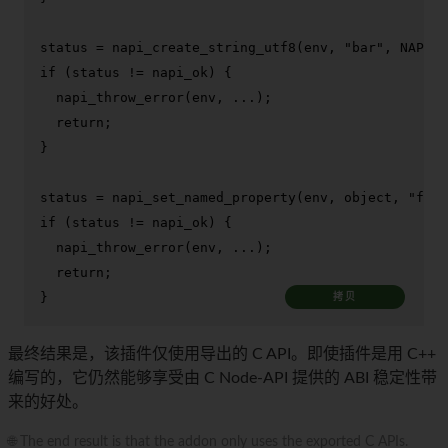
status = 
napi_create_string_utf8
(env, 
"bar"
if
 (status != napi_ok) {

napi_throw_error
(env, ...);

return
;

}

status = 
napi_set_named_property
(env, object, 
"foo"
if
 (status != napi_ok) {

napi_throw_error
(env, ...);

return
;

}
拷贝
最终结果是，该插件仅使用导出的 C API。即使插件是用 C++
编写的，它仍然能够享受由 C Node-API 提供的 ABI 稳定性带
来的好处。
🌐 The end result is that the addon only uses the exported C APIs.