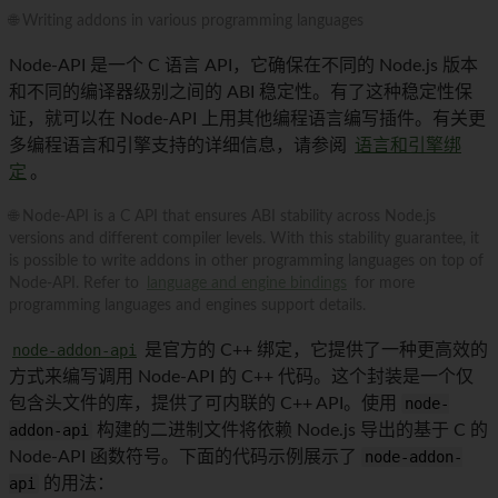
🌐 Writing addons in various programming languages
Node-API 是一个 C 语言 API，它确保在不同的 Node.js 版本
和不同的编译器级别之间的 ABI 稳定性。有了这种稳定性保
证，就可以在 Node-API 上用其他编程语言编写插件。有关更
多编程语言和引擎支持的详细信息，请参阅
语言和引擎绑
定
。
🌐 Node-API is a C API that ensures ABI stability across Node.js
versions and different compiler levels. With this stability guarantee, it
is possible to write addons in other programming languages on top of
Node-API. Refer to
language and engine bindings
for more
programming languages and engines support details.
node-addon-api
是官方的 C++ 绑定，它提供了一种更高效的
方式来编写调用 Node-API 的 C++ 代码。这个封装是一个仅
包含头文件的库，提供了可内联的 C++ API。使用
node-
addon-api
构建的二进制文件将依赖 Node.js 导出的基于 C 的
Node-API 函数符号。下面的代码示例展示了
node-addon-
api
的用法：