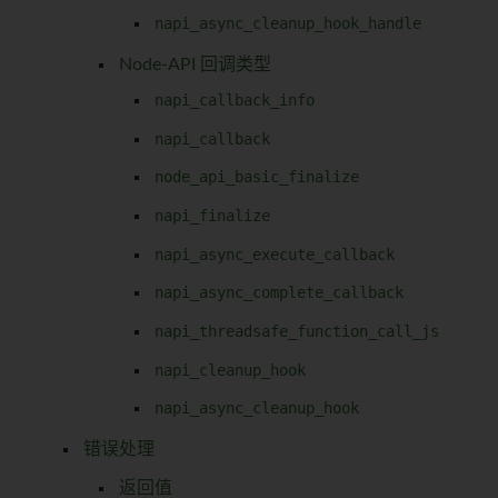
napi_async_cleanup_hook_handle
Node-API 回调类型
napi_callback_info
napi_callback
node_api_basic_finalize
napi_finalize
napi_async_execute_callback
napi_async_complete_callback
napi_threadsafe_function_call_js
napi_cleanup_hook
napi_async_cleanup_hook
错误处理
返回值