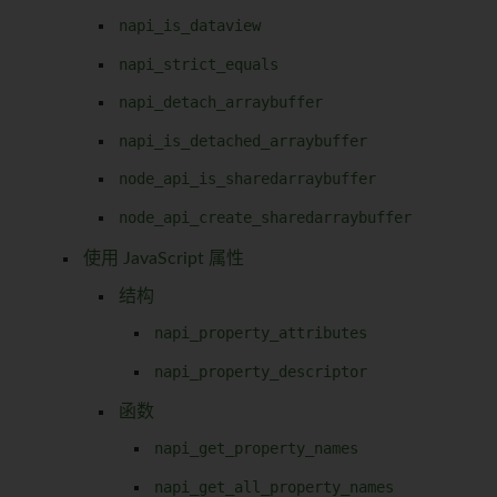
napi_is_dataview
napi_strict_equals
napi_detach_arraybuffer
napi_is_detached_arraybuffer
node_api_is_sharedarraybuffer
node_api_create_sharedarraybuffer
使用 JavaScript 属性
结构
napi_property_attributes
napi_property_descriptor
函数
napi_get_property_names
napi_get_all_property_names