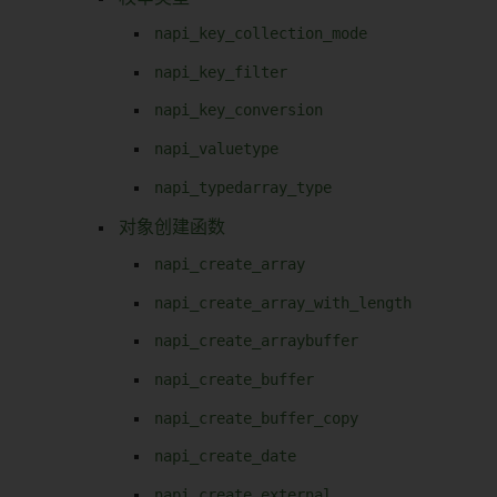
napi_key_collection_mode
napi_key_filter
napi_key_conversion
napi_valuetype
napi_typedarray_type
对象创建函数
napi_create_array
napi_create_array_with_length
napi_create_arraybuffer
napi_create_buffer
napi_create_buffer_copy
napi_create_date
napi_create_external