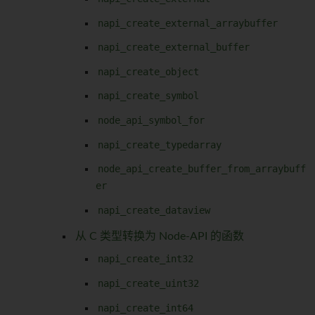
napi_create_external_arraybuffer
napi_create_external_buffer
napi_create_object
napi_create_symbol
node_api_symbol_for
napi_create_typedarray
node_api_create_buffer_from_arraybuff
er
napi_create_dataview
从 C 类型转换为 Node-API 的函数
napi_create_int32
napi_create_uint32
napi_create_int64