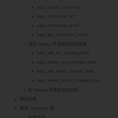
napi_delete_reference
napi_reference_ref
napi_reference_unref
napi_get_reference_value
当前 Node.js 环境退出时的清理
napi_add_env_cleanup_hook
napi_remove_env_cleanup_hook
napi_add_async_cleanup_hook
napi_remove_async_cleanup_hook
在 Node.js 环境退出时完成
模块注册
使用 JavaScript 值
枚举类型