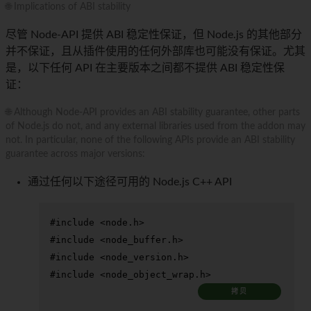
🌐 Implications of ABI stability
尽管 Node-API 提供 ABI 稳定性保证，但 Node.js 的其他部分
并不保证，且从插件使用的任何外部库也可能没有保证。尤其
是，以下任何 API 在主要版本之间都不提供 ABI 稳定性保
证：
🌐 Although Node-API provides an ABI stability guarantee, other parts
of Node.js do not, and any external libraries used from the addon may
not. In particular, none of the following APIs provide an ABI stability
guarantee across major versions:
通过任何以下途径可用的 Node.js C++ API
#
include
<node.h>
#
include
<node_buffer.h>
#
include
<node_version.h>
#
include
<node_object_wrap.h>
拷贝