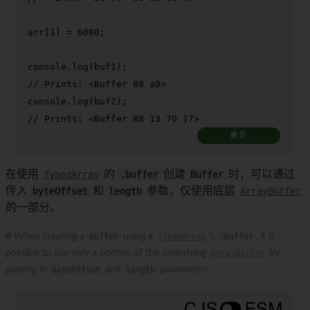
arr[
1
] = 
6000
;

console
.
log
// Prints: <Buffer 88 a0>
console
.
log
// Prints: <Buffer 88 13 70 17>
拷贝
在使用
TypedArray
的
.buffer
创建
Buffer
时，可以通过
传入
byteOffset
和
length
参数，仅使用底层
ArrayBuffer
的一部分。
🌐 When creating a
Buffer
using a
TypedArray
's
.buffer
, it is
possible to use only a portion of the underlying
ArrayBuffer
by
passing in
byteOffset
and
length
parameters.