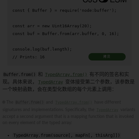
const
 { 
Buffer
 } = 
require
(
'node:buffer'
);

const
 arr = 
new
Uint16Array
(
20
const
 buf = 
Buffer
.
from
(arr.
buffer
, 
0
, 
16
);

console
.
log
(buf.
length
// Prints: 16
拷贝
Buffer.from()
和
TypedArray.from()
有不同的签名和实
现。具体来说，
TypedArray
变体接受第二个参数，该参数是
一个映射函数，会在类型化数组的每个元素上调用：
🌐 The
Buffer.from()
and
TypedArray.from()
have different
signatures and implementations. Specifically, the
TypedArray
variants
accept a second argument that is a mapping function that is invoked
on every element of the typed array:
TypedArray.from(source[, mapFn[, thisArg]])