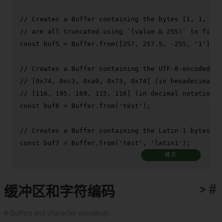
// Creates a Buffer containing the bytes [1, 1, 1, 
// are all truncated using `(value & 255)` to fit i
const
 buf5 = 
Buffer
.
from
([
257
, 
257.5
, -
255
, 
'1'
]);

// Creates a Buffer containing the UTF-8-encoded by
// [0x74, 0xc3, 0xa9, 0x73, 0x74] (in hexadecimal n
// [116, 195, 169, 115, 116] (in decimal notation)
const
 buf6 = 
Buffer
.
from
(
'tést'
);

// Creates a Buffer containing the Latin-1 bytes [0
const
 buf7 = 
Buffer
.
from
(
'tést'
, 
'latin1'
);
拷贝
>
#
缓冲区和字符编码
🌐 Buffers and character encodings