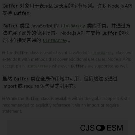
Buffer
对象用于表示固定长度的字节序列。许多 Node.js API
支持
Buffer
。
Buffer
类是 JavaScript 的
Uint8Array
类的子类，并通过方
法扩展了额外的使用场景。Node.js API 在支持
Buffer
的地
方同样接受普通的
Uint8Array
。
🌐 The
Buffer
class is a subclass of JavaScript's
Uint8Array
class and
extends it with methods that cover additional use cases. Node.js APIs
accept plain
Uint8Array
s wherever
Buffer
s are supported as well.
虽然
Buffer
类在全局作用域中可用，但仍然建议通过
import 或 require 语句显式引用它。
🌐 While the
Buffer
class is available within the global scope, it is still
recommended to explicitly reference it via an import or require
statement.