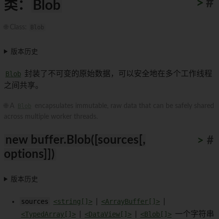
>
#
类：
Blob
🌐 Class:
Blob
版本历史
Blob
封装了不可变的原始数据，可以安全地在多个工作线程
之间共享。
🌐 A
Blob
encapsulates immutable, raw data that can be safely shared
across multiple worker threads.
new buffer.Blob([sources[,
>
#
options]])
版本历史
sources
<string[]>
|
<ArrayBuffer[]>
|
<TypedArray[]>
|
<DataView[]>
|
<Blob[]>
一个字符串