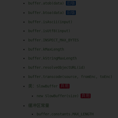
buffer.atob(data)
buffer.btoa(data)
buffer.isAscii(input)
buffer.isUtf8(input)
buffer.INSPECT_MAX_BYTES
buffer.kMaxLength
buffer.kStringMaxLength
buffer.resolveObjectURL(id)
buffer.transcode(source, fromEnc, toEnc)
类：
SlowBuffer
new SlowBuffer(size)
缓冲区常量
buffer.constants.MAX_LENGTH