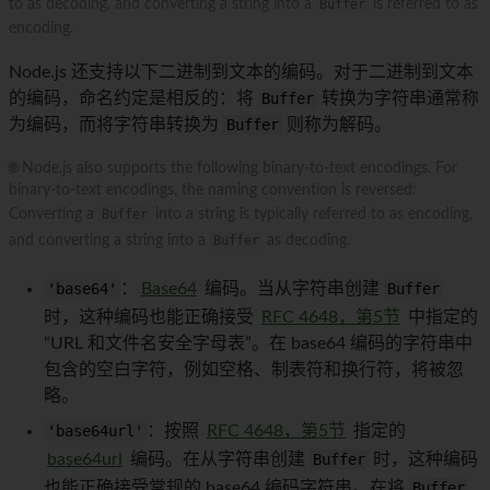
to as decoding, and converting a string into a
Buffer
is referred to as
encoding.
Node.js 还支持以下二进制到文本的编码。对于二进制到文本
的编码，命名约定是相反的：将
Buffer
转换为字符串通常称
为编码，而将字符串转换为
Buffer
则称为解码。
🌐 Node.js also supports the following binary-to-text encodings. For
binary-to-text encodings, the naming convention is reversed:
Converting a
Buffer
into a string is typically referred to as encoding,
and converting a string into a
Buffer
as decoding.
'base64'
：
Base64
编码。当从字符串创建
Buffer
时，这种编码也能正确接受
RFC 4648，第5节
中指定的
“URL 和文件名安全字母表”。在 base64 编码的字符串中
包含的空白字符，例如空格、制表符和换行符，将被忽
略。
'base64url'
：按照
RFC 4648，第5节
指定的
base64url
编码。在从字符串创建
Buffer
时，这种编码
也能正确接受常规的 base64 编码字符串。在将
Buffer