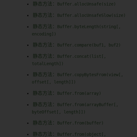
静态方法：
Buffer.allocUnsafe(size)
静态方法：
Buffer.allocUnsafeSlow(size)
静态方法：
Buffer.byteLength(string[,
encoding])
静态方法：
Buffer.compare(buf1, buf2)
静态方法：
Buffer.concat(list[,
totalLength])
静态方法：
Buffer.copyBytesFrom(view[,
offset[, length]])
静态方法：
Buffer.from(array)
静态方法：
Buffer.from(arrayBuffer[,
byteOffset[, length]])
静态方法：
Buffer.from(buffer)
静态方法：
Buffer.from(object[,