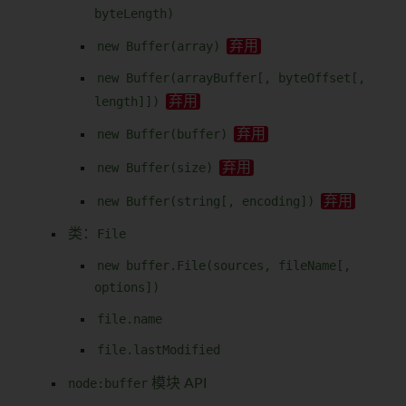
byteLength)
new Buffer(array)
new Buffer(arrayBuffer[, byteOffset[,
length]])
new Buffer(buffer)
new Buffer(size)
new Buffer(string[, encoding])
类：
File
new buffer.File(sources, fileName[,
options])
file.name
file.lastModified
node:buffer
模块 API