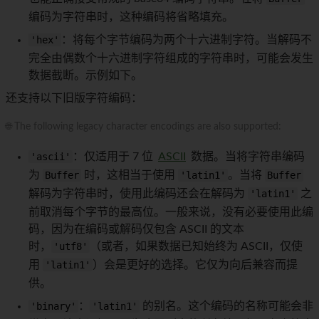
编码为字符串时，这种编码将省略填充。
'hex'
：将每个字节编码为两个十六进制字符。当解码不
完全由偶数个十六进制字符组成的字符串时，可能会发生
数据截断。示例如下。
还支持以下旧版字符编码：
🌐 The following legacy character encodings are also supported:
'ascii'
：仅适用于 7 位
ASCII
数据。当将字符串编码
为
Buffer
时，这相当于使用
'latin1'
。当将
Buffer
解码为字符串时，使用此编码还会在解码为
'latin1'
之
前取消每个字节的最高位。一般来说，没有必要使用此编
码，因为在编码或解码仅包含 ASCII 的文本
时，
'utf8'
（或者，如果数据已知始终为 ASCII，仅使
用
'latin1'
）会是更好的选择。它仅为向后兼容而提
供。
'binary'
：
'latin1'
的别名。这个编码的名称可能会非