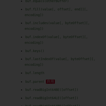
buf.equals(otherBuffer)
buf.fill(value[, offset[, end]][,
encoding])
buf.includes(value[, byteOffset][,
encoding])
buf.indexOf(value[, byteOffset][,
encoding])
buf.keys()
buf.lastIndexOf(value[, byteOffset][,
encoding])
buf.length
buf.parent
buf.readBigInt64BE([offset])
buf.readBigInt64LE([offset])