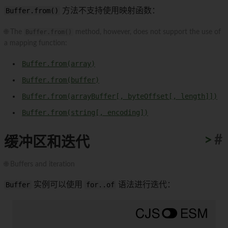
Buffer.from()
方法不支持使用映射函数：
🌐 The
Buffer.from()
method, however, does not support the use of
a mapping function:
Buffer.from(array)
Buffer.from(buffer)
Buffer.from(arrayBuffer[, byteOffset[, length]])
Buffer.from(string[, encoding])
>
#
缓冲区和迭代
🌐 Buffers and iteration
Buffer
实例可以使用
for..of
语法进行迭代：