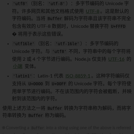
'utf8'
（别名：
'utf-8'
）：多字节编码的 Unicode 字
符。许多网页和其他文档格式使用
UTF-8
。这是默认的
字符编码。当将
Buffer
解码为字符串且该字符串不完全
包含有效的 UTF-8 数据时，Unicode 替换字符
U+FFFD
� 将用于表示这些错误。
'utf16le'
（别名：
'utf-16le'
）：多字节编码的
Unicode 字符。与
'utf8'
不同，字符串中的每个字符将
使用 2 或 4 个字节进行编码。Node.js 仅支持
UTF-16
的
小端
变体。
'latin1'
：Latin-1 代表
ISO-8859-1
。这种字符编码仅
支持从
U+0000
到
U+00FF
的 Unicode 字符。每个字符使
用单字节进行编码。不在该范围内的字符会被截断，并映
射到该范围内的字符。
使用上述方法之一将
Buffer
转换为字符串称为解码，而将字
符串转换为
Buffer
称为编码。
🌐 Converting a
Buffer
into a string using one of the above is referred