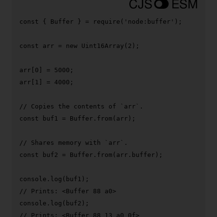
const
 { 
Buffer
 } = 
require
(
'node:buffer'
);

const
 arr = 
new
Uint16Array
(
2
);

arr[
0
] = 
5000
;

arr[
1
] = 
4000
;

// Copies the contents of `arr`.
const
 buf1 = 
Buffer
.
from
(arr);

// Shares memory with `arr`.
const
 buf2 = 
Buffer
.
from
(arr.
buffer
);

console
.
log
// Prints: <Buffer 88 a0>
console
.
log
// Prints: <Buffer 88 13 a0 0f>