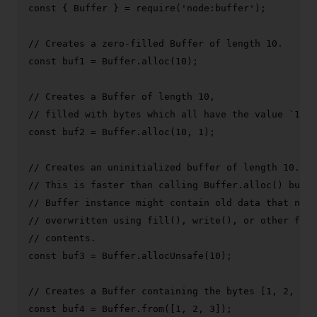
const
 { 
Buffer
 } = 
require
(
'node:buffer'
);

// Creates a zero-filled Buffer of length 10.
const
 buf1 = 
Buffer
.
alloc
(
10
);

// Creates a Buffer of length 10,
// filled with bytes which all have the value `1`.
const
 buf2 = 
Buffer
.
alloc
(
10
, 
1
);

// Creates an uninitialized buffer of length 10.
// This is faster than calling Buffer.alloc() but t
// Buffer instance might contain old data that need
// overwritten using fill(), write(), or other func
// contents.
const
 buf3 = 
Buffer
.
allocUnsafe
(
10
);

// Creates a Buffer containing the bytes [1, 2, 3].
const
 buf4 = 
Buffer
.
from
([
1
, 
2
, 
3
]);
