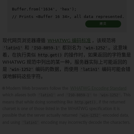
Buffer
.
from
(
'1634'
, 
'hex'
// Prints <Buffer 16 34>, all data represented.
拷贝
现代网页浏览器遵循
WHATWG 编码标准
，该规范将
'latin1'
和
'ISO-8859-1'
都别名为
'win-1252'
。这意味
着，在执行类似
http.get()
的操作时，如果返回的字符集是
WHATWG 规范中列出的某一种，服务器实际上可能返回的
是
'win-1252'
编码的数据，而使用
'latin1'
编码可能会错
误地解码这些字符。
🌐 Modern Web browsers follow the
WHATWG Encoding Standard
which aliases both
'latin1'
and
'ISO-8859-1'
to
'win-1252'
. This
means that while doing something like
http.get()
, if the returned
charset is one of those listed in the WHATWG specification it is
possible that the server actually returned
'win-1252'
-encoded data,
and using
'latin1'
encoding may incorrectly decode the characters.