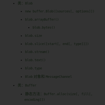
类：
Blob
new buffer.Blob([sources[, options]])
blob.arrayBuffer()
blob.bytes()
blob.size
blob.slice([start[, end[, type]]])
blob.stream()
blob.text()
blob.type
Blob
对象和
MessageChannel
类：
Buffer
静态方法：
Buffer.alloc(size[, fill[,
encoding]])