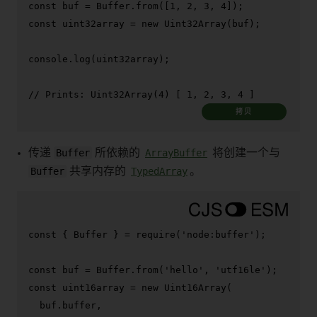
const
 buf = 
Buffer
.
from
([
1
, 
2
, 
3
, 
4
const
 uint32array = 
new
Uint32Array
(buf);

console
.
log
(uint32array);

// Prints: Uint32Array(4) [ 1, 2, 3, 4 ]
拷贝
传递
Buffer
所依赖的
ArrayBuffer
将创建一个与
Buffer
共享内存的
TypedArray
。
const
 { 
Buffer
 } = 
require
(
'node:buffer'
);

const
 buf = 
Buffer
.
from
(
'hello'
, 
'utf16le'
const
 uint16array = 
new
Uint16Array
(

  buf.
buffer
,
