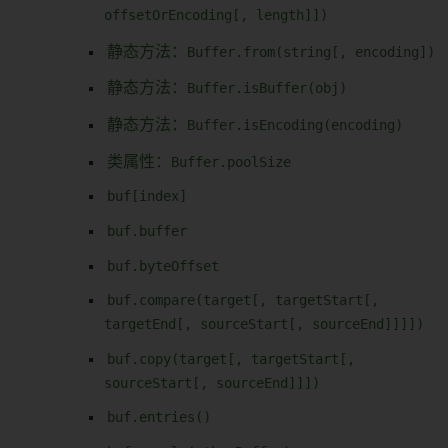
offsetOrEncoding[, length]])
静态方法：
Buffer.from(string[, encoding])
静态方法：
Buffer.isBuffer(obj)
静态方法：
Buffer.isEncoding(encoding)
类属性：
Buffer.poolSize
buf[index]
buf.buffer
buf.byteOffset
buf.compare(target[, targetStart[,
targetEnd[, sourceStart[, sourceEnd]]]])
buf.copy(target[, targetStart[,
sourceStart[, sourceEnd]]])
buf.entries()