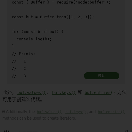
const
 { 
Buffer
 } = 
require
(
'node:buffer'
);

const
 buf = 
Buffer
.
from
([
1
, 
2
, 
3
]);

for
 (
const
 b 
of
 buf) {

console
.
log
(b);

// Prints:
//   1
//   2
//   3
拷贝
此外，
buf.values()
、
buf.keys()
和
buf.entries()
方法
可用于创建迭代器。
🌐 Additionally, the
buf.values()
,
buf.keys()
, and
buf.entries()
methods can be used to create iterators.