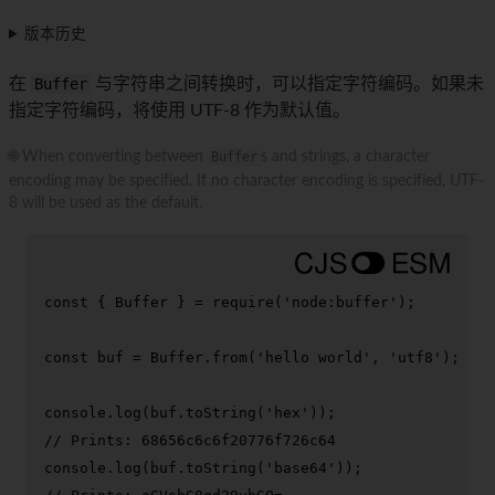
版本历史
在
Buffer
与字符串之间转换时，可以指定字符编码。如果未
指定字符编码，将使用 UTF-8 作为默认值。
🌐 When converting between
Buffer
s and strings, a character
encoding may be specified. If no character encoding is specified, UTF-
8 will be used as the default.
const
 { 
Buffer
 } = 
require
(
'node:buffer'
);

const
 buf = 
Buffer
.
from
(
'hello world'
, 
'utf8'
);

console
.
log
(buf.
toString
(
'hex'
// Prints: 68656c6c6f20776f726c64
console
.
log
(buf.
toString
(
'base64'