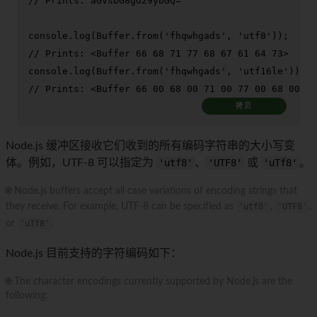
// Prints: aGVsbG8gd29ybGQ=
console
.
log
(
Buffer
.
from
(
'fhqwhgads'
, 
'utf8'
// Prints: <Buffer 66 68 71 77 68 67 61 64 73>
console
.
log
(
Buffer
.
from
(
'fhqwhgads'
, 
'utf16le'
// Prints: <Buffer 66 00 68 00 71 00 77 00 68 00 67
拷贝
Node.js 缓冲区接收它们收到的所有编码字符串的大小写变
体。例如，UTF-8 可以指定为
'utf8'
、
'UTF8'
或
'uTf8'
。
🌐 Node.js buffers accept all case variations of encoding strings that
they receive. For example, UTF-8 can be specified as
'utf8'
,
'UTF8'
,
or
'uTf8'
.
Node.js 目前支持的字符编码如下：
🌐 The character encodings currently supported by Node.js are the
following: