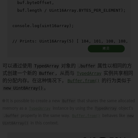
  buf.
byteOffset
,

  buf.
length
 / 
Uint16Array
.
BYTES_PER_ELEMENT
);

console
.
log
(uint16array);

// Prints: Uint16Array(5) [ 104, 101, 108, 108, 111
拷贝
可以通过使用
TypedArray
对象的
.buffer
属性以相同的方
式创建一个新的
Buffer
，从而与
TypedArray
实例共享相同
的分配内存。在这种情况下，
Buffer.from()
的行为类似于
new Uint8Array()
。
🌐 It is possible to create a new
Buffer
that shares the same allocated
memory as a
TypedArray
instance by using the
TypedArray
object's
.buffer
property in the same way.
Buffer.from()
behaves like
new
Uint8Array()
in this context.