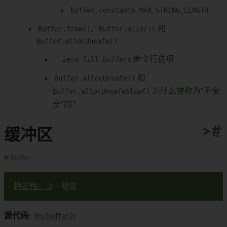
buffer.constants.MAX_STRING_LENGTH
Buffer.from()
、
Buffer.alloc()
和
Buffer.allocUnsafe()
--zero-fill-buffers
命令行选项
Buffer.allocUnsafe()
和
Buffer.allocUnsafeSlow()
为什么被称为“不安
全”的？
>
#
缓冲区
🌐 Buffer
稳定性： 2
- 稳定
源代码:
lib/buffer.js