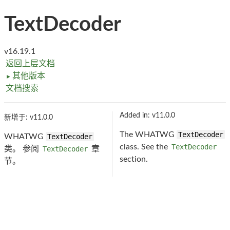
TextDecoder
v16.19.1
返回上层文档
其他版本
►
文档搜索
Added in: v11.0.0
新增于: v11.0.0
The WHATWG
TextDecoder
WHATWG
TextDecoder
class. See the
TextDecoder
类。 参阅
TextDecoder
章
section.
节。