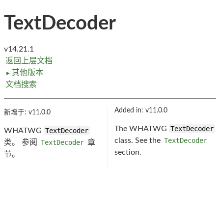
TextDecoder
v14.21.1
返回上层文档
其他版本
►
文档搜索
Added in: v11.0.0
新增于: v11.0.0
The WHATWG
TextDecoder
WHATWG
TextDecoder
class. See the
TextDecoder
类。 参阅
TextDecoder
章
section.
节。