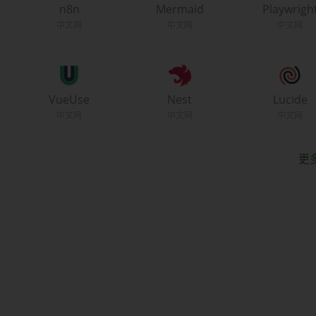
n8n
Mermaid
Playwrigh
VueUse
Nest
Lucide
更