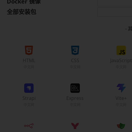
Docker 镜像
全部安装包
-
HTML
CSS
JavaScrip
Strapi
Express
Vite+