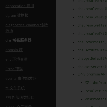
dns.resolvePtr(
deprecation 弃用
dns.resolveSoa(
dgram 数据报
dns.resolveSrv(
diagnostics_channel 诊断
dns.resolveTlsa
通道
dns.resolveTxt(
dns 域名服务器
dns.reverse(ip,
domain 域
dns.setDefaultR
dns.getDefaultR
env 环境变量
dns.setServers(
Error 错误
DNS promise API
events 事件触发器
类：
dnsProm
fs 文件系统
resolver.ca
FFI 外部函数接口
dnsPromises