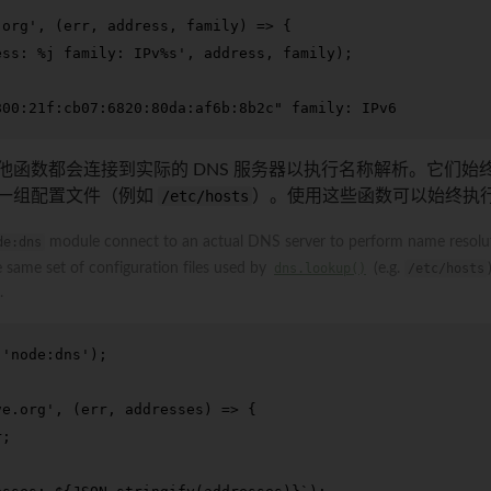
.org'
, 
(
err, address, family
) =>
 {

ess: %j family: IPv%s'
, address, family);

800:21f:cb07:6820:80da:af6b:8b2c" family: IPv6
函数都会连接到实际的 DNS 服务器以执行名称解析。它们始终
一组配置文件（例如
/etc/hosts
）。使用这些函数可以始终执行
de:dns
module connect to an actual DNS server to perform name resolut
 same set of configuration files used by
dns.lookup()
(e.g.
/etc/hosts
.
(
'node:dns'
);

ve.org'
, 
(
err, addresses
) =>
 {

;
