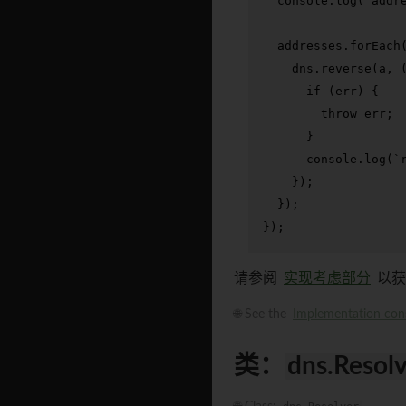
console
.
log
(
`addr
  addresses.
forEach
    dns.
reverse
(a, 
if
 (err) {

throw
 err;

      }

console
.
log
(
`
    });

  });

});
请参阅
实现考虑部分
以获
🌐 See the
Implementation cons
类：
dns.Resol