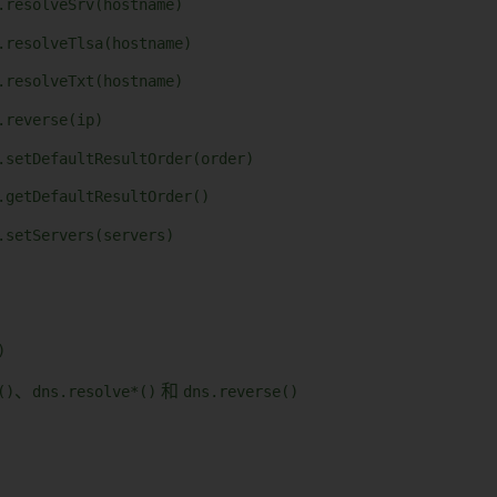
.resolveSrv(hostname)
.resolveTlsa(hostname)
.resolveTxt(hostname)
.reverse(ip)
.setDefaultResultOrder(order)
.getDefaultResultOrder()
.setServers(servers)
)
()
、
dns.resolve*()
和
dns.reverse()