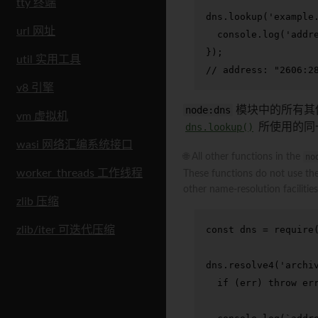
tty 终端
dns.
lookup
(
'example
url 网址
console
.
log
(
'addr
util 实用工具
// address: "2606:2
v8 引擎
node:dns
模块中的所有其他
vm 虚拟机
dns.lookup()
所使用的同
wasi 网络汇编系统接口
🌐 All other functions in the
no
worker_threads 工作线程
These functions do not use the
other name-resolution facilities
zlib 压缩
const
 dns = 
require
zlib/iter 可迭代压缩
dns.
resolve4
(
'archi
if
 (err) 
throw
 err