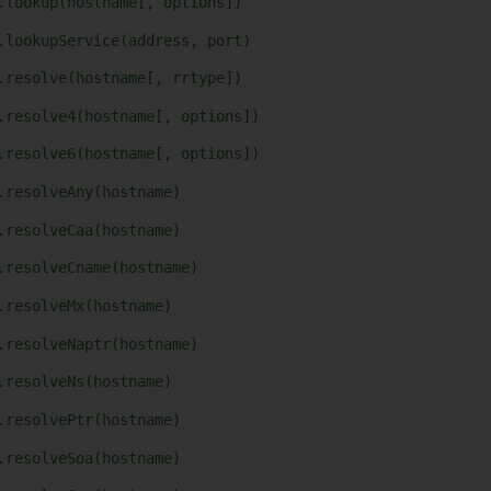
.lookup(hostname[, options])
.lookupService(address, port)
.resolve(hostname[, rrtype])
.resolve4(hostname[, options])
.resolve6(hostname[, options])
.resolveAny(hostname)
.resolveCaa(hostname)
.resolveCname(hostname)
.resolveMx(hostname)
.resolveNaptr(hostname)
.resolveNs(hostname)
.resolvePtr(hostname)
.resolveSoa(hostname)