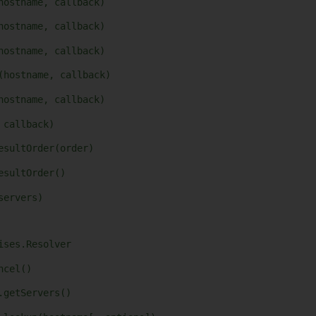
hostname, callback)
hostname, callback)
hostname, callback)
(hostname, callback)
hostname, callback)
 callback)
esultOrder(order)
esultOrder()
servers)
ises.Resolver
ncel()
.getServers()