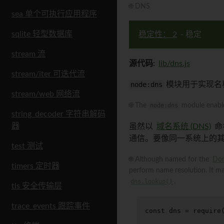
🌐 DNS
sea 单个可执行应用程序
sqlite 轻型数据库
稳定性： 2
- 稳定
stream 流
源代码:
lib/dns.js
stream/iter 可迭代流
node:dns
模块用于实现名称
stream/web 网络流
🌐 The
node:dns
module enables
string_decoder 字符串解码
器
虽然以
域名系统 (DNS)
命
通信。要像同一系统上的
test 测试
🌐 Although named for the
Dom
timers 定时器
perform name resolution. It m
dns.lookup()
.
tls 安全传输层
trace_events 跟踪事件
const
 dns = 
require