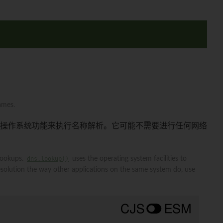
ames.
操作系统功能来执行名称解析。它可能不需要进行任何网络
 lookups.
dns.lookup()
uses the operating system facilities to
olution the way other applications on the same system do, use