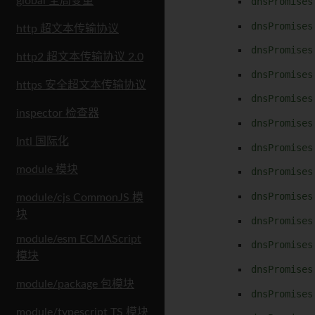
global 全局变量
dnsPromises
dnsPromises
http 超文本传输协议
dnsPromises
http2 超文本传输协议 2.0
dnsPromises
https 安全超文本传输协议
dnsPromises
inspector 检查器
dnsPromises
Intl 国际化
dnsPromises
module 模块
dnsPromises
dnsPromises
module/cjs CommonJS 模
块
dnsPromises
module/esm ECMAScript
dnsPromises
模块
dnsPromises
module/package 包模块
dnsPromises
module/typescript TS 模块