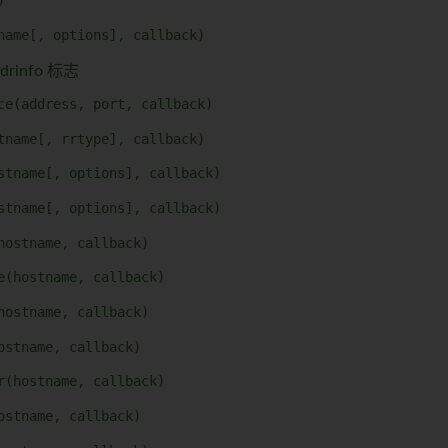
)
name[, options], callback)
drinfo 标志
ce(address, port, callback)
tname[, rrtype], callback)
stname[, options], callback)
stname[, options], callback)
hostname, callback)
e(hostname, callback)
hostname, callback)
ostname, callback)
r(hostname, callback)
ostname, callback)