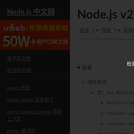
Node.js 中文网
Node.js v
目录
导航
其他
关于本文档
检
目录
用法与示例
域名系统
assert 断言
类：
dns.Resolve
async_hooks 异步钩子
Resolver([o
async_hooks/context 异步
resolver.ca
上下文
resolver.se
buffer 缓冲区