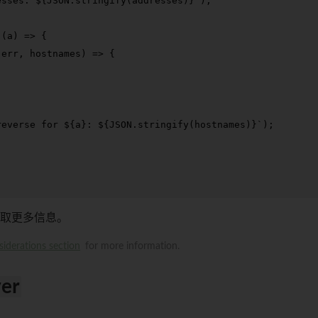
esses: 
${
JSON
.stringify(addresses)}
`
);

(
(
a
) =>
 {

(
err, hostnames
) =>
 {

reverse for 
${a}
: 
${
JSON
.stringify(hostnames)}
`
);

取更多信息。
iderations section
for more information.
ver