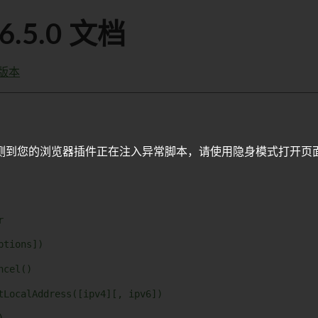
26.5.0 文档
版本
测到您的浏览器插件正在注入异常脚本，请使用隐身模式打开页
r
ptions])
ncel()
tLocalAddress([ipv4][, ipv6])