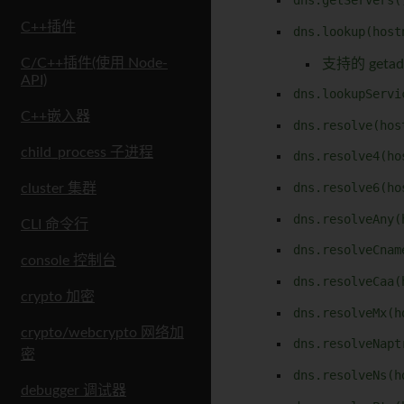
dns.getServers(
C++插件
dns.lookup(host
C/C++插件(使用 Node-
支持的 getad
API)
dns.lookupServi
C++嵌入器
dns.resolve(hos
child_process 子进程
dns.resolve4(ho
dns.resolve6(ho
cluster 集群
dns.resolveAny(
CLI 命令行
dns.resolveCnam
console 控制台
dns.resolveCaa(
crypto 加密
dns.resolveMx(h
crypto/webcrypto 网络加
dns.resolveNapt
密
dns.resolveNs(h
debugger 调试器