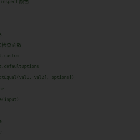
.inspect
颜色
色
义检查函数
t.custom
t.defaultOptions
ctEqual(val1, val2[, options])
pe
e(input)
e
e