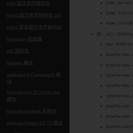
mime.params
http 超文本传输协议
mime.toStri
http2 超文本传输协议 2.0
mime.toJSON
https 安全超文本传输协议
类：
util.MIMEPa
inspector 检查器
new MIMEPar
Intl 国际化
mimeParams.
module 模块
mimeParams.
module/cjs CommonJS 模
mimeParams.
块
mimeParams.
module/esm ECMAScript
mimeParams.
模块
mimeParams.
module/package 包模块
mimeParams.
module/typescript TS 模块
mimeParams[