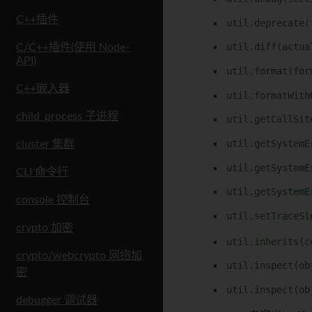
C++插件
util.deprecate(
util.diff(actua
C/C++插件(使用 Node-
API)
util.format(for
C++嵌入器
util.formatWith
child_process 子进程
util.getCallSit
util.getSystemE
cluster 集群
util.getSystemE
CLI 命令行
util.getSystemE
console 控制台
util.setTraceSi
crypto 加密
util.inherits(c
crypto/webcrypto 网络加
util.inspect(ob
密
util.inspect(ob
debugger 调试器