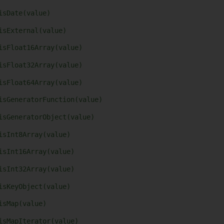
isDate(value)
isExternal(value)
isFloat16Array(value)
isFloat32Array(value)
isFloat64Array(value)
isGeneratorFunction(value)
isGeneratorObject(value)
isInt8Array(value)
isInt16Array(value)
isInt32Array(value)
isKeyObject(value)
isMap(value)
isMapIterator(value)