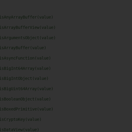
isAnyArrayBuffer(value)
isArrayBufferView(value)
isArgumentsObject(value)
isArrayBuffer(value)
isAsyncFunction(value)
isBigInt64Array(value)
isBigIntObject(value)
isBigUint64Array(value)
isBooleanObject(value)
isBoxedPrimitive(value)
isCryptoKey(value)
isDataView(value)