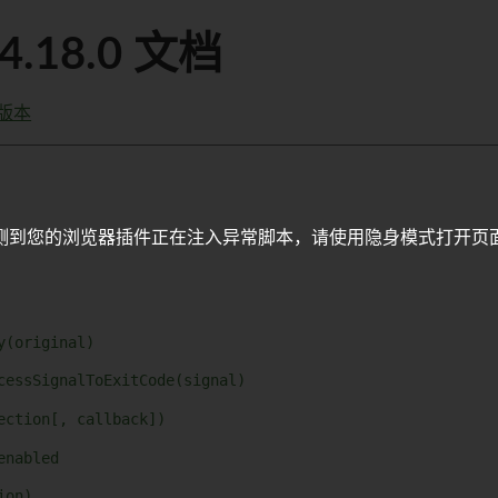
24.18.0 文档
版本
测到您的浏览器插件正在注入异常脚本，请使用隐身模式打开页
y(original)
cessSignalToExitCode(signal)
ection[, callback])
enabled
ion)