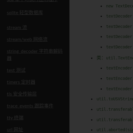
new TextDec
sqlite 轻型数据库
textDecoder
textDecoder
stream 流
textDecoder
stream/web 网络流
textDecoder
string_decoder 字符串解码
类：
util.TextEn
器
textEncoder
test 测试
textEncoder
timers 定时器
textEncoder
tls 安全传输层
util.toUSVStrin
trace_events 跟踪事件
util.transferab
tty 终端
util.transferab
url 网址
util.aborted(si