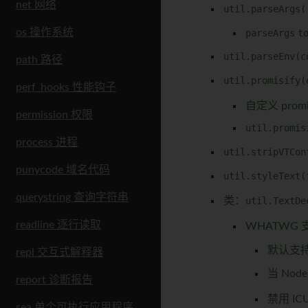
net 网络
util.parseArgs(
os 操作系统
parseArgs
t
util.parseEnv(c
path 路径
util.promisify(
perf_hooks 性能钩子
自定义 prom
permission 权限
util.promis
process 进程
util.stripVTCon
punycode 域名代码
util.styleText(
querystring 查询字符串
类：
util.TextDe
readline 逐行读取
WHATWG
默认支持
repl 交互式解释器
当 Node
report 诊断报告
禁用 I
sea 单个可执行应用程序