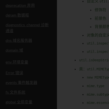
自定义
util
deprecation 弃用
修饰符
dgram 数据报
前景色
diagnostics_channel 诊断
背景颜
通道
对象的自定
dns 域名服务器
util.inspec
domain 域
util.inspec
util.isDeepStri
env 环境变量
类：
util.MIMETy
Error 错误
new MIMETyp
events 事件触发器
mime.type
fs 文件系统
mime.subtyp
global 全局变量
mime.essenc