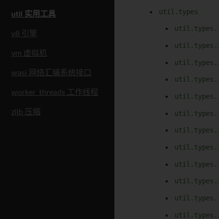
util.types
util 实用工具
util.types.
v8 引擎
util.types.
vm 虚拟机
util.types.
wasi 网络汇编系统接口
util.types.
worker_threads 工作线程
util.types.
zlib 压缩
util.types.
util.types.
util.types.
util.types.
util.types.
util.types.
util.types.