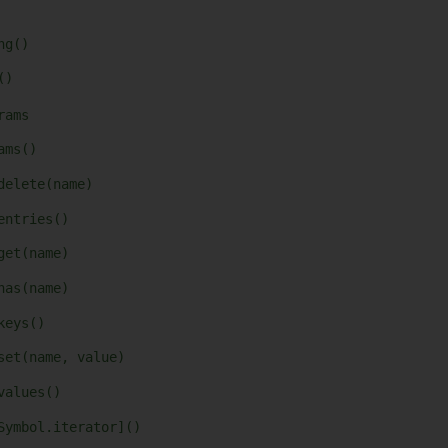
ng()
()
rams
ams()
delete(name)
entries()
get(name)
has(name)
keys()
set(name, value)
values()
Symbol.iterator]()