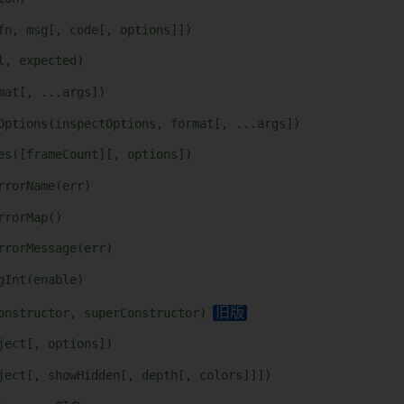
fn, msg[, code[, options]])
l, expected)
mat[, ...args])
Options(inspectOptions, format[, ...args])
es([frameCount][, options])
rrorName(err)
rrorMap()
rrorMessage(err)
gInt(enable)
onstructor, superConstructor)
ject[, options])
ject[, showHidden[, depth[, colors]]])