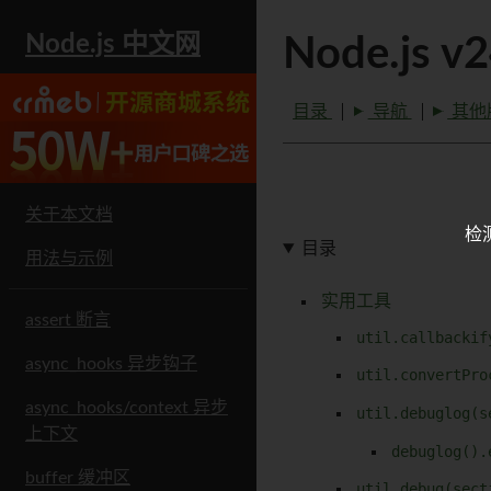
Node.js 中文网
Node.js v
目录
导航
其他
关于本文档
检
目录
用法与示例
实用工具
assert 断言
util.callbackif
async_hooks 异步钩子
util.convertPro
async_hooks/context 异步
util.debuglog(s
上下文
debuglog().
buffer 缓冲区
util.debug(sect