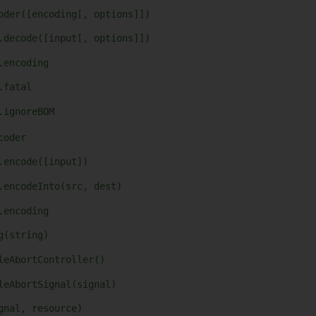
oder([encoding[, options]])
.decode([input[, options]])
.encoding
.fatal
.ignoreBOM
coder
.encode([input])
.encodeInto(src, dest)
.encoding
g(string)
leAbortController()
leAbortSignal(signal)
gnal, resource)