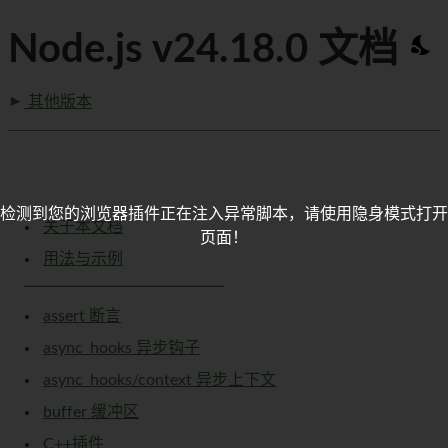
Node.js v24.18.0 文档
其他版本
检测到您的浏览器插件正在注入异常脚本，请使用隐身模式打开
关于本文档
页面！
用法与示例
assert 断言
async_hooks 异步钩子
async_hooks/context 异步上下文
buffer 缓冲区
C++插件