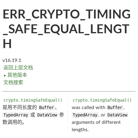
ERR_CRYPTO_TIMING
_SAFE_EQUAL_LENGT
H
v16.19.1
返回上层文档
其他版本
►
文档搜索
crypto.timingSafeEqual()
crypto.timingSafeEqual()
是用不同长度的
Buffer
、
was called with
Buffer
,
TypedArray
或
DataView
参
TypedArray
, or
DataView
数调用的。
arguments of different
lengths.