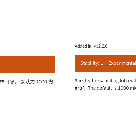
Added in: v12.2.0
Stability: 1
- Experimenta
Specify the sampling interva
间隔。 默认为 1000 微
prof
. The default is 1000 m