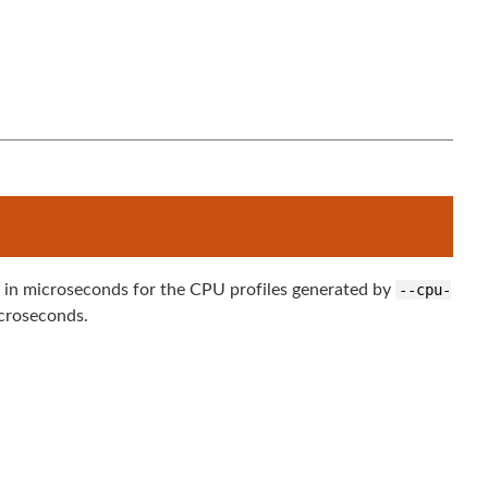
l
l in microseconds for the CPU profiles generated by
--cpu-
icroseconds.