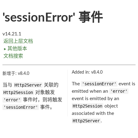
'sessionError' 事件
v14.21.1
返回上层文档
其他版本
►
文档搜索
Added in: v8.4.0
新增于: v8.4.0
The
'sessionError'
event is
当与
Http2Server
关联的
emitted when an
'error'
Http2Session
对象触发
event is emitted by an
'error'
事件时，则将触发
Http2Session
object
'sessionError'
事件。
associated with the
Http2Server
.