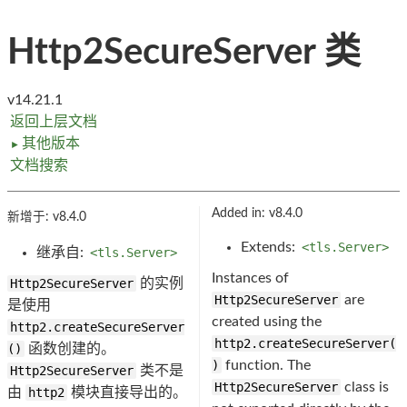
Http2SecureServer 类
v14.21.1
返回上层文档
其他版本
►
文档搜索
Added in: v8.4.0
新增于: v8.4.0
Extends:
<tls.Server>
继承自:
<tls.Server>
Instances of
Http2SecureServer
的实例
Http2SecureServer
are
是使用
created using the
http2.createSecureServer
http2.createSecureServer(
()
函数创建的。
)
function. The
Http2SecureServer
类不是
Http2SecureServer
class is
由
http2
模块直接导出的。