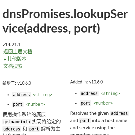
dnsPromises.lookupSer
vice(address, port)
v14.21.1
返回上层文档
其他版本
►
文档搜索
Added in: v10.6.0
新增于: v10.6.0
address
<string>
address
<string>
port
<number>
port
<number>
Resolves the given
address
使用操作系统的底层
and
port
into a host name
getnameinfo
实现将给定的
and service using the
address
和
port
解析为主
operating system's