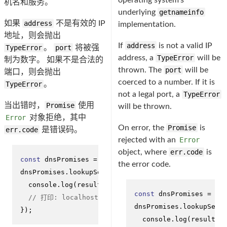
机名和服务。
underlying
getnameinfo
如果
address
不是有效的 IP
implementation.
地址，则会抛出
If
address
is not a valid IP
TypeError
。
port
将被强
address, a
TypeError
will be
制为数字。 如果不是合法的
thrown. The
port
will be
端口，则会抛出
coerced to a number. If it is
TypeError
。
not a legal port, a
TypeError
当出错时，
Promise
使用
will be thrown.
Error
对象拒绝，其中
On error, the
Promise
is
err.code
是错误码。
rejected with an
Error
object, where
err.code
is
const
 dnsPromises = 
require
(
'dns'
).
promises
;

the error code.
dnsPromises.
lookupService
(
'127.0.0.1'
, 
22
).
then
(
(
re
console
.
log
(result.
hostname
, result.
service
);

const
 dnsPromises = 
re
// 打印: localhost ssh
dnsPromises.
lookupServ
});
console
.
log
(result.
h