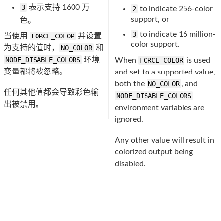
3
表示支持 1600 万
2
to indicate 256-color
support, or
色。
3
to indicate 16 million-
当使用
FORCE_COLOR
并设置
color support.
为支持的值时，
NO_COLOR
和
NODE_DISABLE_COLORS
环境
When
FORCE_COLOR
is used
变量都将被忽略。
and set to a supported value,
both the
NO_COLOR
, and
任何其他值都会导致彩色输
NODE_DISABLE_COLORS
出被禁用。
environment variables are
ignored.
Any other value will result in
colorized output being
disabled.