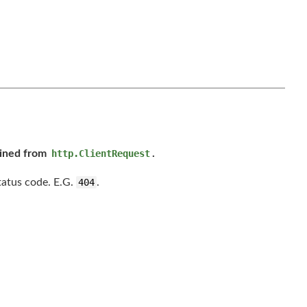
ained from
http.ClientRequest
.
tatus code. E.G.
404
.