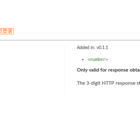
员登录
Added in: v0.1.1
<number>
Only valid for response obt
The 3-digit HTTP response s