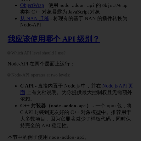
ObjectWrap
- 使用
的
node-addon-api
ObjectWrap
类将 C++ 对象暴露为 JavaScript 对象
从 NAN 迁移
- 将现有的基于 NAN 的插件转换为
Node-API
我应该使用哪个 API 级别？
🌐 Which API level should I use?
Node-API 在两个层面上运行：
🌐 Node-API operates at two levels:
C API
- 直接内置于 Node.js 中，并在
Node.js API 页
面
上有文档说明。为你提供最大控制权且无需额外
依赖。
C++ 封装器（
）
- 一个 npm 包，将
node-addon-api
C API 封装到更友好的 C++ 对象模型中。推荐用于
大多数项目，因为它显著减少了样板代码，同时保
持完全的 ABI 稳定性。
本节中的例子使用
。
node-addon-api