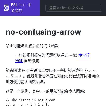
ESLint 中
文文档
no-confusing-arrow
禁止可能与比较混淆的箭头函数
一些该规则报告的问题可以通过 --fix
命令行
选项
自动修复
箭头函数 (
) 在语法上类似于一些比较运算符（
、
、
=>
>
<
和
）。此规则警告不要在可能与比较运算符混淆的
<=
>=
地方使用箭头函数语法。
这是一个示例，其中
的用法可能会令人困惑：
=>
// The intent is not clear

var x = a => 1 ? 2 : 3;
