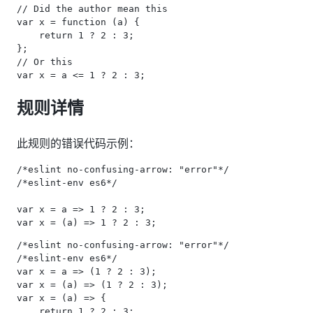
// Did the author mean this

var x = function (a) {

    return 1 ? 2 : 3;

};

// Or this

规则详情
此规则的错误代码示例：
/*eslint no-confusing-arrow: "error"*/

/*eslint-env es6*/

var x = a => 1 ? 2 : 3;

/*eslint no-confusing-arrow: "error"*/

/*eslint-env es6*/

var x = a => (1 ? 2 : 3);

var x = (a) => (1 ? 2 : 3);

var x = (a) => {

    return 1 ? 2 : 3;
