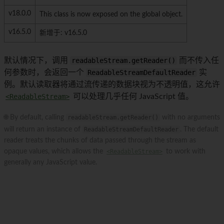
v18.0.0
This class is now exposed on the global object.
v16.5.0
新增于: v16.5.0
默认情况下，调用
readableStream.getReader()
而不传入任
何参数时，会返回一个
ReadableStreamDefaultReader
实
例。默认读取器将通过流传递的数据块视为不透明值，这允许
<ReadableStream>
可以处理几乎任何 JavaScript 值。
🌐 By default, calling
readableStream.getReader()
with no arguments
will return an instance of
ReadableStreamDefaultReader
. The default
reader treats the chunks of data passed through the stream as
opaque values, which allows the
<ReadableStream>
to work with
generally any JavaScript value.