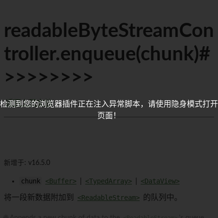
readableByteStreamCon
troller.enqueue(chunk)#
>>>>>>>>
返回上层文档
检测到您的浏览器插件正在注入异常脚本，请使用隐身模式打开
页面！
新增于: v16.5.0
chunk
<Buffer>
|
<TypedArray>
|
<DataView>
将一段新数据附加到
<ReadableStream>
的队列中。
🌐 Appends a new chunk of data to the
<ReadableStream>
's queue.