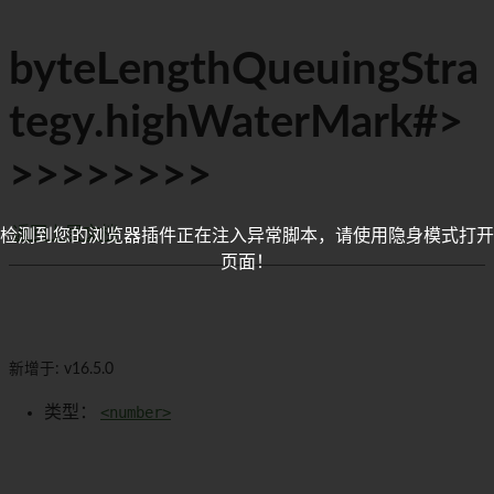
byteLengthQueuingStra
tegy.highWaterMark#>
>>>>>>>>
返回上层文档
检测到您的浏览器插件正在注入异常脚本，请使用隐身模式打开
页面！
新增于: v16.5.0
类型：
<number>