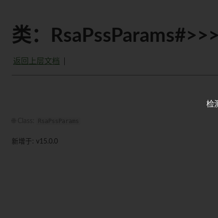
类：RsaPssParams#>>
返回上层文档
检
🌐 Class:
RsaPssParams
新增于: v15.0.0