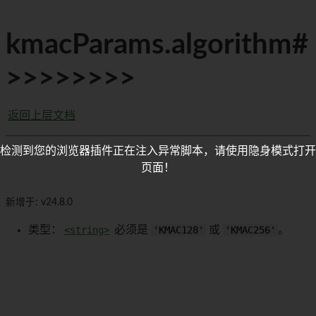
kmacParams.algorithm#
>>>>>>>>
返回上层文档
检测到您的浏览器插件正在注入异常脚本，请使用隐身模式打开
页面！
新增于: v24.8.0
类型：
<string>
必须是
'KMAC128'
或
'KMAC256'
。