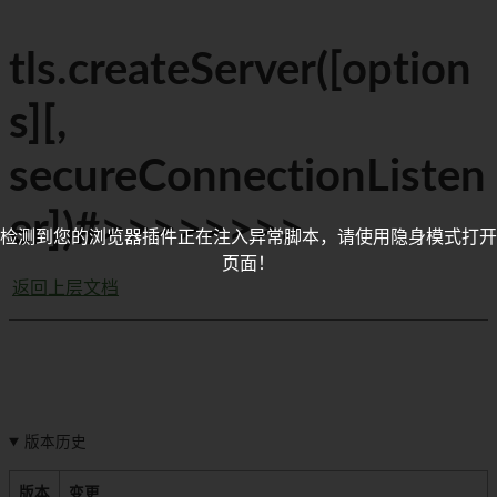
tls.createServer([option
s][,
secureConnectionListen
er])#>>>>>>>>
检测到您的浏览器插件正在注入异常脚本，请使用隐身模式打开
页面！
返回上层文档
版本历史
版本
变更