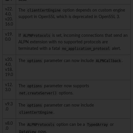
v22.
The
clientCertEngine
option depends on custom engine
4.0,
support in OpenSSL which is deprecated in OpenSSL 3.
v20.
16.0
v19.
If
ALPNProtocols
is set, incoming connections that send an
0.0
ALPN extension with no supported protocols are
terminated with a fatal
no_application_protocol
alert.
v20.
The
options
parameter can now include
ALPNCallback
.
4.0,
v18.
19.0
v12.
The
options
parameter now supports
3.0
net.createServer()
options.
v9.3
The
options
parameter can now include
.0
clientCertEngine
.
v8.0
The
ALPNProtocols
option can be a
TypedArray
or
.0
DataView
now.