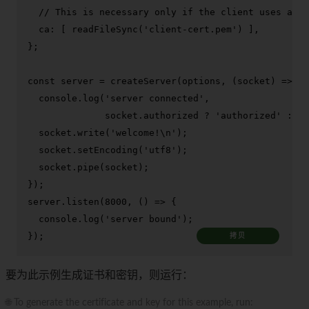
// This is necessary only if the client uses a se
ca
: [ 
readFileSync
(
'client-cert.pem'
) ],

};

const
 server = 
createServer
(options, 
(
socket
) =>
 {

console
.
log
(
'server connected'
,

              socket.
authorized
 ? 
'authorized'
 : 
'u
  socket.
write
(
'welcome!\n'
);

  socket.
setEncoding
(
'utf8'
);

  socket.
pipe
(socket);

});

server.
listen
(
8000
, 
() =>
 {

console
.
log
(
'server bound'
);

});
拷贝
要为此示例生成证书和密钥，则运行：
🌐 To generate the certificate and key for this example, run: