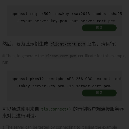
openssl req -x509 -newkey rsa:2048 -nodes -sha256 -
  -keyout server-key.pem -out server-cert.pem
拷贝
然后，要为此示例生成
client-cert.pem
证书，请运行：
🌐 Then, to generate the
client-cert.pem
certificate for this example,
run:
openssl pkcs12 -certpbe AES-256-CBC -
export
 -out cl
  -inkey server-key.pem -
in
 server-cert.pem
拷贝
可以通过使用来自
tls.connect()
的示例客户端连接服务器
来对其进行测试。
🌐 The server can be tested by connecting to it using the example