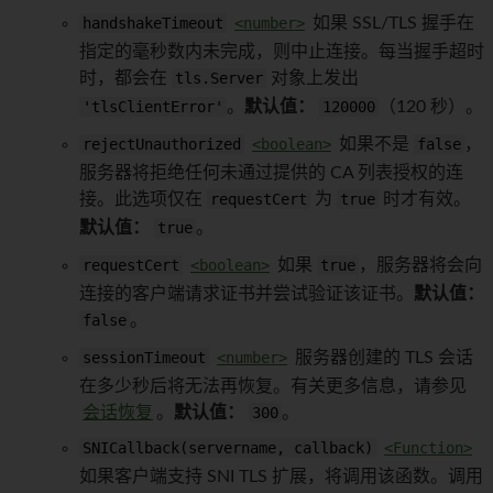
handshakeTimeout
<number>
如果 SSL/TLS 握手在
指定的毫秒数内未完成，则中止连接。每当握手超时
时，都会在
tls.Server
对象上发出
'tlsClientError'
。
默认值：
120000
（120 秒）。
rejectUnauthorized
<boolean>
如果不是
false
，
服务器将拒绝任何未通过提供的 CA 列表授权的连
接。此选项仅在
requestCert
为
true
时才有效。
默认值：
true
。
requestCert
<boolean>
如果
true
，服务器将会向
连接的客户端请求证书并尝试验证该证书。
默认值：
false
。
sessionTimeout
<number>
服务器创建的 TLS 会话
在多少秒后将无法再恢复。有关更多信息，请参见
会话恢复
。
默认值：
300
。
SNICallback(servername, callback)
<Function>
如果客户端支持 SNI TLS 扩展，将调用该函数。调用