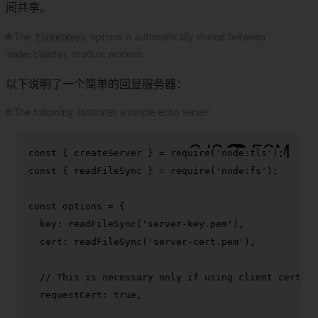
间共享。
🌐 The
ticketKeys
options is automatically shared between
node:cluster
module workers.
以下说明了一个简单的回显服务器：
🌐 The following illustrates a simple echo server:
const
 { createServer } = 
require
(
'node:tls'
const
 { readFileSync } = 
require
(
'node:fs'
);

const
 options = {

key
: 
readFileSync
(
'server-key.pem'
),

cert
: 
readFileSync
(
'server-cert.pem'
),

// This is necessary only if using client certifi
requestCert
: 
true
,
