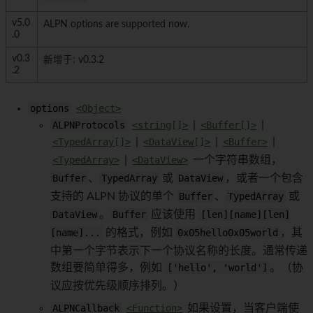
v5.0
ALPN options are supported now.
.0
v0.3
新增于: v0.3.2
.2
options
<Object>
ALPNProtocols
<string[]>
|
<Buffer[]>
|
<TypedArray[]>
|
<DataView[]>
|
<Buffer>
|
<TypedArray>
|
<DataView>
一个字符串数组，
Buffer
、
TypedArray
或
DataView
，或者一个包含
支持的 ALPN 协议的单个
Buffer
、
TypedArray
或
DataView
。
Buffer
应该使用
[len][name][len]
[name]...
的格式，例如
0x05hello0x05world
，其
中第一个字节表示下一个协议名称的长度。通常传递
数组要简单得多，例如
['hello', 'world']
。（协
议应按优先级顺序排列。）
ALPNCallback
<Function>
如果设置，当客户端使