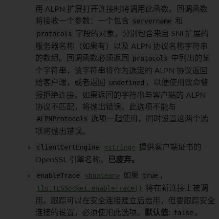
用 ALPN 扩展打开连接时将调用此函数。回调函数
将接收一个参数：一个包含
servername
和
protocols
字段的对象，分别包含来自 SNI 扩展的
服务器名称（如果有）以及 ALPN 协议名称字符串
的数组。回调函数必须返回
protocols
中列出的某
个字符串，该字符串将作为选定的 ALPN 协议返回
给客户端，或者返回
undefined
，以便使用致命警
报拒绝连接。如果返回的字符串与客户端的 ALPN
协议不匹配，将抛出错误。此选项不能与
ALPNProtocols
选项一起使用，同时设置这两个选
项将抛出错误。
clientCertEngine
<string>
提供客户端证书的
OpenSSL 引擎名称。
已废弃。
enableTrace
<boolean>
如果
true
，
tls.TLSSocket.enableTrace()
将在新连接上被调
用。跟踪可以在安全连接建立后启用，但要跟踪安全
连接的设置，必须使用此选项。
默认值:
false
。