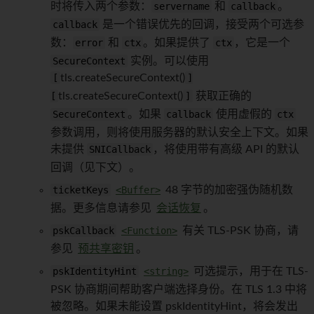
时将传入两个参数：
servername
和
callback
。
callback
是一个错误优先的回调，接受两个可选参
数：
error
和
ctx
。如果提供了
ctx
，它是一个
SecureContext
实例。可以使用
[
tls.createSecureContext()
]
[
tls.createSecureContext()
]
获取正确的
SecureContext
。如果
callback
使用虚假的
ctx
参数调用，则将使用服务器的默认安全上下文。如果
未提供
SNICallback
，将使用带有高级 API 的默认
回调（见下文）。
ticketKeys
<Buffer>
48 字节的加密强伪随机数
据。更多信息请参见
会话恢复
。
pskCallback
<Function>
有关 TLS-PSK 协商，请
参见
预共享密钥
。
pskIdentityHint
<string>
可选提示，用于在 TLS-
PSK 协商期间帮助客户端选择身份。在 TLS 1.3 中将
被忽略。如果未能设置 pskIdentityHint，将会发出