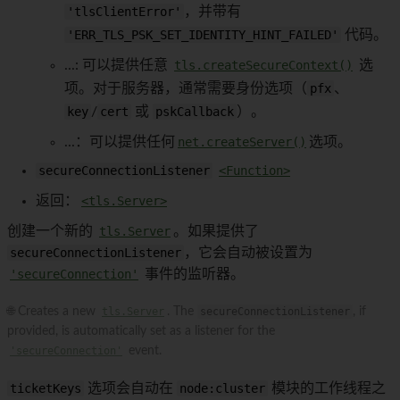
'tlsClientError'
，并带有
'ERR_TLS_PSK_SET_IDENTITY_HINT_FAILED'
代码。
...: 可以提供任意
tls.createSecureContext()
选
项。对于服务器，通常需要身份选项（
pfx
、
key
/
cert
或
pskCallback
）。
...：可以提供任何
net.createServer()
选项。
secureConnectionListener
<Function>
返回：
<tls.Server>
创建一个新的
tls.Server
。如果提供了
secureConnectionListener
，它会自动被设置为
'secureConnection'
事件的监听器。
🌐 Creates a new
tls.Server
. The
secureConnectionListener
, if
provided, is automatically set as a listener for the
'secureConnection'
event.
ticketKeys
选项会自动在
node:cluster
模块的工作线程之