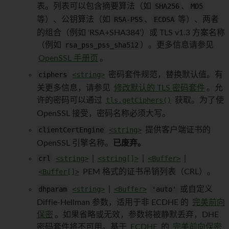
表。列表可以包含摘要算法（如
SHA256
、
MD5
等）、公钥算法（如
RSA-PSS
、
ECDSA
等）、两者
的组合（例如 'RSA+SHA384'）或 TLS v1.3 方案名称
（例如
rsa_pss_pss_sha512
）。更多信息请参见
OpenSSL 手册页
。
ciphers
<string>
密码套件规范，替换默认值。有
关更多信息，请参见
修改默认的 TLS 密码套件
。允
许的密码可以通过
tls.getCiphers()
获取。为了使
OpenSSL 接受，密码名称必须大写。
clientCertEngine
<string>
提供客户端证书的
OpenSSL 引擎名称。
已废弃。
crl
<string>
|
<string[]>
|
<Buffer>
|
<Buffer[]>
PEM 格式的证书吊销列表（CRL）。
dhparam
<string>
|
<Buffer>
'auto'
或自定义
Diffie-Hellman 参数，适用于非 ECDHE 的
完美前向
保密
。如果省略或无效，参数将被静默丢弃，DHE
密码套件将不可用。基于
ECDHE
的
完美前向保密