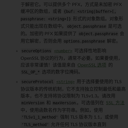
于解密它。可以提供多个 PFX，方式是未加密 PFX
缓冲区的数组，或者
{buf: <string|buffer>[,
passphrase: <string>]}
形式的对象数组。对象形
式只能出现在数组中。
object.passphrase
是可选
的。加密的 PFX 如果提供了
object.passphrase
会
用它解密，否则会用
options.passphrase
解密。
secureOptions
<number>
可选择性地影响
OpenSSL 协议的行为，通常不必要。如果要使用，
应该非常谨慎！该值是来自
OpenSSL 选项
的
SSL_OP_*
选项的数字位掩码。
secureProtocol
<string>
用于选择要使用的 TLS
协议版本的传统机制，它不支持独立控制最低和最高
版本，也不支持将协议限制为 TLSv1.3。请改用
minVersion
和
maxVersion
。可选值列在
SSL_方法
中，使用函数名作为字符串。例如，使用
'TLSv1_1_method'
强制 TLS 版本为 1.1，或使用
'TLS_method'
允许任何 TLS 协议版本直到