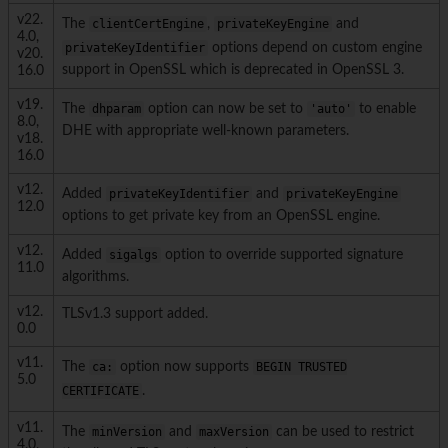
v22.
The
clientCertEngine
,
privateKeyEngine
and
4.0,
privateKeyIdentifier
options depend on custom engine
v20.
support in OpenSSL which is deprecated in OpenSSL 3.
16.0
v19.
The
dhparam
option can now be set to
'auto'
to enable
8.0,
DHE with appropriate well-known parameters.
v18.
16.0
v12.
Added
privateKeyIdentifier
and
privateKeyEngine
12.0
options to get private key from an OpenSSL engine.
v12.
Added
sigalgs
option to override supported signature
11.0
algorithms.
v12.
TLSv1.3 support added.
0.0
v11.
The
ca:
option now supports
BEGIN TRUSTED
5.0
CERTIFICATE
.
v11.
The
minVersion
and
maxVersion
can be used to restrict
4.0,