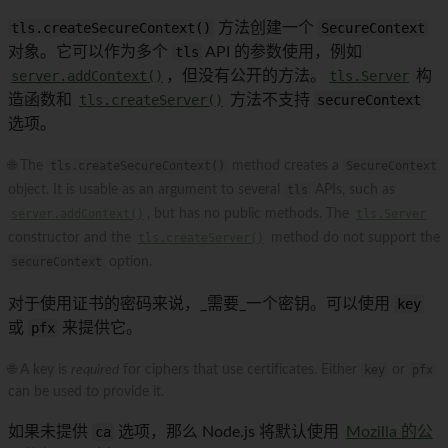
tls.createSecureContext()
方法创建一个
SecureContext
对象。它可以作为多个
tls
API 的参数使用，例如
server.addContext()
，但没有公开的方法。
tls.Server
构
造函数和
tls.createServer()
方法不支持
secureContext
选项。
🌐 The
tls.createSecureContext()
method creates a
SecureContext
object. It is usable as an argument to several
tls
APIs, such as
server.addContext()
, but has no public methods. The
tls.Server
constructor and the
tls.createServer()
method do not support the
secureContext
option.
对于使用证书的密码来说，_需要_一个密钥。可以使用
key
或
pfx
来提供它。
🌐 A key is
required
for ciphers that use certificates. Either
key
or
pfx
can be used to provide it.
如果未提供
ca
选项，那么 Node.js 将默认使用
Mozilla 的公