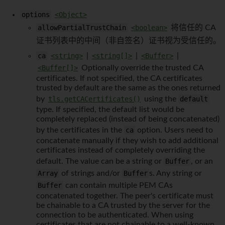
options
<Object>
allowPartialTrustChain
<boolean>
将信任的 CA
证书列表中的中间（非自签名）证书视为受信任的。
ca
<string>
|
<string[]>
|
<Buffer>
|
<Buffer[]>
Optionally override the trusted CA
certificates. If not specified, the CA certificates
trusted by default are the same as the ones returned
by
tls.getCACertificates()
using the
default
type. If specified, the default list would be
completely replaced (instead of being concatenated)
by the certificates in the
ca
option. Users need to
concatenate manually if they wish to add additional
certificates instead of completely overriding the
default. The value can be a string or
Buffer
, or an
Array
of strings and/or
Buffer
s. Any string or
Buffer
can contain multiple PEM CAs
concatenated together. The peer's certificate must
be chainable to a CA trusted by the server for the
connection to be authenticated. When using
certificates that are not chainable to a well-known