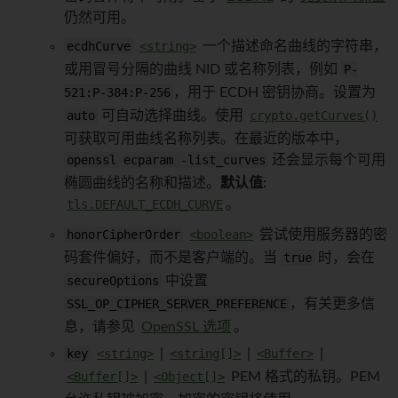
仍然可用。
ecdhCurve
<string>
一个描述命名曲线的字符串，
或用冒号分隔的曲线 NID 或名称列表，例如
P-
521:P-384:P-256
，用于 ECDH 密钥协商。设置为
auto
可自动选择曲线。使用
crypto.getCurves()
可获取可用曲线名称列表。在最近的版本中，
openssl ecparam -list_curves
还会显示每个可用
椭圆曲线的名称和描述。
默认值:
tls.DEFAULT_ECDH_CURVE
。
honorCipherOrder
<boolean>
尝试使用服务器的密
码套件偏好，而不是客户端的。当
true
时，会在
secureOptions
中设置
SSL_OP_CIPHER_SERVER_PREFERENCE
，有关更多信
息，请参见
OpenSSL 选项
。
key
<string>
|
<string[]>
|
<Buffer>
|
<Buffer[]>
|
<Object[]>
PEM 格式的私钥。PEM