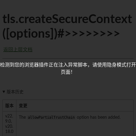
tls.createSecureContext
([options])#>>>>>>>>
返回上层文档
检测到您的浏览器插件正在注入异常脚本，请使用隐身模式打开
页面！
版本历史
版本
变更
v22.
The
allowPartialTrustChain
option has been added.
9.0,
v20.
18.0