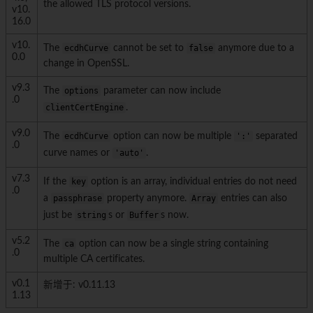
the allowed TLS protocol versions.
v10.
16.0
v10.
The
ecdhCurve
cannot be set to
false
anymore due to a
0.0
change in OpenSSL.
v9.3
The
options
parameter can now include
.0
clientCertEngine
.
v9.0
The
ecdhCurve
option can now be multiple
':'
separated
.0
curve names or
'auto'
.
v7.3
If the
key
option is an array, individual entries do not need
.0
a
passphrase
property anymore.
Array
entries can also
just be
string
s or
Buffer
s now.
v5.2
The
ca
option can now be a single string containing
.0
multiple CA certificates.
v0.1
新增于: v0.11.13
1.13