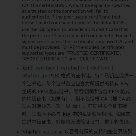
CA, the certificate's CA must be explicitly specified
as a trusted or the connection will fail to
authenticate. If the peer uses a certificate that
doesn't match or chain to one of the default CAs,
use the
ca
option to provide a CA certificate that
the peer's certificate can match or chain to. For self-
signed certificates, the certificate is its own CA, and
must be provided. For PEM encoded certificates,
supported types are "TRUSTED CERTIFICATE",
"X509 CERTIFICATE", and "CERTIFICATE".
cert
<string>
|
<string[]>
|
<Buffer>
|
<Buffer[]>
PEM 格式的证书链。每个私钥应提供一
个证书链。每个证书链应包含为所提供的私有
key
生成的 PEM 格式证书，然后按顺序包含 PEM 格式
的中级证书（如果有），但不包括根 CA（根 CA 必
须为对端预先已知，见
ca
）。在提供多个证书链
时，其顺序不必与
key
中的私钥顺序相同。如果未
提供中级证书，对端将无法验证证书，握手将失败。
sigalgs
<string>
以冒号分隔的支持的签名算法列