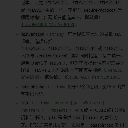
版本。可为
'TLSv1.3'
、
'TLSv1.2'
、
'TLSv1.1'
或
'TLSv1'
中的一个。不能与
secureProtocol
选
项同时指定；两者只能选其一。
默认值：
tls.DEFAULT_MAX_VERSION
。
minVersion
<string>
可选择设置允许的最低 TLS
版本。选项包括
'TLSv1.3'
、
'TLSv1.2'
、
'TLSv1.1'
或
'TLSv1'
。
不能与
secureProtocol
选项同时指定；请二选一。
避免设置低于 TLSv1.2，但为了互操作性可能需要这
样做。TLSv1.2 之前的版本可能需要降级
OpenSSL
安全级别
。
默认值：
tls.DEFAULT_MIN_VERSION
。
passphrase
<string>
用于单个私钥和/或 PFX 的共
享密码短语。
pfx
<string>
|
<string[]>
|
<Buffer>
|
<Buffer[]>
|
<Object[]>
PFX 或 PKCS12 编码的私
钥和证书链。
pfx
是提供
key
和
cert
的替代方
式。PFX 通常是加密的，如果是，
passphrase
将用