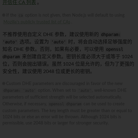
开信任 CA 列表
。
🌐 If the
ca
option is not given, then Node.js will default to using
Mozilla's publicly trusted list of CAs
.
不推荐使用自定义 DHE 参数，建议使用新的
dhparam:
'auto'
选项。设置为
'auto'
时，将会自动选择足够强度的
知名 DHE 参数。否则，如果有必要，可以使用
openssl
dhparam
来创建自定义参数。密钥长度必须大于或等于 1024
位，否则会抛出错误。虽然 1024 位是允许的，但为了更强的
安全性，建议使用 2048 位或更长的密钥。
🌐 Custom DHE parameters are discouraged in favor of the new
dhparam: 'auto'
option. When set to
'auto'
, well-known DHE
parameters of sufficient strength will be selected automatically.
Otherwise, if necessary,
openssl dhparam
can be used to create
custom parameters. The key length must be greater than or equal to
1024 bits or else an error will be thrown. Although 1024 bits is
permissible, use 2048 bits or larger for stronger security.