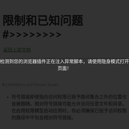
限制和已知问题
#>>>>>>>>
返回上层文档
检测到您的浏览器插件正在注入异常脚本，请使用隐身模式打开
页面！
🌐 Limitations and Known Issues
符号链接即使指向访问权限已授予路径集合之外的位置也
会被跟随。相对符号链接可能允许访问任意文件和目录。
在启用权限模型启动应用时，你必须确保已授予访问权限
的路径中不包含相对符号链接。