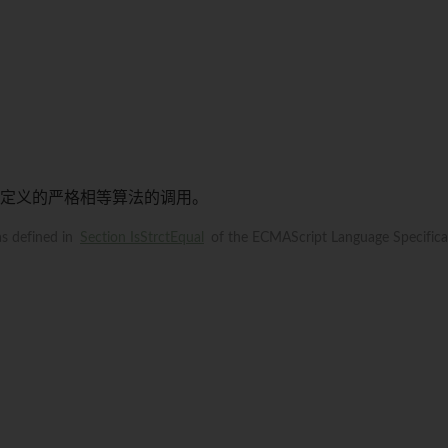
定义的严格相等算法的调用。
as defined in
Section IsStrctEqual
of the ECMAScript Language Specifica