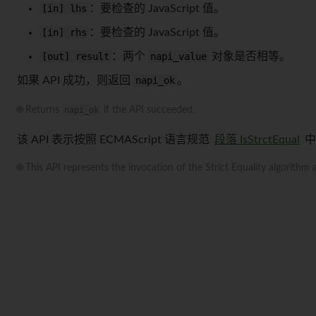
[in] lhs
：要检查的 JavaScript 值。
[in] rhs
：要检查的 JavaScript 值。
[out] result
：两个
napi_value
对象是否相等。
如果 API 成功，则返回
napi_ok
。
🌐 Returns
napi_ok
if the API succeeded.
该 API 表示按照 ECMAScript 语言规范
段落 IsStrctEqual
中
🌐 This API represents the invocation of the Strict Equality algorithm 