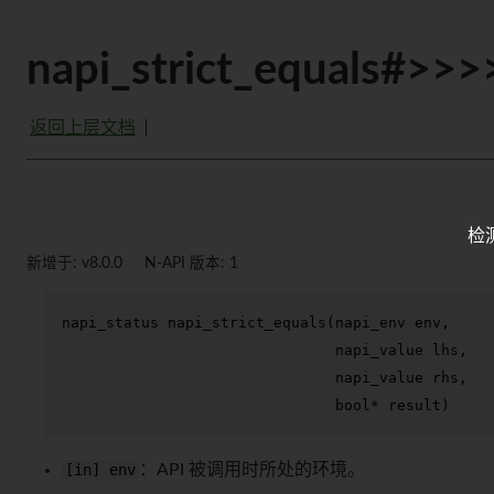
napi_strict_equals#>>
返回上层文档
检
新增于: v8.0.0
N-API 版本: 1
napi_status 
napi_strict_equals
(napi_env env,

                               napi_value lhs,

                               napi_value rhs,

bool
* result)
[in] env
：API 被调用时所处的环境。