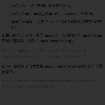
[in] env
：API 被调用时所处的环境。
[in] value
：
napi_value
表示 JavaScript 外部值。
[out] result
：指向由 JavaScript 外部值封装的数据的
指针。
如果 API 执行成功，返回
napi_ok
。如果传入的
napi_value
不是外部类型，则返回
napi_invalid_arg
。
🌐 Returns
napi_ok
if the API succeeded. If a non-external
napi_value
is passed in it returns
napi_invalid_arg
.
此 API 会检索之前传递给
napi_create_external()
的外部数
据指针。
🌐 This API retrieves the external data pointer that was previously
passed to
napi_create_external()
.