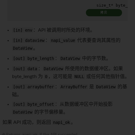
size_t
* byte_off
拷贝
[in] env
：API 被调用时所处的环境。
[in] dataview
：
napi_value
代表要查询其属性的
DataView
。
[out] byte_length
：
DataView
中的字节数。
[out] data
：
DataView
所使用的数据缓冲区。如果
byte_length 为
0
，这可能是
NULL
或任何其他指针值。
[out] arraybuffer
：
ArrayBuffer
是
DataView
的基
础。
[out] byte_offset
：从数据缓冲区中开始投影
DataView
的字节偏移量。
如果 API 成功，则返回
napi_ok
。
🌐 Returns
napi_ok
if the API succeeded.