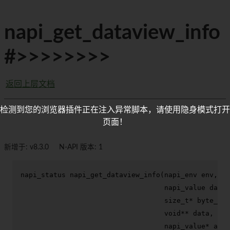
napi_get_dataview_info
#>>>>>>>>
返回上层文档
检测到您的浏览器插件正在注入异常脚本，请使用隐身模式打开
页面！
新增于: v8.3.0
N-API 版本: 1
napi_status 
napi_get_dataview_info
(napi_env env,

                                   napi_value datav
size_t
* byte_len
void
** data,

                                   napi_value* arra