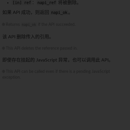
[in] ref
：
napi_ref
将被删除。
如果 API 成功，则返回
napi_ok
。
🌐 Returns
napi_ok
if the API succeeded.
该 API 删除传入的引用。
🌐 This API deletes the reference passed in.
即使存在挂起的 JavaScript 异常，也可以调用此 API。
🌐 This API can be called even if there is a pending JavaScript
exception.