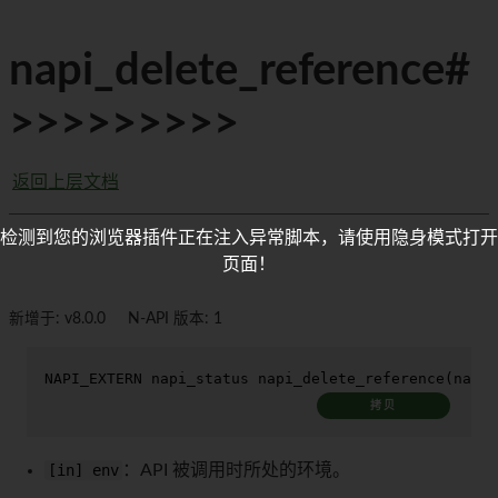
napi_delete_reference#
>>>>>>>>>
返回上层文档
检测到您的浏览器插件正在注入异常脚本，请使用隐身模式打开
页面！
新增于: v8.0.0
N-API 版本: 1
NAPI_EXTERN napi_status 
napi_delete_reference
(napi_
拷贝
[in] env
：API 被调用时所处的环境。