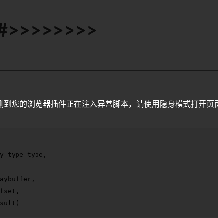
y#>>>>>>>>
测到您的浏览器插件正在注入异常脚本，请使用隐身模式打开页
y_type type,

aybuffer,

fset,

sult)