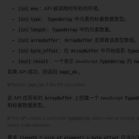
[in] env
：API 被调用时所处的环境。
[in] type
：
TypedArray
中元素的标量数据类型。
[in] length
：
TypedArray
中的元素数量。
[in] arraybuffer
：
ArrayBuffer
支撑着该类型数组。
[in] byte_offset
：在
ArrayBuffer
中开始投影
Type
[out] result
：一个表示 JavaScript
TypedArray
的
na
如果 API 成功，则返回
napi_ok
。
🌐 Returns
napi_ok
if the API succeeded.
此 API 在现有的
ArrayBuffer
上创建一个 JavaScript
Typed
制标量数据类型。
🌐 This API creates a JavaScript
TypedArray
object over an existing
A
binary scalar datatype.
要求
(length * size_of_element) + byte_offset
应该小