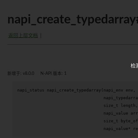
napi_create_typedarra
返回上层文档
检
新增于: v8.0.0
N-API 版本: 1
napi_status 
napi_create_typedarray
(napi_env env,

                                   napi_typedarra
size_t
 length,

                                   napi_value arr
size_t
 byte_of
                                   napi_value* re