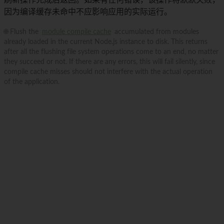
刷新操作完成后返回。如果有任何错误，该操作将默默失败，
因为编译缓存未命中不应影响应用的实际运行。
🌐 Flush the
module compile cache
accumulated from modules
already loaded in the current Node.js instance to disk. This returns
after all the flushing file system operations come to an end, no matter
they succeed or not. If there are any errors, this will fail silently, since
compile cache misses should not interfere with the actual operation
of the application.