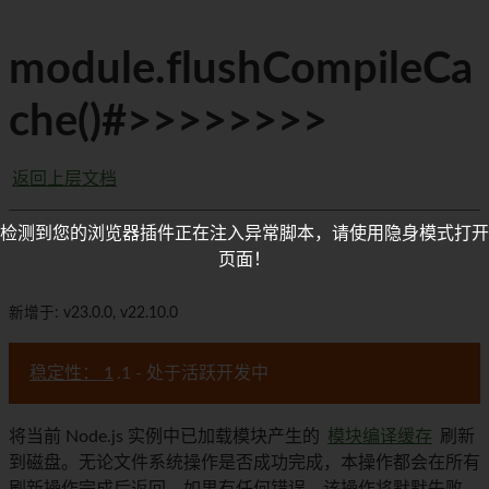
module.flushCompileCa
che()#>>>>>>>>
返回上层文档
检测到您的浏览器插件正在注入异常脚本，请使用隐身模式打开
页面！
新增于: v23.0.0, v22.10.0
稳定性： 1
.1 - 处于活跃开发中
将当前 Node.js 实例中已加载模块产生的
模块编译缓存
刷新
到磁盘。无论文件系统操作是否成功完成，本操作都会在所有