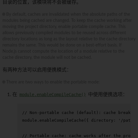
目录的位置，该模块将不会被缓存。
🌐 By default, caches are invalidated when the absolute paths of the
modules being cached are changed. To keep the cache working after
moving the project directory, enable portable compile cache. This
allows previously compiled modules to be reused across different
directory locations as long as the layout relative to the cache directory
remains the same. This would be done on a best-effort basis. If
Node.js cannot compute the location of a module relative to the
cache directory, the module will not be cached.
有两种方法可以启用便携模式：
🌐 There are two ways to enable the portable mode:
在
module.enableCompileCache()
中使用便携选项：
// Non-portable cache (default): cache breaks i
module
.
enableCompileCache
({ 
directory
: 
'/path/t
// Portable cache: cache works after the projec